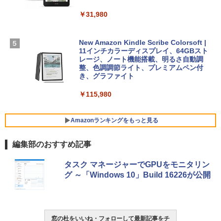
ードウェア・市販ソフトウェアのパーフ
Windows版 | Minecraft (マインクラフ
￥129,800
￥31,980
ェクトリストと最新エミュレータ紹介
ト): Java & Bedrock Edition | オンライ
ンコード版
￥1,600
FMV ノートパソコン WE1-K3 (MS 365 P
New Amazon Kindle Scribe Colorsoft |
￥3,600
ersonal/Copilotキー搭載/Win 11/15.6型/
11インチカラーディスプレイ、64GBスト
Core i5/16GB/SSD 512GB/ホワイト) FM
レージ、ノート機能搭載、明るさ自動調
VWK3E15W_AZ
整、色調調節ライト、プレミアムペン付
き、グラファイト
￥139,880
￥115,980
Amazonランキングをもっと見る
編集部のおすすめ記事
タスク マネージャーでGPUをモニタリン
グ ～「Windows 10」Build 16226が公開
窓の杜をいいね・フォローして最新記事をチ