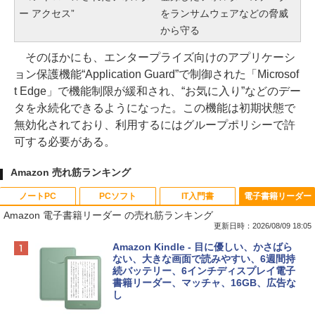
ー アクセス”
をランサムウェアなどの脅威
から守る
そのほかにも、エンタープライズ向けのアプリケーシ
ョン保護機能“Application Guard”で制御された「Microsof
t Edge」で機能制限が緩和され、“お気に入り”などのデー
タを永続化できるようになった。この機能は初期状態で
無効化されており、利用するにはグループポリシーで許
可する必要がある。
Amazon 売れ筋ランキング
ノートPC
PCソフト
IT入門書
電子書籍リーダー
Amazon 電子書籍リーダー の売れ筋ランキング
更新日時：2026/08/09 18:05
Apple 2026 MacBook Neo A18 Proチッ
Robloxギフトカード - 800 Robux 【限
生成AIパスポート公式テキスト 第４版
Amazon Kindle - 目に優しい、かさばら
プ搭載13インチノートブック：AIとAppl
定バーチャルアイテムを含む】 【オンラ
ない、大きな画面で読みやすい、6週間持
e Intelligenceのために設計、Liquid Ret
インゲームコード】 ロブロックス | オン
続バッテリー、6インチディスプレイ電子
￥1,766
inaディスプレイ、8GBユニファイドメモ
ラインコード版
書籍リーダー、マッチャ、16GB、広告な
リ、256GB SSDストレージ、1080p Fac
し
eTime HDカメラ - インディゴ
￥1,300