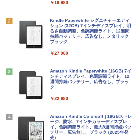
￥16,980
￥113,748
1冊ですべて身につくHTML & CSSとWe
bデザイン入門講座［第2版］
Robloxギフトカード - 1000 Robux 【限
定バーチャルアイテムを含む】 【オンラ
Kindle Paperwhite シグニチャーエディ
tomtoc 360°保護 15.6 16インチ パソコ
インゲームコード】 ロブロックス |オン
ション (32GB) 7インチディスプレイ、明
￥1,292
ンケース Dell NEC Lavie ASUS HP dyna
ラインコード版
るさ自動調整、色調調節ライト、12週間
book Lenovo対応
持続バッテリー、広告なし、メタリック
ブラック
￥1,600
￥2,952
ClaudeCode いちばんやさしい 教科書:
￥27,980
非エンジニア 初心者 素人 でも安心 使い
方 マニュアル AI副業にもコンテンツ作成
Robloxギフトカード - 2,000 Robux 【限
にもKindle出版にも！ 非エンジニアのた
Apple 2026 MacBook Air M5チップ搭載
定バーチャルアイテムを含む】 【オンラ
めのAIコーディング入門シリーズ
13インチノートブック：AIとApple Intell
インゲームコード】 ロブロックス | オン
Amazon Kindle Paperwhite (16GB) 7イ
igence、13.6インチLiquid Retinaディ
ラインコード版
ンチディスプレイ、色調調節ライト、12
￥99
スプレイ、16GBユニファイドメモリ、1
週間持続バッテリー、広告なし、ブラッ
TB SSDストレージ、12MPセンターフレ
ク
￥3,200
ームカメラ、日本語キーボード、Touch I
D - ミッドナイト
￥22,980
AIイラスト表現辞典: 思い通りの絵を引き
出す プロンプトの言葉 AI画像生成シリー
Microsoft Office Home & Business 202
￥278,800
ズ (はぴーイラストLabo)
4(最新 永続版)|オンラインコード版|Wind
ows11、10/mac対応|PC2台
Amazon Kindle Colorsoft | 16GBストレ
￥480
ージ、防水、7インチカラーディスプレ
【Amazon.co.jp限定】 HP ノートパソコ
イ、色調調節ライト、最大8週間持続バッ
￥39,582
ン 15-fd 15.6インチ 16GBメモリ 512GB
テリー、広告無し、ブラック (2025年発
SSD インテル Core 5
売)
FM TOWNS ハイパー・カタログ: 本体ハ