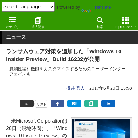
Powered by
Translate
窓の杜
システム・ファイル
システム
Windows
カテゴリ
過去記事
検索
Impressサイト
ニュース
ランサムウェア対策を追加した「Windows 10
Insider Preview」Build 16232が公開
脆弱性緩和機能をカスタマイズするためのユーザーインター
フェイスも
樽井 秀人
2017年6月29日 15:58
リスト
米Microsoft Corporationは
28日（現地時間）、「Wind
ows 10 Insider Preview」の