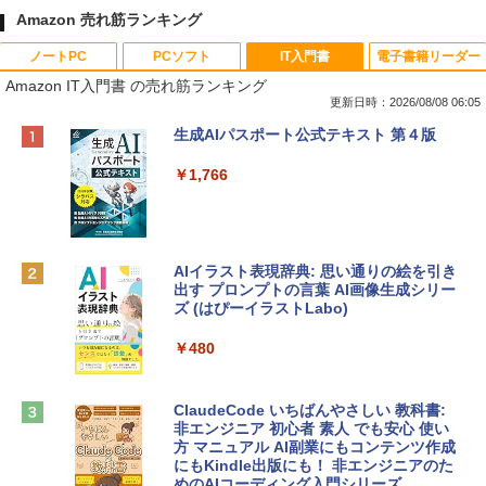
Amazon 売れ筋ランキング
ノートPC
PCソフト
IT入門書
電子書籍リーダー
Amazon IT入門書 の売れ筋ランキング
更新日時：2026/08/08 06:05
Apple 2026 MacBook Neo A18 Proチッ
Robloxギフトカード - 800 Robux 【限
生成AIパスポート公式テキスト 第４版
プ搭載13インチノートブック：AIとAppl
定バーチャルアイテムを含む】 【オンラ
e Intelligence、Liquid Retinaディスプ
インゲームコード】 ロブロックス | オン
￥1,766
レイ、8GBメモリ、512GB SSD、1080p
ラインコード版
FaceTime HDカメラ、Touch ID - インデ
ィゴ + 3年延長 AppleCare+ for 13インチ
￥1,300
MacBook Neo(A18 Pro)|ダウンロード版
AIイラスト表現辞典: 思い通りの絵を引き
￥162,598
出す プロンプトの言葉 AI画像生成シリー
Robloxギフトカード - 1000 Robux 【限
ズ (はぴーイラストLabo)
定バーチャルアイテムを含む】 【オンラ
インゲームコード】 ロブロックス |オン
tomtoc 360°保護 15.6 16インチ パソコ
ラインコード版
￥480
ンケース Dell NEC Lavie ASUS HP dyna
book Lenovo対応
￥1,600
ClaudeCode いちばんやさしい 教科書:
￥2,952
非エンジニア 初心者 素人 でも安心 使い
方 マニュアル AI副業にもコンテンツ作成
Microsoft Office Home & Business 202
にもKindle出版にも！ 非エンジニアのた
4(最新 永続版)|オンラインコード版|Wind
めのAIコーディング入門シリーズ