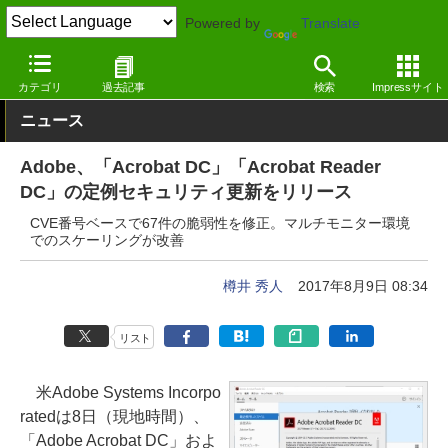
Powered by
Translate
窓の杜
セキュリティ
脆弱性
Windows
カテゴリ
過去記事
検索
Impressサイト
ニュース
Adobe、「Acrobat DC」「Acrobat Reader
DC」の定例セキュリティ更新をリリース
CVE番号ベースで67件の脆弱性を修正。マルチモニター環境
でのスケーリングが改善
樽井 秀人
2017年8月9日 08:34
リスト
米Adobe Systems Incorpo
ratedは8日（現地時間）、
「Adobe Acrobat DC」およ