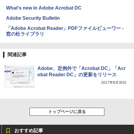
ージ、防水、7インチカラーディスプレ
What's new in Adobe Acrobat DC
イ、色調調節ライト、最大8週間持続バッ
テリー、広告無し、ブラック (2025年発
Adobe Security Bulletin
売)
「Adobe Acrobat Reader」PDFファイルビューワー -
￥31,980
窓の杜ライブラリ
New Amazon Kindle Scribe Colorsoft |
11インチカラーディスプレイ、64GBスト
関連記事
レージ、ノート機能搭載、明るさ自動調
整、色調調節ライト、プレミアムペン付
き、グラファイト
Adobe、定例外で「Acrobat DC」「Acr
obat Reader DC」の更新をリリース
￥115,980
2017年8月30日
トップページに戻る
おすすめ記事