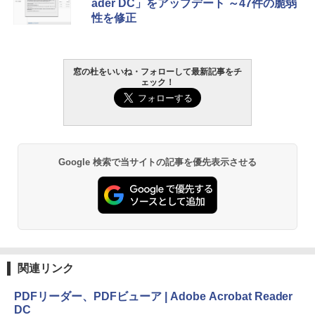
ader DC」をアップデート ～47件の脆弱
週間持続バッテリー、広告なし、ブラッ
性を修正
ク
￥22,980
窓の杜をいいね・フォローして最新記事をチ
ェック！
Amazon Kindle - 目に優しい、かさばら
ない、大きな画面で読みやすい、6週間持
続バッテリー、6インチディスプレイ電子
書籍リーダー、ブラック、16GB、広告な
し
￥16,980
Google 検索で当サイトの記事を優先表示させる
Kindle Paperwhite シグニチャーエディ
ション (32GB) 7インチディスプレイ、明
るさ自動調整、色調調節ライト、12週間
持続バッテリー、広告なし、メタリック
ブラック
関連リンク
￥27,980
PDFリーダー、PDFビューア | Adobe Acrobat Reader
DC
Amazon Kindle Colorsoft | 16GBストレ