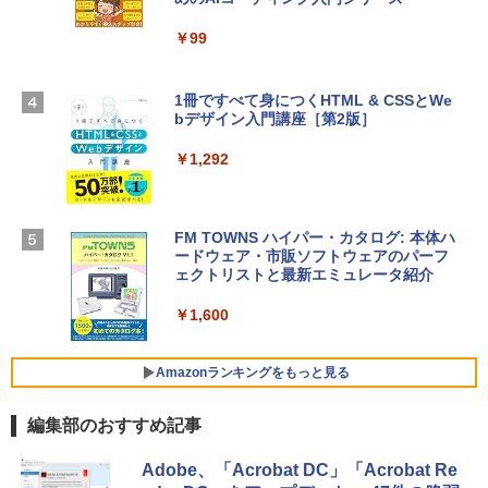
Apple 2026 MacBook Air M5チップ搭載
ows11、10/mac対応|PC2台
13インチノートブック：AIとApple Intell
igence、13.6インチLiquid Retinaディ
￥99
￥39,582
スプレイ、16GBユニファイドメモリ、1
TB SSDストレージ、12MPセンターフレ
ームカメラ、日本語キーボード、Touch I
1冊ですべて身につくHTML & CSSとWe
Robloxギフトカード - 2,000 Robux 【限
D - シルバー
bデザイン入門講座［第2版］
定バーチャルアイテムを含む】 【オンラ
インゲームコード】 ロブロックス | オン
￥261,414
ラインコード版
￥1,292
￥3,200
【Amazon.co.jp限定】 HP ノートパソコ
ン 15-fd 15.6インチ 16GBメモリ 512GB
FM TOWNS ハイパー・カタログ: 本体ハ
SSD インテル Core 5
ードウェア・市販ソフトウェアのパーフ
Windows版 | Minecraft (マインクラフ
ェクトリストと最新エミュレータ紹介
ト): Java & Bedrock Edition | オンライ
￥129,800
ンコード版
￥1,600
￥3,600
FMV ノートパソコン WE1-K3 (MS 365 P
ersonal/Copilotキー搭載/Win 11/15.6型/
Amazonランキングをもっと見る
Core i5/16GB/SSD 512GB/ホワイト) FM
VWK3E15W_AZ
編集部のおすすめ記事
￥139,880
Amazon Kindle Paperwhite (16GB) 7イ
Adobe、「Acrobat DC」「Acrobat Re
ンチディスプレイ、色調調節ライト、12