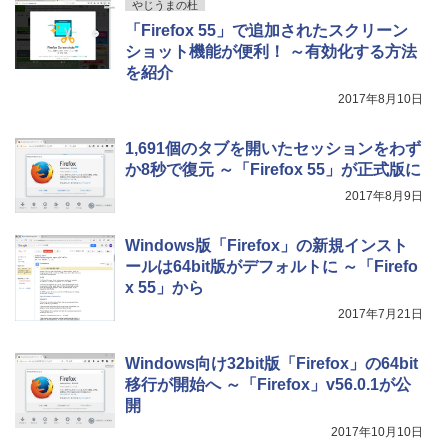
レージ、ノート機能搭載、明るさ自動調
やじうまの杜
整、色調調節ライト、プレミアムペン付
「Firefox 55」で追加されたスクリーン
き、グラファイト
ショット機能が便利！ ～有効化する方法
を紹介
￥115,980
2017年8月10日
1,691個のタブを開いたセッションをわず
か8秒で復元 ～「Firefox 55」が正式版に
2017年8月9日
Windows版「Firefox」の新規インスト
ールは64bit版がデフォルトに ～「Firefo
x 55」から
2017年7月21日
Windows向け32bit版「Firefox」の64bit
移行が開始へ ～「Firefox」v56.0.1が公
開
2017年10月10日