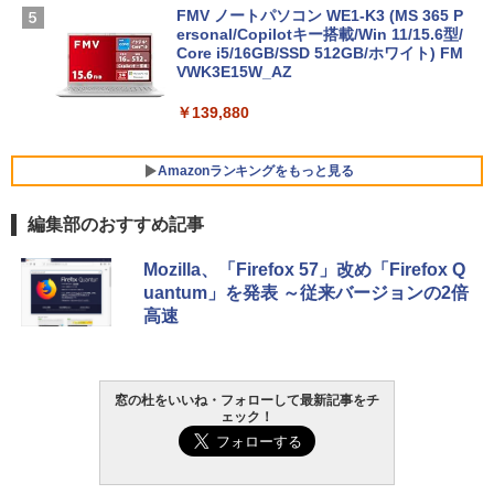
FMV ノートパソコン WE1-K3 (MS 365 P
ersonal/Copilotキー搭載/Win 11/15.6型/
Core i5/16GB/SSD 512GB/ホワイト) FM
VWK3E15W_AZ
￥139,880
Amazonランキングをもっと見る
編集部のおすすめ記事
Robloxギフトカード - 800 Robux 【限
生成AIパスポート公式テキスト 第４版
Amazon Kindle Paperwhite (16GB) 7イ
Mozilla、「Firefox 57」改め「Firefox Q
定バーチャルアイテムを含む】 【オンラ
ンチディスプレイ、色調調節ライト、12
uantum」を発表 ～従来バージョンの2倍
インゲームコード】 ロブロックス | オン
週間持続バッテリー、広告なし、ブラッ
￥1,766
高速
ラインコード版
ク
￥1,300
￥22,980
AIイラスト表現辞典: 思い通りの絵を引き
窓の杜をいいね・フォローして最新記事をチ
ェック！
出す プロンプトの言葉 AI画像生成シリー
Microsoft Office Home & Business 202
Amazon Kindle - 目に優しい、かさばら
ズ (はぴーイラストLabo)
4(最新 永続版)|オンラインコード版|Wind
ない、大きな画面で読みやすい、6週間持
ows11、10/mac対応|PC2台
続バッテリー、6インチディスプレイ電子
書籍リーダー、ブラック、16GB、広告な
￥480