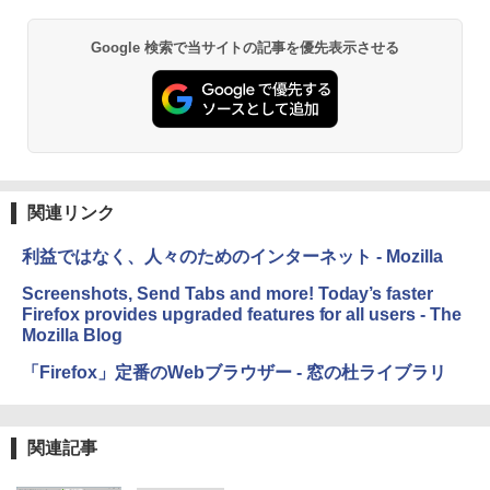
し
￥39,582
￥16,980
ClaudeCode いちばんやさしい 教科書:
Google 検索で当サイトの記事を優先表示させる
非エンジニア 初心者 素人 でも安心 使い
Robloxギフトカード - 2,000 Robux 【限
方 マニュアル AI副業にもコンテンツ作成
定バーチャルアイテムを含む】 【オンラ
にもKindle出版にも！ 非エンジニアのた
インゲームコード】 ロブロックス | オン
Kindle Paperwhite シグニチャーエディ
めのAIコーディング入門シリーズ
ラインコード版
ション (32GB) 7インチディスプレイ、明
るさ自動調整、色調調節ライト、12週間
持続バッテリー、広告なし、メタリック
￥99
￥3,200
ブラック
関連リンク
￥27,980
1冊ですべて身につくHTML & CSSとWe
Robloxギフトカード - 1000 Robux 【限
bデザイン入門講座［第2版］
定バーチャルアイテムを含む】 【オンラ
利益ではなく、人々のためのインターネット - Mozilla
インゲームコード】 ロブロックス |オン
ラインコード版
Amazon Kindle Colorsoft | 16GBストレ
￥2,326
Screenshots, Send Tabs and more! Today’s faster
ージ、防水、7インチカラーディスプレ
Firefox provides upgraded features for all users - The
イ、色調調節ライト、最大8週間持続バッ
￥1,600
Mozilla Blog
テリー、広告無し、ブラック (2025年発
売)
FM TOWNS ハイパー・カタログ: 本体ハ
「Firefox」定番のWebブラウザー - 窓の杜ライブラリ
ードウェア・市販ソフトウェアのパーフ
Windows版 | Minecraft (マインクラフ
￥31,980
ェクトリストと最新エミュレータ紹介
ト): Java & Bedrock Edition | オンライ
ンコード版
￥1,600
関連記事
New Amazon Kindle Scribe Colorsoft |
￥3,600
11インチカラーディスプレイ、64GBスト