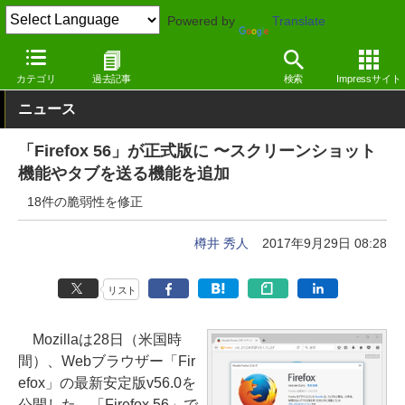
Powered by
Translate
窓の杜
インターネット
Webブラウザー
Windows
カテゴリ
過去記事
検索
Impressサイト
ニュース
「Firefox 56」が正式版に 〜スクリーンショット
機能やタブを送る機能を追加
18件の脆弱性を修正
樽井 秀人
2017年9月29日 08:28
リスト
Mozillaは28日（米国時
間）、Webブラウザー「Fir
efox」の最新安定版v56.0を
公開した。「Firefox 56」で