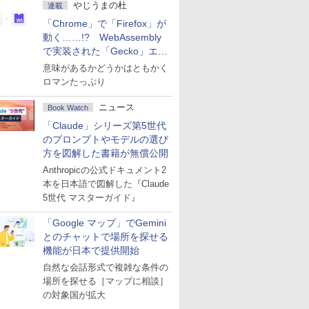
やじうまの杜
連載
「Chrome」で「Firefox」が
動く……!? WebAssembly
で実装された「Gecko」エン
ジン
意味があるかどうかはともかく
ロマンたっぷり
ニュース
Book Watch
「Claude」シリーズ第5世代
のプロンプトやモデルの選び
方を図解した書籍が無償公開
Anthropicの公式ドキュメント2
本を日本語で図解した『Claude
5世代 マスターガイド』
「Google マップ」でGemini
とのチャットで場所を探せる
機能が日本で提供開始
自然な会話形式で複雑な条件の
場所を探せる［マップに相談］
の対象国が拡大