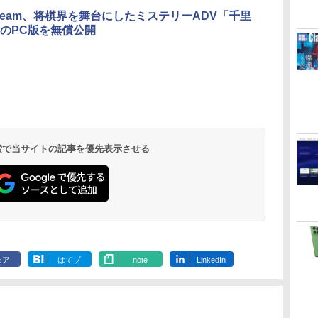
ラ、日本語キーボー
d-Dream、将棋界を舞台にしたミステリーADV「千里
ド、Touch ID - シル
のPC版を無償公開
バー
Robloxギフトカード
ClaudeCode いちば
Kindle Paperwhite
Robloxギフトカード
1冊ですべて身につく
Amazon Kindle
Windows版 |
FM TOWNS ハイパ
New Amazon Kindle
- 2,000 Robux 【限
んやさしい 教科書:
シグニチャーエディ
- 1000 Robux 【限定
HTML & CSSとWeb
Colorsoft | 16GBス
Minecraft (マインクラ
ー・カタログ: 本体ハ
Scribe Colorsoft | 11
定バーチャルアイテ
非エンジニア 初心者
ション (32GB) 7イン
バーチャルアイテム
デザイン入門講座
トレージ、防水、7イ
フト): Java & Bedrock
ードウェア・市販ソフ
インチカラーディスプ
持
ムを含む】 【オンラ
素人 でも安心 使い方
チディスプレイ、明
を含む】 【オンライ
［第2版］
ンチカラーディスプ
Edition | オンラインコ
トウェアのパーフェク
レイ、64GBストレー
￥3,200
￥99
￥27,980
￥1,600
￥1,292
￥31,980
￥3,600
￥1,600
￥115,980
 検索で当サイトの記事を優先表示させる
ン
インゲームコード】
マニュアル AI副業に
るさ自動調整、色調
ンゲームコード】 ロ
レイ、色調調節ライ
ード版
トリストと最新エミュ
ジ、ノート機能搭載、
ロブロックス | オン
もコンテンツ作成に
調節ライト、12週間
ブロックス |オンライ
ト、最大8週間持続バ
レータ紹介
明るさ自動調整、色調
ラインコード版
もKindle出版にも！
持続バッテリー、広
ンコード版
ッテリー、広告無
調節ライト、プレミア
な
非エンジニアのため
告なし、メタリック
し、ブラック (2025
ムペン付き、グラファ
のAIコーディング入
ブラック
年発売)
イト
門シリーズ
ェア
はてブ
note
LinkedIn