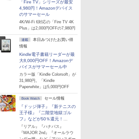
「Fire TV」シリーズが最安
4,980円！Amazonデバイス
のサマーセール
4K/Wi-Fi 6対応の「Fire TV 4K
Plus」は2,000円OFFの7,980円
本日みつけたお買い得
連載
情報
Kindle電子書籍リーダーが最
大8,000円OFF！Amazonデ
バイスがサマーセール中
カラー版「Kindle Colorsoft」が
31,980円。「Kindle
Paperwhite」は5,000円OFF
セール情報
Book Watch
『ドッジ弾子』『新テニスの
王子様』『二階堂地獄ゴル
フ』などが50％還元！
Amazonマンガ週末セール
『リアル』『ハナバス』
『MAJOR 2nd』『オールラウ
ンダー廻』など「アツいスポー