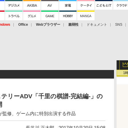
ndows
Office
Webブラウザー
脆弱性
ドキュメント
SNS
1
テリーADV「千里の棋譜-完結編-」の
開
が監修、ゲーム内に特別出演する作品
長谷川 正太郎
2017年10月20日 15:08