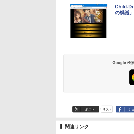
ディゴ + 3年延長
Chil
AppleCare+ for 13イ
の棋譜」
ンチMacBook
Neo(A18 Pro)|ダウン
ロード版
Robloxギフトカード
生成AIパスポート公
Amazon Kindle
Microsoft Office
AIイラスト表現辞典:
Amazon Kindle - 目
- 800 Robux 【限定
式テキスト 第４版
Paperwhite (16GB)
Home & Business
思い通りの絵を引き
に優しい、かさばら
バーチャルアイテム
7インチディスプレ
2024(最新 永続版)|オ
出す プロンプトの言
ない、大きな画面で
￥1,766
を含む】 【オンライ
イ、色調調節ライ
ンラインコード
葉 AI画像生成シリー
読みやすい、6週間
￥1,300
￥22,980
￥39,582
￥480
￥16,980
Google
ンゲームコード】 ロ
ト、12週間持続バッ
版|Windows11、
ズ (はぴーイラスト
続バッテリー、6イ
ブロックス | オンラ
テリー、広告なし、
10/mac対応|PC2台
Labo)
チディスプレイ電子
インコード版
ブラック
書籍リーダー、ブラ
ック、16GB、広告
し
ポスト
リスト
シ
関連リンク