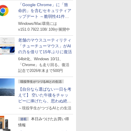
「Google Chrome」に「致
命的」を含むセキュリティア
ップデート ～脆弱性41件に
対処
Windows/Mac環境には
v151.0.7922.108/.109が展開中
老舗のマウスユーティリティ
「チューチューマウス」がAI
の力を借りて15年ぶりに復活
64bit化、Windows 10/11、
「Chrome」も走り回る。復活
記念で2026年末まで500円
現役学生がつづるAIとの生活
【自分なら選ばない一日を考
えて】 空いた午後をチャッ
ピーに捧げたら、思わぬ絶景
に出会った話
～現役学生がつづるAIとの生活
本日みつけたお買い得
連載
情報