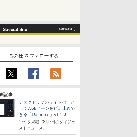
Special Site
窓の杜 をフォローする
新記事
デスクトップのサイドバーと
してWebページをピン止めで
きる「Demobar」v1.1.0 ほ
か
17件を掲載（8月7日のダイジェ
ストニュース）