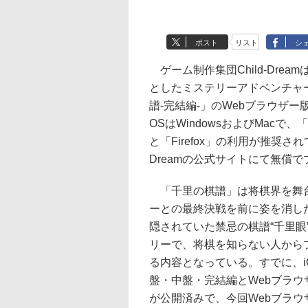
ポスト
リスト
シ
ゲーム制作集団Child-Drea
としたミステリーアドベンチャ
譜-完結編-」のWebブラウザ
OSはWindowsおよびMacで、「Go
と「Firefox」の利用が推奨されて
Dreamの公式サイトにて無償
「千里の棋譜」は将棋界を舞
ーとの最終決戦を前に姿を消し
隠されていた禁忌の棋譜“千里眼
リーで、将棋を知らない人から
る内容となっている。すでに、iOS/
盤・中盤・完結編とWebブラウ
が公開済みで、今回Webブラウ