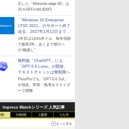
応した「Motorola edge 60」は
25％OFFの44,820円
「Windows 10 Enterprise
LTSC 2021」のサポート終了
迫る、2027年1月12日まで
～ESUは9月1日から販売
1年目は1台61米ドル、毎年倍額
で最長3年。あくまで移行へ
の“橋渡し”
無料版「ChatGPT」にも
「GPT-5.6 Luna」が開放、
テキストチャットは無制限へ
Plus/Proでも「GPT-5.6 Sol」
が強化、即答・熟考をスライダ
ーで調整
Impress Watchシリーズ 人気記事
時間
24時間
1週間
1カ月
もっと見る