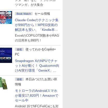
ツマンガ」が大集合
セール情報
Book Watch
Claude Codeのテクニック集
が990円から！MPEG技術の
解説本も安い、「Kindle本サ
マーセール」第2弾開始！
ExcelのCOPILOT関数本やRAG
の活用本も990円！
使ってわかるCopilot+
連載
PC
Snapdragon XのNPUでチャ
ットAIが動く！ Qualcomm向
けAI実行環境「GenieX」を
試してみた
本日みつけたお買い得
連載
情報
モトローラのAndroidスマホ
が最安17,820円！Amazonで
セール中
Android 16でNFC/FeliCaにも対