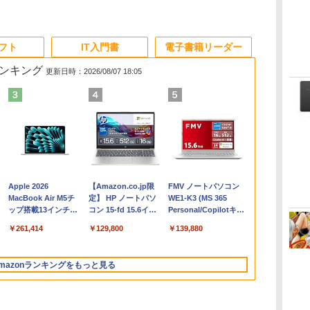
ソフト
IT入門書
電子書籍リーダー
ランキング
更新日時：2026/08/07 18:05
Apple 2026
【Amazon.co.jp限
FMV ノートパソコン
コ
MacBook Air M5チ
定】 HP ノートパソ
WE1-K3 (MS 365
ップ搭載13インチノ
コン 15-fd 15.6イン
Personal/Copilotキー
ートブック：AIと
チ 16GBメモリ
搭載/Win 11/15.6
￥261,414
￥129,800
￥139,880
Apple Intelligence、
512GB SSD インテ
型/Core i5/16GB/SSD
13.6インチLiquid
ル Core 5
512GB/ホワイト)
Retinaディスプレ
FMVWK3E15W_AZ
mazonランキングをもっと見る
イ、16GBユニファイ
ドメモリ、1TB SSD
ストレージ、12MPセ
ンターフレームカメ