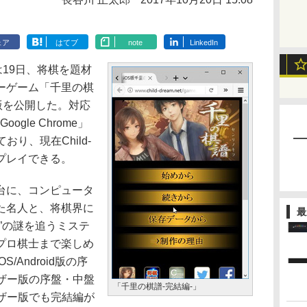
ェア
はてブ
note
LinkedIn
mは19日、将棋を題材
ーゲーム「千里の棋
ー版を公開した。対応
ogle Chrome」
おり、現在Child-
でプレイできる。
台に、コンピュータ
た名人と、将棋界に
最
”の謎を追うミステ
プロ棋士まで楽しめ
Android版の序
ザー版の序盤・中盤
「千里の棋譜-完結編-」
ザー版でも完結編が