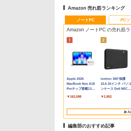
Amazon 売れ筋ランキング
ノートPC
PC
Amazon ノートPC の売れ筋
Apple 2026
tomtoc 360°保護
MacBook Neo A18
15.6 16インチ パソ
Proチップ搭載13イ
ンケース Dell NEC
ンチノートブック：
Lavie ASUS HP
￥162,598
￥2,952
AIとApple
dynabook Lenovo
Intelligence、Liquid
対応
Retinaディスプレ
A
イ、8GBメモリ、
512GB SSD、1080p
FaceTime HDカメ
編集部のおすすめ記事
ラ、Touch ID - イン