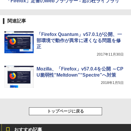
イ、色調調節ライト、最大8週間持続バッ
「Firefox」定番のWebブラウザー - 窓の杜ライブラリ
テリー、広告無し、ブラック (2025年発
売)
関連記事
￥31,980
「Firefox Quantum」v57.0.1が公開、一
New Amazon Kindle Scribe Colorsoft |
部環境で動作が異常に遅くなる問題を修
11インチカラーディスプレイ、64GBスト
正
レージ、ノート機能搭載、明るさ自動調
整、色調調節ライト、プレミアムペン付
2017年11月30日
き、グラファイト
￥115,980
Mozilla、「Firefox」v57.0.4を公開 ～CP
U脆弱性“Meltdown”“Spectre”へ対策
2018年1月5日
トップページに戻る
おすすめ記事