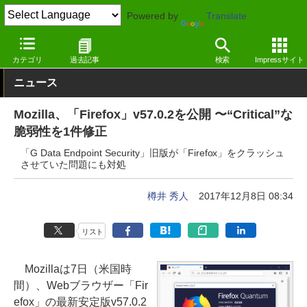
Powered by
Translate
窓の杜
インターネット
Webブラウザー
Windows
カテゴリ
過去記事
検索
Impressサイト
ニュース
Mozilla、「Firefox」v57.0.2を公開 〜“Critical”な
脆弱性を1件修正
「G Data Endpoint Security」旧版が「Firefox」をクラッシュ
させていた問題にも対処
樽井 秀人
2017年12月8日 08:34
リスト
Mozillaは7日（米国時
間）、Webブラウザー「Fir
efox」の最新安定版v57.0.2