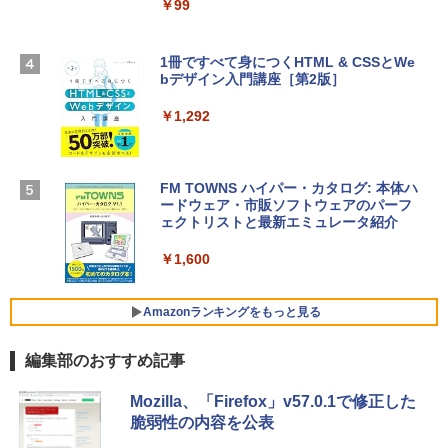
スプレイ、16GBユニファイドメモリ、1
￥99
￥39,582
TB SSDストレージ、12MPセンターフレ
ームカメラ、日本語キーボード、Touch I
D - シルバー
1冊ですべて身につくHTML & CSSとWe
Robloxギフトカード - 2,000 Robux 【限
bデザイン入門講座［第2版］
定バーチャルアイテムを含む】 【オンラ
￥261,414
インゲームコード】 ロブロックス | オン
ラインコード版
￥1,292
【Amazon.co.jp限定】 HP ノートパソコ
￥3,200
ン 15-fd 15.6インチ 16GBメモリ 512GB
SSD インテル Core 5
FM TOWNS ハイパー・カタログ: 本体ハ
ードウェア・市販ソフトウェアのパーフ
Windows版 | Minecraft (マインクラフ
￥129,800
ェクトリストと最新エミュレータ紹介
ト): Java & Bedrock Edition | オンライ
ンコード版
￥1,600
FMV ノートパソコン WE1-K3 (MS 365 P
￥3,600
ersonal/Copilotキー搭載/Win 11/15.6型/
Core i5/16GB/SSD 512GB/ホワイト) FM
Amazonランキングをもっと見る
VWK3E15W_AZ
編集部のおすすめ記事
￥139,880
Amazon Kindle Paperwhite (16GB) 7イ
Mozilla、「Firefox」v57.0.1で修正した
ンチディスプレイ、色調調節ライト、12
脆弱性の内容を公表
週間持続バッテリー、広告なし、ブラッ
ク