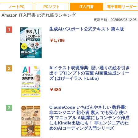
ノートPC
PCソフト
IT入門書
電子書籍リーダー
Amazon IT入門書 の売れ筋ランキング
更新日時：2026/08/08 12:05
Apple 2026 MacBook Neo A18 Proチッ
Robloxギフトカード - 800 Robux 【限
生成AIパスポート公式テキスト 第４版
プ搭載13インチノートブック：AIとAppl
定バーチャルアイテムを含む】 【オンラ
e Intelligenceのために設計、Liquid Ret
インゲームコード】 ロブロックス | オン
￥1,766
inaディスプレイ、8GBユニファイドメモ
ラインコード版
リ、256GB SSDストレージ、1080p Fac
eTime HDカメラ - インディゴ
￥1,300
￥119,800
AIイラスト表現辞典: 思い通りの絵を引き
出す プロンプトの言葉 AI画像生成シリー
Robloxギフトカード - 1000 Robux 【限
ズ (はぴーイラストLabo)
定バーチャルアイテムを含む】 【オンラ
tomtoc 360°保護 15.6 16インチ パソコ
インゲームコード】 ロブロックス |オン
ンケース Dell NEC Lavie ASUS HP dyna
ラインコード版
￥480
book Lenovo対応
￥1,600
￥2,952
ClaudeCode いちばんやさしい 教科書:
非エンジニア 初心者 素人 でも安心 使い
方 マニュアル AI副業にもコンテンツ作成
Microsoft Office Home & Business 202
にもKindle出版にも！ 非エンジニアのた
Apple 2026 MacBook Air M5チップ搭載
4(最新 永続版)|オンラインコード版|Wind
めのAIコーディング入門シリーズ
13インチノートブック：AIとApple Intell
ows11、10/mac対応|PC2台
igence、13.6インチLiquid Retinaディ