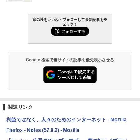
￥22,980
窓の杜をいいね・フォローして最新記事をチ
ェック！
Amazon Kindle - 目に優しい、かさばら
ない、大きな画面で読みやすい、6週間持
続バッテリー、6インチディスプレイ電子
書籍リーダー、ブラック、16GB、広告な
し
Google 検索で当サイトの記事を優先表示させる
￥16,980
Kindle Paperwhite シグニチャーエディ
ション (32GB) 7インチディスプレイ、明
るさ自動調整、色調調節ライト、12週間
持続バッテリー、広告なし、メタリック
ブラック
関連リンク
￥27,980
利益ではなく、人々のためのインターネット - Mozilla
Amazon Kindle Colorsoft | 16GBストレ
Firefox - Notes (57.0.2) - Mozilla
ージ、防水、7インチカラーディスプレ