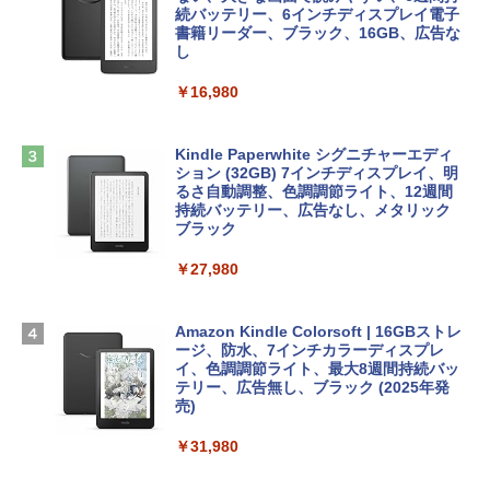
ows11、10/mac対応|PC2台
続バッテリー、6インチディスプレイ電子
tomtoc 360°保護 15.6 16インチ パソコ
書籍リーダー、ブラック、16GB、広告な
￥480
ンケース Dell NEC Lavie ASUS HP dyna
し
￥39,582
book Lenovo対応
￥16,980
ClaudeCode いちばんやさしい 教科書:
￥2,952
非エンジニア 初心者 素人 でも安心 使い
Robloxギフトカード - 2,000 Robux 【限
方 マニュアル AI副業にもコンテンツ作成
定バーチャルアイテムを含む】 【オンラ
にもKindle出版にも！ 非エンジニアのた
インゲームコード】 ロブロックス | オン
Kindle Paperwhite シグニチャーエディ
めのAIコーディング入門シリーズ
Apple 2026 MacBook Air M5チップ搭載
ラインコード版
ション (32GB) 7インチディスプレイ、明
13インチノートブック：AIとApple Intell
るさ自動調整、色調調節ライト、12週間
igence、13.6インチLiquid Retinaディ
持続バッテリー、広告なし、メタリック
￥99
￥3,200
スプレイ、16GBユニファイドメモリ、1
ブラック
TB SSDストレージ、12MPセンターフレ
ームカメラ、日本語キーボード、Touch I
￥27,980
1冊ですべて身につくHTML & CSSとWe
Robloxギフトカード - 1000 Robux 【限
D - シルバー
bデザイン入門講座［第2版］
定バーチャルアイテムを含む】 【オンラ
インゲームコード】 ロブロックス |オン
￥261,414
ラインコード版
Amazon Kindle Colorsoft | 16GBストレ
￥1,292
ージ、防水、7インチカラーディスプレ
イ、色調調節ライト、最大8週間持続バッ
￥1,600
【Amazon.co.jp限定】 HP ノートパソコ
テリー、広告無し、ブラック (2025年発
ン 15-fd 15.6インチ 16GBメモリ 512GB
売)
FM TOWNS ハイパー・カタログ: 本体ハ
SSD インテル Core 5
ードウェア・市販ソフトウェアのパーフ
Windows版 | Minecraft (マインクラフ
￥31,980
ェクトリストと最新エミュレータ紹介
ト): Java & Bedrock Edition | オンライ
￥129,800
ンコード版
￥1,600