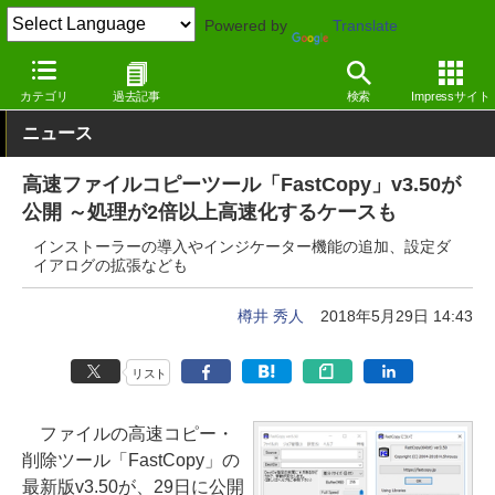
Powered by
Translate
窓の杜
システム・ファイル
ファイル
Windows
カテゴリ
過去記事
検索
Impressサイト
ニュース
高速ファイルコピーツール「FastCopy」v3.50が
公開 ～処理が2倍以上高速化するケースも
インストーラーの導入やインジケーター機能の追加、設定ダ
イアログの拡張なども
樽井 秀人
2018年5月29日 14:43
リスト
ファイルの高速コピー・
削除ツール「FastCopy」の
最新版v3.50が、29日に公開