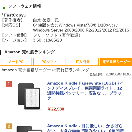
ソフトウェア情報
「FastCopy」
【著作権者】
白水 啓章 氏
【対応OS】
64bit版を含むWindows Vista/7/8/8.1/10および
Windows Server 2008/2008 R2/2012/2012 R2/2016
【ソフト種別】
フリーソフト（寄付歓迎）
【バージョン】
3.50（18/05/29）
Amazon 売れ筋ランキング
ノートPC
PCソフト
IT入門書
電子書籍リーダー
Amazon 電子書籍リーダー の売れ筋ランキング
更新日時：2026/08/07 18:05
Apple 2026 MacBook Neo A18 Proチッ
Robloxギフトカード - 800 Robux 【限
生成AIパスポート公式テキスト 第４版
Amazon Kindle Paperwhite (16GB) 7イ
プ搭載13インチノートブック：AIとAppl
定バーチャルアイテムを含む】 【オンラ
ンチディスプレイ、色調調節ライト、12
e Intelligence、Liquid Retinaディスプ
インゲームコード】 ロブロックス | オン
週間持続バッテリー、広告なし、ブラッ
￥1,766
レイ、8GBメモリ、512GB SSD、1080p
ラインコード版
ク
FaceTime HDカメラ、Touch ID - インデ
ィゴ + 3年延長 AppleCare+ for 13インチ
￥1,300
￥22,980
MacBook Neo(A18 Pro)|ダウンロード版
AIイラスト表現辞典: 思い通りの絵を引き
￥162,598
出す プロンプトの言葉 AI画像生成シリー
Microsoft Office Home & Business 202
Amazon Kindle - 目に優しい、かさばら
ズ (はぴーイラストLabo)
4(最新 永続版)|オンラインコード版|Wind
ない、大きな画面で読みやすい、6週間持