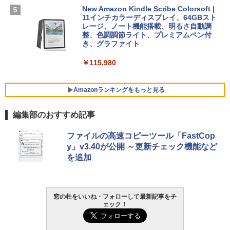
New Amazon Kindle Scribe Colorsoft |
￥3,600
FMV ノートパソコン WE1-K3 (MS 365 P
11インチカラーディスプレイ、64GBスト
ersonal/Copilotキー搭載/Win 11/15.6型/
レージ、ノート機能搭載、明るさ自動調
Core i5/16GB/SSD 512GB/ホワイト) FM
整、色調調節ライト、プレミアムペン付
VWK3E15W_AZ
き、グラファイト
￥139,880
￥115,980
Amazonランキングをもっと見る
編集部のおすすめ記事
ファイルの高速コピーツール「FastCop
y」v3.40が公開 ～更新チェック機能など
を追加
窓の杜をいいね・フォローして最新記事をチ
ェック！