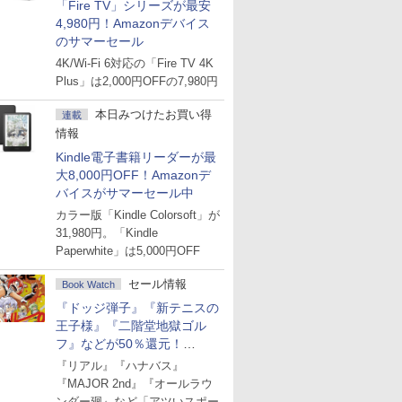
「Fire TV」シリーズが最安
4,980円！Amazonデバイス
のサマーセール
4K/Wi-Fi 6対応の「Fire TV 4K
Plus」は2,000円OFFの7,980円
本日みつけたお買い得
連載
情報
Kindle電子書籍リーダーが最
大8,000円OFF！Amazonデ
バイスがサマーセール中
カラー版「Kindle Colorsoft」が
31,980円。「Kindle
Paperwhite」は5,000円OFF
セール情報
Book Watch
『ドッジ弾子』『新テニスの
王子様』『二階堂地獄ゴル
フ』などが50％還元！
Amazonマンガ週末セール
『リアル』『ハナバス』
『MAJOR 2nd』『オールラウ
ンダー廻』など「アツいスポー