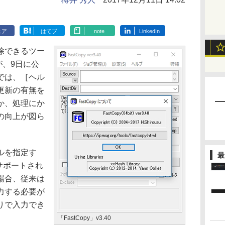
ェア
はてブ
note
LinkedIn
除できるツー
0が、9日に公
では、［ヘル
更新の有無を
か、処理にか
の向上が図ら
ルを指定す
最
がサポートされ
場合、従来は
力する必要が
りで入力でき
「FastCopy」v3.40