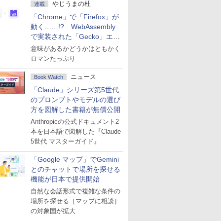
やじうまの杜
連載
「Chrome」で「Firefox」が
動く……!? WebAssembly
で実装された「Gecko」エン
ジン
意味があるかどうかはともかく
ロマンたっぷり
ニュース
Book Watch
「Claude」シリーズ第5世代
のプロンプトやモデルの選び
方を図解した書籍が無償公開
Anthropicの公式ドキュメント2
本を日本語で図解した『Claude
5世代 マスターガイド』
「Google マップ」でGemini
とのチャットで場所を探せる
機能が日本で提供開始
自然な会話形式で複雑な条件の
場所を探せる［マップに相談］
の対象国が拡大