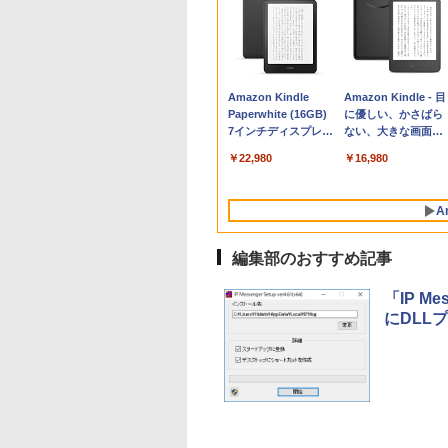
Apple 2026
Robloxギフトカード
生成AIパスポート公
Amazon Kindle
tomtoc 360°保護
Microsoft Office
AIイラスト表現辞典:
Amazon Kindle - 目
MacBook Neo A18
- 800 Robux 【限定
式テキスト 第４版
Paperwhite (16GB)
15.6 16インチ パソ
Home & Business
思い通りの絵を引き
に優しい、かさばら
Proチップ搭載13イ
バーチャルアイテム
7インチディスプレ
ンケース Dell NEC
2024(最新 永続版)|オ
出す プロンプトの言
ない、大きな画面で
￥1,766
ンチノートブック：
を含む】 【オンライ
イ、色調調節ライ
Lavie ASUS HP
ンラインコード
葉 AI画像生成シリー
読みやすい、6週間
￥162,598
￥1,300
￥22,980
￥2,952
￥39,582
￥480
￥16,980
AIとApple
ンゲームコード】 ロ
ト、12週間持続バッ
dynabook Lenovo
版|Windows11、
ズ (はぴーイラスト
続バッテリー、6イ
Intelligence、Liquid
ブロックス | オンラ
テリー、広告なし、
対応
10/mac対応|PC2台
Labo)
チディスプレイ電子
Retinaディスプレ
インコード版
ブラック
書籍リーダー、ブラ
A
イ、8GBメモリ、
ック、16GB、広告
512GB SSD、1080p
し
FaceTime HDカメ
編集部のおすすめ記事
ラ、Touch ID - イン
ディゴ + 3年延長
「IP M
AppleCare+ for 13イ
にDLL
ンチMacBook
Neo(A18 Pro)|ダウン
ロード版