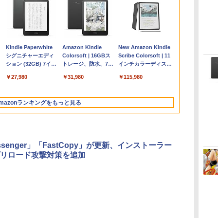
Apple 2026
Robloxギフトカード
ClaudeCode いちば
Kindle Paperwhite
【Amazon.co.jp限
Robloxギフトカード
1冊ですべて身につく
Amazon Kindle
FMV ノートパソコン
Windows版 |
FM TOWNS ハイパ
New Amazon Kindle
コ
MacBook Air M5チ
- 2,000 Robux 【限
んやさしい 教科書:
シグニチャーエディ
定】 HP ノートパソ
- 1000 Robux 【限定
HTML & CSSとWeb
Colorsoft | 16GBス
WE1-K3 (MS 365
Minecraft (マインクラ
ー・カタログ: 本体ハ
Scribe Colorsoft | 11
ップ搭載13インチノ
定バーチャルアイテ
非エンジニア 初心者
ション (32GB) 7イン
コン 15-fd 15.6イン
バーチャルアイテム
デザイン入門講座
トレージ、防水、7イ
Personal/Copilotキー
フト): Java & Bedrock
ードウェア・市販ソフ
インチカラーディスプ
持
ートブック：AIと
ムを含む】 【オンラ
素人 でも安心 使い方
チディスプレイ、明
チ 16GBメモリ
を含む】 【オンライ
［第2版］
ンチカラーディスプ
搭載/Win 11/15.6
Edition | オンラインコ
トウェアのパーフェク
レイ、64GBストレー
￥261,414
￥3,200
￥99
￥27,980
￥129,800
￥1,600
￥1,292
￥31,980
￥139,880
￥3,600
￥1,600
￥115,980
ン
Apple Intelligence、
インゲームコード】
マニュアル AI副業に
るさ自動調整、色調
512GB SSD インテ
ンゲームコード】 ロ
レイ、色調調節ライ
型/Core i5/16GB/SSD
ード版
トリストと最新エミュ
ジ、ノート機能搭載、
13.6インチLiquid
ロブロックス | オン
もコンテンツ作成に
調節ライト、12週間
ル Core 5
ブロックス |オンライ
ト、最大8週間持続バ
512GB/ホワイト)
レータ紹介
明るさ自動調整、色調
Retinaディスプレ
ラインコード版
もKindle出版にも！
持続バッテリー、広
ンコード版
ッテリー、広告無
FMVWK3E15W_AZ
調節ライト、プレミア
mazonランキングをもっと見る
な
イ、16GBユニファイ
非エンジニアのため
告なし、メタリック
し、ブラック (2025
ムペン付き、グラファ
ドメモリ、1TB SSD
のAIコーディング入
ブラック
年発売)
イト
ストレージ、12MPセ
門シリーズ
ンターフレームカメ
ラ、日本語キーボー
essenger」「FastCopy」が更新、インストーラー
ド、Touch ID - シル
プリロード攻撃対策を追加
バー