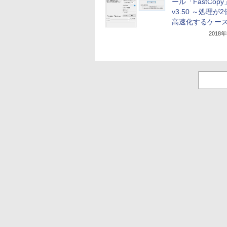
ール「FastCopy
v3.50 ～処理が
高速化するケー
2018