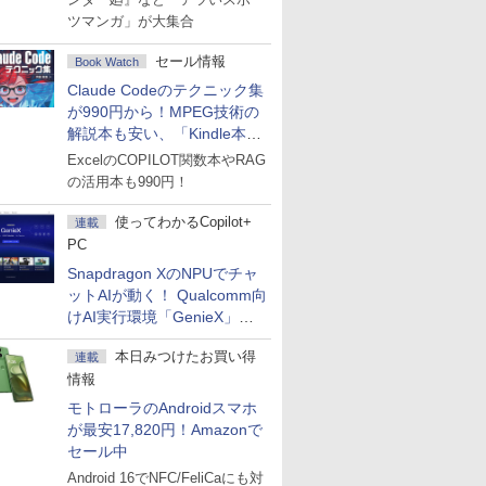
ツマンガ」が大集合
セール情報
Book Watch
Claude Codeのテクニック集
が990円から！MPEG技術の
解説本も安い、「Kindle本サ
マーセール」第2弾開始！
ExcelのCOPILOT関数本やRAG
の活用本も990円！
使ってわかるCopilot+
連載
PC
Snapdragon XのNPUでチャ
ットAIが動く！ Qualcomm向
けAI実行環境「GenieX」を
試してみた
本日みつけたお買い得
連載
情報
モトローラのAndroidスマホ
が最安17,820円！Amazonで
セール中
Android 16でNFC/FeliCaにも対