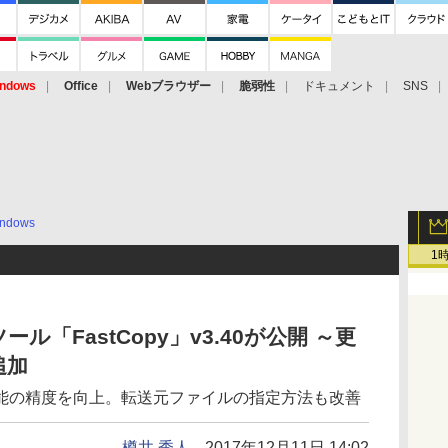
ndows
Office
Webブラウザー
脆弱性
ドキュメント
SNS
ndows
1
「FastCopy」v3.40が公開 ～更
追加
能の精度を向上。転送元ファイルの指定方法も改善
樽井 秀人
2017年12月11日 14:02