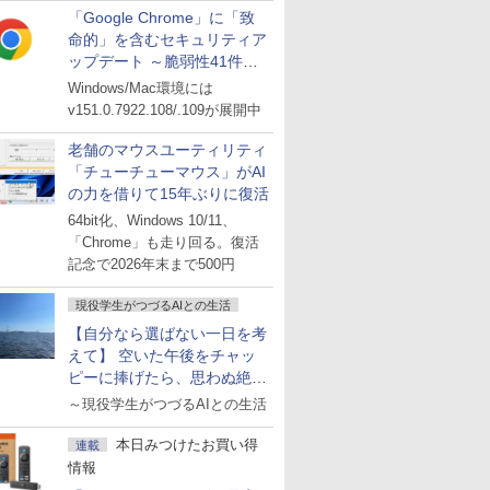
「Google Chrome」に「致
命的」を含むセキュリティア
ップデート ～脆弱性41件に
対処
Windows/Mac環境には
v151.0.7922.108/.109が展開中
老舗のマウスユーティリティ
「チューチューマウス」がAI
の力を借りて15年ぶりに復活
64bit化、Windows 10/11、
「Chrome」も走り回る。復活
記念で2026年末まで500円
現役学生がつづるAIとの生活
【自分なら選ばない一日を考
えて】 空いた午後をチャッ
ピーに捧げたら、思わぬ絶景
に出会った話
～現役学生がつづるAIとの生活
本日みつけたお買い得
連載
情報