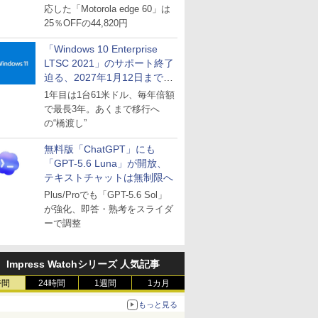
応した「Motorola edge 60」は
25％OFFの44,820円
「Windows 10 Enterprise
LTSC 2021」のサポート終了
迫る、2027年1月12日まで
～ESUは9月1日から販売
1年目は1台61米ドル、毎年倍額
で最長3年。あくまで移行へ
の“橋渡し”
無料版「ChatGPT」にも
「GPT-5.6 Luna」が開放、
テキストチャットは無制限へ
Plus/Proでも「GPT-5.6 Sol」
が強化、即答・熟考をスライダ
ーで調整
Impress Watchシリーズ 人気記事
時間
24時間
1週間
1カ月
もっと見る