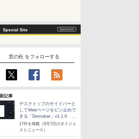
Special Site
窓の杜 をフォローする
新記事
デスクトップのサイドバーと
してWebページをピン止めで
きる「Demobar」v1.1.0 ほ
か
17件を掲載（8月7日のダイジェ
ストニュース）