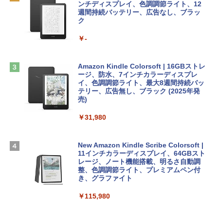
tomtoc 360°保護 15.6 16インチ パソコ
インゲームコード】 ロブロックス | オン
ンチディスプレイ、色調調節ライト、12
￥1,292
ンケース Dell NEC Lavie ASUS HP dyna
ラインコード版
週間持続バッテリー、広告なし、ブラッ
book Lenovo対応
ク
￥3,200
￥2,952
￥-
ClaudeCode いちばんやさしい 教科書:
非エンジニア 初心者 素人 でも安心 使い
方 マニュアル AI副業にもコンテンツ作成
Robloxギフトカード - 1000 Robux 【限
にもKindle出版にも！ 非エンジニアのた
HP ノートパソコン 15-fd 15.6インチ 16
定バーチャルアイテムを含む】 【オンラ
Amazon Kindle Colorsoft | 16GBストレ
めのAIコーディング入門シリーズ
GBメモリ 512GB SSD インテル Core 5
インゲームコード】 ロブロックス |オン
ージ、防水、7インチカラーディスプレ
ラインコード版
イ、色調調節ライト、最大8週間持続バッ
￥99
テリー、広告無し、ブラック (2025年発
￥140,131
売)
￥1,600
￥31,980
AIイラスト表現辞典: 思い通りの絵を引き
出す プロンプトの言葉 AI画像生成シリー
Apple 2026 MacBook Air M5チップ搭載
Microsoft Office Home & Business 202
ズ (はぴーイラストLabo)
13インチノートブック：AIとApple Intell
4(最新 永続版)|オンラインコード版|Wind
igence、13.6インチLiquid Retinaディ
ows11、10/mac対応|PC2台
New Amazon Kindle Scribe Colorsoft |
スプレイ、16GBユニファイドメモリ、51
￥480
11インチカラーディスプレイ、64GBスト
2GB SSDストレージ、12MPセンターフ
レージ、ノート機能搭載、明るさ自動調
￥39,582
レームカメラ、日本語キーボード、Touc
整、色調調節ライト、プレミアムペン付
h ID - ミッドナイト
き、グラファイト
FM TOWNS ハイパー・カタログ: 本体ハ
ードウェア・市販ソフトウェアのパーフ
Windows版 | Minecraft (マインクラフ
￥217,556
￥115,980
ェクトリストと最新エミュレータ紹介
ト): Java & Bedrock Edition | オンライ
ンコード版
￥1,600