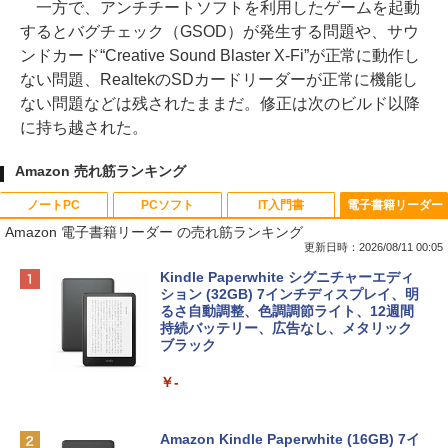
一方で、アンチチートソフトを利用したゲームを起動
するとバグチェック（GSOD）が発生する問題や、サウ
ンドカード“Creative Sound Blaster X-Fi”が正常に動作し
ない問題、RealtekのSDカードリーダーが正常に機能し
ない問題などは残されたままだ。修正は次のビルド以降
に持ち越された。
Amazon 売れ筋ランキング
ノートPC
PCソフト
IT入門書
電子書籍リーダー
Amazon 電子書籍リーダー の売れ筋ランキング
更新日時：2026/08/11 00:05
Apple 2026 MacBook Neo A18 Proチッ
Robloxギフトカード - 800 Robux 【限
生成AIパスポート公式テキスト 第４版
Kindle Paperwhite シグニチャーエディ
プ搭載13インチノートブック：AIとAppl
定バーチャルアイテムを含む】 【オンラ
ション (32GB) 7インチディスプレイ、明
e Intelligenceのために設計、Liquid Ret
インゲームコード】 ロブロックス | オン
るさ自動調整、色調調節ライト、12週間
￥1,766
inaディスプレイ、8GBユニファイドメモ
ラインコード版
持続バッテリー、広告なし、メタリック
リ、512GB SSDストレージ、1080p Fac
ブラック
eTime HDカメラ、Touch ID - シトラス
￥1,300
￥-
￥137,800
1冊ですべて身につくHTML & CSSとWe
bデザイン入門講座［第2版］
Robloxギフトカード - 2,000 Robux 【限
定バーチャルアイテムを含む】 【オンラ
Amazon Kindle Paperwhite (16GB) 7イ