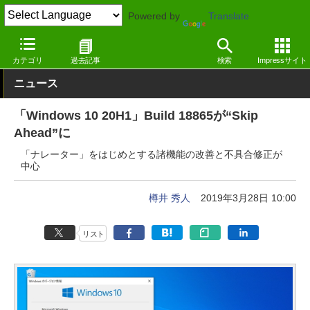
Powered by
Translate
窓の杜
システム・ファイル
システム
Windows
カテゴリ
過去記事
検索
Impressサイト
ニュース
「Windows 10 20H1」Build 18865が“Skip
Ahead”に
「ナレーター」をはじめとする諸機能の改善と不具合修正が
中心
樽井 秀人
2019年3月28日 10:00
リスト