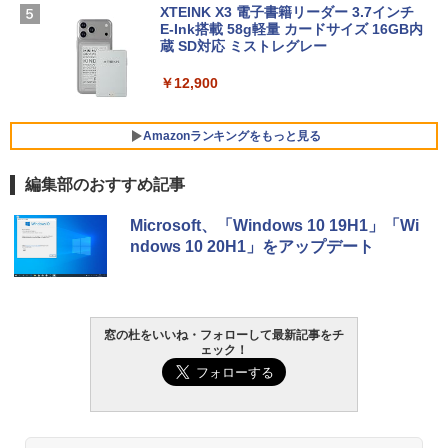
【Amazon.co.jp限定】ASUS ノートパソ
XTEINK X3 電子書籍リーダー 3.7インチ
￥3,600
コン Vivobook 15 M1502NAQ 15.6イン
E-Ink搭載 58g軽量 カードサイズ 16GB内
チ AMD Ryzen 7 170 メモリ16GB SSD 5
蔵 SD対応 ミストレグレー
12GB Microsoft 365 Personal (24か月
版) 搭載 Windows 11 重量1.7kg Wi-Fi 6
￥12,900
E クワイエットブルー M1502NAQ-R716
5BUWS
Amazonランキングをもっと見る
￥139,800
編集部のおすすめ記事
Microsoft、「Windows 10 19H1」「Wi
ndows 10 20H1」をアップデート
窓の杜をいいね・フォローして最新記事をチ
ェック！