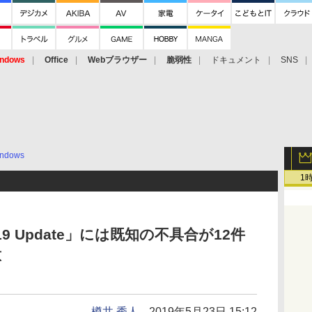
ndows
Office
Webブラウザー
脆弱性
ドキュメント
SNS
ndows
1
 2019 Update」には既知の不具合が12件
意
樽井 秀人
2019年5月23日 15:12