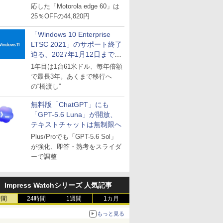
応した「Motorola edge 60」は
25％OFFの44,820円
「Windows 10 Enterprise
LTSC 2021」のサポート終了
迫る、2027年1月12日まで
～ESUは9月1日から販売
1年目は1台61米ドル、毎年倍額
で最長3年。あくまで移行へ
の“橋渡し”
無料版「ChatGPT」にも
「GPT-5.6 Luna」が開放、
テキストチャットは無制限へ
Plus/Proでも「GPT-5.6 Sol」
が強化、即答・熟考をスライダ
ーで調整
Impress Watchシリーズ 人気記事
時間
24時間
1週間
1カ月
もっと見る