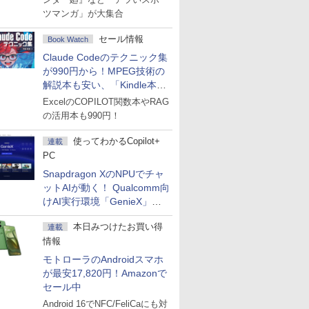
ツマンガ」が大集合
セール情報
Book Watch
Claude Codeのテクニック集
が990円から！MPEG技術の
解説本も安い、「Kindle本サ
マーセール」第2弾開始！
ExcelのCOPILOT関数本やRAG
の活用本も990円！
使ってわかるCopilot+
連載
PC
Snapdragon XのNPUでチャ
ットAIが動く！ Qualcomm向
けAI実行環境「GenieX」を
試してみた
本日みつけたお買い得
連載
情報
モトローラのAndroidスマホ
が最安17,820円！Amazonで
セール中
Android 16でNFC/FeliCaにも対