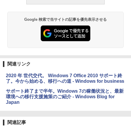
ラインコード版
週間持続バッテリー、広告なし、ブラッ
ク
￥3,200
￥-
ClaudeCode いちばんやさしい 教科書:
Google 検索で当サイトの記事を優先表示させる
非エンジニア 初心者 素人 でも安心 使い
方 マニュアル AI副業にもコンテンツ作成
Robloxギフトカード - 1000 Robux 【限
にもKindle出版にも！ 非エンジニアのた
定バーチャルアイテムを含む】 【オンラ
Amazon Kindle Colorsoft | 16GBストレ
めのAIコーディング入門シリーズ
インゲームコード】 ロブロックス |オン
ージ、防水、7インチカラーディスプレ
ラインコード版
イ、色調調節ライト、最大8週間持続バッ
￥99
テリー、広告無し、ブラック (2025年発
売)
￥1,600
関連リンク
￥31,980
AIイラスト表現辞典: 思い通りの絵を引き
出す プロンプトの言葉 AI画像生成シリー
Microsoft Office Home & Business 202
2020 年 世代交代。 Windows 7 Office 2010 サポート終
ズ (はぴーイラストLabo)
4(最新 永続版)|オンラインコード版|Wind
了。今から始める、移行への道 - Windows for business
ows11、10/mac対応|PC2台
New Amazon Kindle Scribe Colorsoft |
￥480
11インチカラーディスプレイ、64GBスト
サポート終了まで半年。Windows 7の稼働状況と、最新
レージ、ノート機能搭載、明るさ自動調
￥39,582
環境への移行支援施策のご紹介 - Windows Blog for
整、色調調節ライト、プレミアムペン付
き、グラファイト
Japan
FM TOWNS ハイパー・カタログ: 本体ハ
ードウェア・市販ソフトウェアのパーフ
Windows版 | Minecraft (マインクラフ
￥115,980
ェクトリストと最新エミュレータ紹介
ト): Java & Bedrock Edition | オンライ
ンコード版
関連記事
￥1,600
XTEINK X3 電子書籍リーダー 3.7インチ
￥3,600