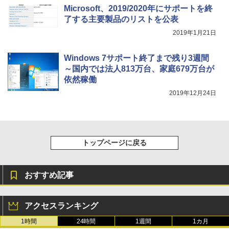
E-Ink搭載 58g軽量 カードサイズ 16GB内
Microsoft、2019/2020年にサポートを終
蔵 SD対応 ミストレグレー
了する主要製品のリストを公表
￥12,900
2019年1月21日
Windows 7サポート終了まで残り3週間
～国内では法人813万台、家庭679万台が
依然稼働
2019年12月24日
トップページに戻る
おすすめ記事
アクセスランキング
1時間
24時間
1週間
1カ月