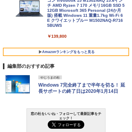
コン Vivobook 15 M1502NAQ 15.6イン
チ AMD Ryzen 7 170 メモリ16GB SSD 5
12GB Microsoft 365 Personal (24か月
版) 搭載 Windows 11 重量1.7kg Wi-Fi 6
E クワイエットブルー M1502NAQ-R716
5BUWS
￥139,800
Amazonランキングをもっと見る
編集部のおすすめ記事
Robloxギフトカード - 800 Robux 【限
生成AIパスポート公式テキスト 第４版
Kindle Paperwhite シグニチャーエディ
やじうまの杜
定バーチャルアイテムを含む】 【オンラ
ション (32GB) 7インチディスプレイ、明
Windows 7完全終了まで半年を切る！ 延
インゲームコード】 ロブロックス | オン
るさ自動調整、色調調節ライト、12週間
￥1,766
長サポートの終了日は2020年1月14日
ラインコード版
持続バッテリー、広告なし、メタリック
ブラック
￥1,300
￥-
1冊ですべて身につくHTML & CSSとWe
窓の杜をいいね・フォローして最新記事をチ
bデザイン入門講座［第2版］
ェック！
Robloxギフトカード - 2,000 Robux 【限
定バーチャルアイテムを含む】 【オンラ
Amazon Kindle Paperwhite (16GB) 7イ
インゲームコード】 ロブロックス | オン
ンチディスプレイ、色調調節ライト、12
￥1,292