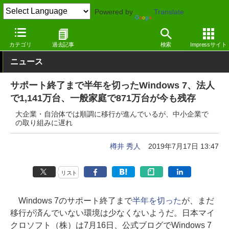
Powered by
Translate
窓の杜
システム・ファイル
システム
Windows
カテゴリ
過去記事
検索
Impressサイト
ニュース
サポート終了まで半年を切ったWindows 7、法人
で1,141万台、一般家庭で871万台が今も残存
大企業・自治体では順調に移行が進んでいるが、中小企業で
の取り組みに遅れ
樽井 秀人
2019年7月17日 13:47
リスト
Windows 7のサポート終了まで
半年を切った
が、まだ
移行が済んでいない環境は少なくないようだ。日本マイ
クロソフト（株）は7月16日、公式ブログでWindows 7