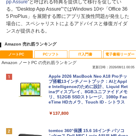
pp Assure
”と呼ばれる特典を提供して移行を促してい
る。“Desktop App Assure”ではWindows 10や「Office 36
5 ProPlus」を展開する際にアプリ互換性問題が発生した
場合に、スペシャリストによるアドバイスと修復ガイダ
ンスが提供される。
Amazon 売れ筋ランキング
ノートPC
PCソフト
IT入門書
電子書籍リーダー
Amazon ノートPC の売れ筋ランキング
更新日時：2026/08/11 00:05
Apple 2026 MacBook Neo A18 Proチッ
プ搭載13インチノートブック：AIとAppl
e Intelligenceのために設計、Liquid Ret
inaディスプレイ、8GBユニファイドメモ
リ、512GB SSDストレージ、1080p Fac
eTime HDカメラ、Touch ID - シトラス
￥137,800
tomtoc 360°保護 15.6 16インチ パソコ
ンケース Dell NEC Lavie ASUS HP dyna