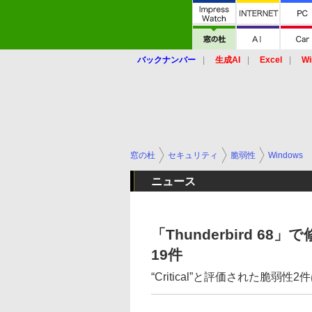
バックナンバー
生成AI
Excel
Wi
窓の杜
セキュリティ
脆弱性
Windows
ニュース
「Thunderbird 
19件
“Critical”と評価された脆