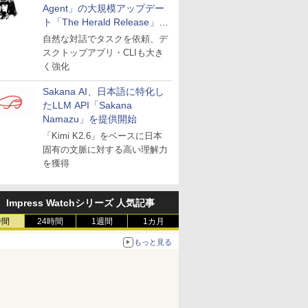
Agent」の大規模アップデー
ト「The Herald Release」が
公開
自然な対話でタスクを依頼、デ
スクトップアプリ・CLIも大き
く強化
Sakana AI、日本語に特化し
たLLM API「Sakana
Namazu」を提供開始
「Kimi K2.6」をベースに日本
固有の文脈に対する高い理解力
を獲得
Impress Watchシリーズ 人気記事
時間
24時間
1週間
1カ月
もっと見る