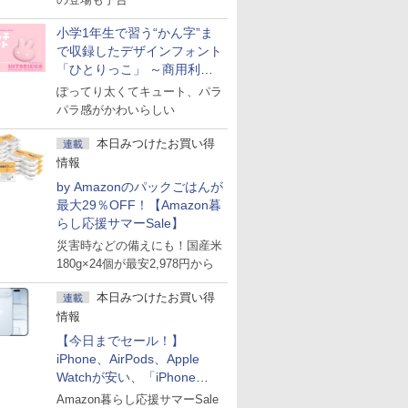
小学1年生で習う“かん字”ま
で収録したデザインフォント
「ひとりっこ」 ～商用利用
OK
ぽってり太くてキュート、パラ
パラ感がかわいらしい
本日みつけたお買い得
連載
情報
by Amazonのパックごはんが
最大29％OFF！【Amazon暮
らし応援サマーSale】
災害時などの備えにも！国産米
180g×24個が最安2,978円から
本日みつけたお買い得
連載
情報
【今日までセール！】
iPhone、AirPods、Apple
Watchが安い、「iPhone
Air」256GB版が139,800円な
Amazon暮らし応援サマーSale