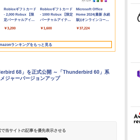
Apple 2026
Robloxギフトカード
【Amazon.co.jp限
Robloxギフトカード
FMV ノートパソコン
Microsoft Office
コ
MacBook Air M5チ
- 2,000 Robux 【限
定】 HP ノートパソ
- 1000 Robux 【限定
WE1-K3 (MS 365
Home 2024(最新 永続
ップ搭載13インチノ
定バーチャルアイテ
コン 15-fd 15.6イン
バーチャルアイテム
Personal/Copilotキー
版)|オンラインコード
ートブック：AIと
ムを含む】 【オンラ
チ 16GBメモリ
を含む】 【オンライ
搭載/Win 11/15.6
版|Windows11、
￥314,800
￥3,200
￥129,800
￥1,600
￥119,800
￥37,224
Apple Intelligence、
インゲームコード】
512GB SSD インテ
ンゲームコード】 ロ
型/Core i5/16GB/SSD
10/mac対応|PC2台
13.6インチLiquid
ロブロックス | オン
ル Core 5
ブロックス |オンライ
512GB/ホワイト)
Retinaディスプレ
ラインコード版
ンコード版
FMVWK3E15W_AZ
mazonランキングをもっと見る
イ、24GBユニファイ
ドメモリ、1TB SSD
ストレージ、12MPセ
ンターフレームカメ
ラ、日本語キーボー
erbird 68」を正式公開 ～「Thunderbird 60」系
ド、Touch ID - ミッ
メジャーバージョンアップ
ドナイト
ClaudeCode いちば
Kindle Paperwhite
FM TOWNS ハイパ
Amazon Kindle
1冊ですべて身につく
New Amazon Kindle
んやさしい 教科書:
シグニチャーエディ
ー・カタログ: 本体
Colorsoft | 16GBス
HTML & CSSとWebデ
Scribe Colorsoft | 11
非エンジニア 初心者
ション (32GB) 7イン
ハードウェア・市販
トレージ、防水、7イ
ザイン入門講座［第2
インチカラーディスプ
持
素人 でも安心 使い方
チディスプレイ、明
ソフトウェアのパー
ンチカラーディスプ
版］
レイ、64GBストレー
￥99
￥32,980
￥1,600
￥39,980
￥2,326
￥115,980
 検索で当サイトの記事を優先表示させる
ン
マニュアル AI副業に
るさ自動調整、色調
フェクトリストと最
レイ、色調調節ライ
ジ、ノート機能搭載、
もコンテンツ作成に
調節ライト、12週間
新エミュレータ紹介
ト、最大8週間持続バ
明るさ自動調整、色調