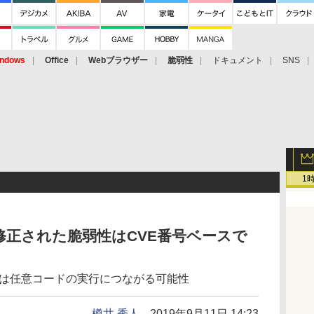
ndows
Office
Webブラウザー
脆弱性
ドキュメント
SNS
1
68」で修正された脆弱性はCVE番号ベースで
弱性2件は任意コードの実行につながる可能性
樽井 秀人
2019年9月11日 14:23