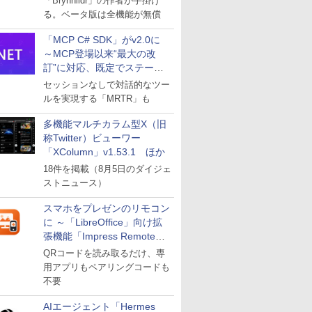
「Brynhildr」の作者が手掛け
る。ベータ版は全機能が無償
「MCP C# SDK」がv2.0に
～MCP登場以来“最大の改
訂”に対応、既定でステート
レスへ
セッションなしで対話的なツー
ルを実現する「MRTR」も
多機能マルチカラム型X（旧
称Twitter）ビューワー
「XColumn」v1.53.1 ほか
18件を掲載（8月5日のダイジェ
ストニュース）
スマホをプレゼンのリモコン
に ～「LibreOffice」向け拡
張機能「Impress Remote」
が公開
QRコードを読み取るだけ、専
用アプリもペアリングコードも
不要
AIエージェント「Hermes