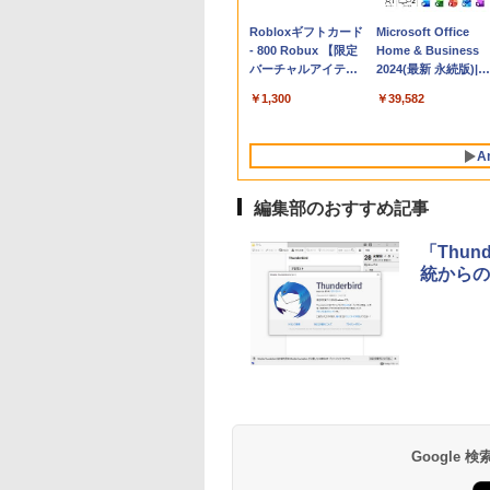
Apple 2026
Robloxギフトカード
tomtoc 360°保護
Microsoft Office
MacBook Neo A18
- 800 Robux 【限定
15.6 16インチ パソ
Home & Business
Proチップ搭載13イ
バーチャルアイテム
ンケース Dell NEC
2024(最新 永続版)|オ
ンチノートブック：
を含む】 【オンライ
Lavie ASUS HP
ンラインコード
￥137,800
￥1,300
￥2,952
￥39,582
AIとApple
ンゲームコード】 ロ
dynabook Lenovo
版|Windows11、
Intelligenceのために
ブロックス | オンラ
対応
10/mac対応|PC2台
設計、Liquid Retina
インコード版
A
ディスプレイ、8GB
ユニファイドメモ
リ、512GB SSDスト
編集部のおすすめ記事
レージ、1080p
FaceTime HDカメ
「Thund
ラ、Touch ID - イン
統からの
ディゴ
生成AIパスポート公
Amazon Kindle
AIイラスト表現辞典:
Amazon Kindle - 目
式テキスト 第４版
Paperwhite (16GB)
思い通りの絵を引き
に優しい、かさばら
7インチディスプレ
出す プロンプトの言
ない、大きな画面で
￥1,766
イ、色調調節ライ
葉 AI画像生成シリー
読みやすい、6週間
￥27,980
￥480
￥19,980
Google
ト、12週間持続バッ
ズ (はぴーイラスト
続バッテリー、6イ
テリー、広告なし、
Labo)
チディスプレイ電子