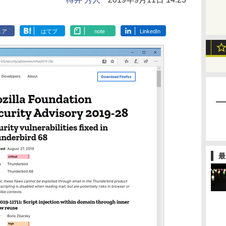
ェア
はてブ
note
LinkedIn
最