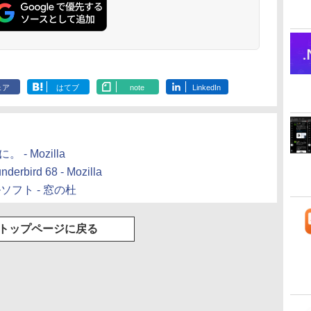
もKindle出版にも！
持続バッテリー、広
ッテリー、広告無
調節ライト、プレミア
な
非エンジニアのため
告なし、メタリック
し、ブラック (2025
ムペン付き、グラファ
のAIコーディング入
ブラック
年発売)
イト
門シリーズ
ェア
はてブ
note
LinkedIn
 - Mozilla
underbird 68 - Mozilla
ルソフト - 窓の杜
トップページに戻る