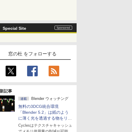
Special Site
窓の杜 をフォローする
新記事
Blender ウォッチング
連載
無料の3DCG統合環境
「Blender 5.2」は紙のよう
に薄く光を透過する物をリア
ルに表現
Cyclesはテクスチャキャッシュ
でメモリ使用量の削減が可能