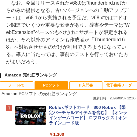
なお、今回リリースされたv68.0は“thunderbird.net”か
らのみの提供となる。古いバージョンへの自動アップデ
ートは、v68.1から実施される予定だ。v68.xではアドオ
ン関連でいくつか重要な変更があり、辞書やテーマは“W
ebExtension”ベースのものだけにサポートが限定される
ほか、それ以外のアドオンも作成者が「Thunderbird 6
8」へ対応させたものだけが利用できるようになってい
る。導入に当たっては、事前のテストを行っておいた方
がよいだろう。
Amazon 売れ筋ランキング
ノートPC
PCソフト
IT入門書
電子書籍リーダー
Amazon PCソフト の売れ筋ランキング
更新日時：2026/08/07 12:05
Apple 2026 MacBook Neo A18 Proチッ
Robloxギフトカード - 800 Robux 【限
プ搭載13インチノートブック：AIとAppl
定バーチャルアイテムを含む】 【オンラ
e Intelligence、Liquid Retinaディスプ
インゲームコード】 ロブロックス | オン
レイ、8GBメモリ、512GB SSD、1080p
ラインコード版
FaceTime HDカメラ、Touch ID - インデ
ィゴ + 3年延長 AppleCare+ for 13インチ
￥1,300