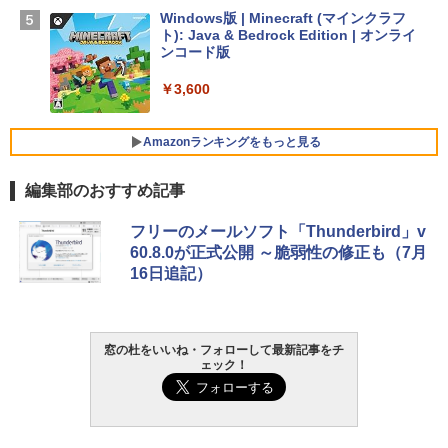
SSD インテル Core 5
Windows版 | Minecraft (マインクラフ
ト): Java & Bedrock Edition | オンライ
￥129,800
ンコード版
￥3,600
FMV ノートパソコン WE1-K3 (MS 365 P
ersonal/Copilotキー搭載/Win 11/15.6型/
Core i5/16GB/SSD 512GB/ホワイト) FM
Amazonランキングをもっと見る
VWK3E15W_AZ
編集部のおすすめ記事
￥139,880
生成AIパスポート公式テキスト 第４版
Amazon Kindle Paperwhite (16GB) 7イ
フリーのメールソフト「Thunderbird」v
ンチディスプレイ、色調調節ライト、12
60.8.0が正式公開 ～脆弱性の修正も（7月
週間持続バッテリー、広告なし、ブラッ
￥1,766
16日追記）
ク
￥22,980
AIイラスト表現辞典: 思い通りの絵を引き
窓の杜をいいね・フォローして最新記事をチ
ェック！
出す プロンプトの言葉 AI画像生成シリー
Amazon Kindle - 目に優しい、かさばら
ズ (はぴーイラストLabo)
ない、大きな画面で読みやすい、6週間持
続バッテリー、6インチディスプレイ電子
書籍リーダー、ブラック、16GB、広告な
￥480
し