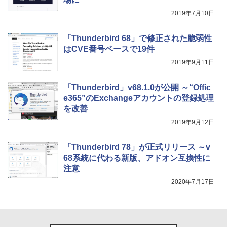
整、色調調節ライト、プレミアムペン付
2019年7月10日
き、グラファイト
￥115,980
「Thunderbird 68」で修正された脆弱性
はCVE番号ベースで19件
2019年9月11日
「Thunderbird」v68.1.0が公開 ～“Offic
e365”のExchangeアカウントの登録処理
を改善
2019年9月12日
「Thunderbird 78」が正式リリース ～v
68系統に代わる新版、アドオン互換性に
注意
2020年7月17日