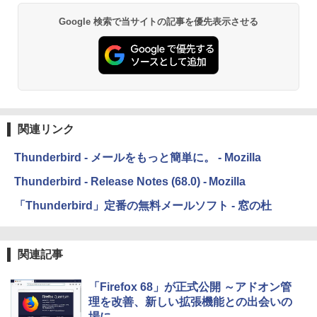
￥16,980
ClaudeCode いちばんやさしい 教科書:
Google 検索で当サイトの記事を優先表示させる
非エンジニア 初心者 素人 でも安心 使い
方 マニュアル AI副業にもコンテンツ作成
にもKindle出版にも！ 非エンジニアのた
Kindle Paperwhite シグニチャーエディ
めのAIコーディング入門シリーズ
ション (32GB) 7インチディスプレイ、明
るさ自動調整、色調調節ライト、12週間
持続バッテリー、広告なし、メタリック
￥99
ブラック
関連リンク
￥27,980
1冊ですべて身につくHTML & CSSとWe
bデザイン入門講座［第2版］
Thunderbird - メールをもっと簡単に。 - Mozilla
Amazon Kindle Colorsoft | 16GBストレ
￥2,326
Thunderbird - Release Notes (68.0) - Mozilla
ージ、防水、7インチカラーディスプレ
イ、色調調節ライト、最大8週間持続バッ
「Thunderbird」定番の無料メールソフト - 窓の杜
テリー、広告無し、ブラック (2025年発
売)
FM TOWNS ハイパー・カタログ: 本体ハ
ードウェア・市販ソフトウェアのパーフ
￥31,980
ェクトリストと最新エミュレータ紹介
関連記事
￥1,600
「Firefox 68」が正式公開 ～アドオン管
New Amazon Kindle Scribe Colorsoft |
11インチカラーディスプレイ、64GBスト
理を改善、新しい拡張機能との出会いの
レージ、ノート機能搭載、明るさ自動調
場に