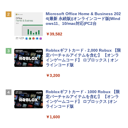
MacBook Neo(A18 Pro)|ダウンロード版
￥162,598
Microsoft Office Home & Business 202
4(最新 永続版)|オンラインコード版|Wind
ows11、10/mac対応|PC2台
tomtoc 360°保護 15.6 16インチ パソコ
ンケース Dell NEC Lavie ASUS HP dyna
￥39,582
book Lenovo対応
￥2,952
Robloxギフトカード - 2,000 Robux 【限
定バーチャルアイテムを含む】 【オンラ
インゲームコード】 ロブロックス | オン
Apple 2026 MacBook Air M5チップ搭載
ラインコード版
13インチノートブック：AIとApple Intell
igence、13.6インチLiquid Retinaディ
￥3,200
スプレイ、24GBユニファイドメモリ、1
TB SSDストレージ、12MPセンターフレ
ームカメラ、日本語キーボード、Touch I
Robloxギフトカード - 1000 Robux 【限
D - ミッドナイト
定バーチャルアイテムを含む】 【オンラ
インゲームコード】 ロブロックス |オン
￥298,901
ラインコード版
￥1,600
【Amazon.co.jp限定】 HP ノートパソコ
ン 15-fd 15.6インチ 16GBメモリ 512GB