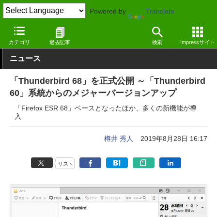
Powered by
Translate
窓の杜
インターネット
メール
Windows
カテゴリ
過去記事
検索
Impressサイト
ニュース
「Thunderbird 68」を正式公開 ～「Thunderbird
60」系統からのメジャーバージョンアップ
「Firefox ESR 68」ベースとなったほか、多くの新機能が導
入
樽井 秀人
2019年8月28日 16:17
リスト