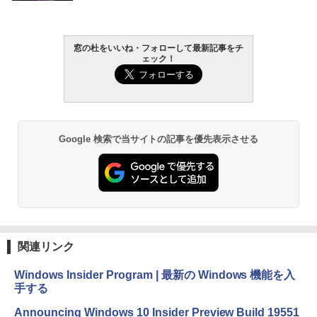
￥27,980
AIイラスト表現辞典: 思い通りの絵を引き
窓の杜をいいね・フォローして最新記事をチ
ェック！
出す プロンプトの言葉 AI画像生成シリー
Amazon Kindle - 目に優しい、かさばら
ズ (はぴーイラストLabo)
ない、大きな画面で読みやすい、6週間持
続バッテリー、6インチディスプレイ電子
書籍リーダー、ブラック、16GB、広告な
￥480
し
￥19,980
ClaudeCode いちばんやさしい 教科書:
Google 検索で当サイトの記事を優先表示させる
非エンジニア 初心者 素人 でも安心 使い
方 マニュアル AI副業にもコンテンツ作成
にもKindle出版にも！ 非エンジニアのた
Kindle Paperwhite シグニチャーエディ
めのAIコーディング入門シリーズ
ション (32GB) 7インチディスプレイ、明
るさ自動調整、色調調節ライト、12週間
持続バッテリー、広告なし、メタリック
￥99
ブラック
関連リンク
￥32,980
FM TOWNS ハイパー・カタログ: 本体ハ
ードウェア・市販ソフトウェアのパーフ
Windows Insider Program | 最新の Windows 機能を入
ェクトリストと最新エミュレータ紹介
手する
Amazon Kindle Colorsoft | 16GBストレ
ージ、防水、7インチカラーディスプレ
￥1,600
Announcing Windows 10 Insider Preview Build 19551
イ、色調調節ライト、最大8週間持続バッ