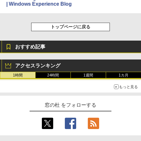
| Windows Experience Blog
テリー、広告無し、ブラック (2025年発
売)
1冊ですべて身につくHTML & CSSとWe
bデザイン入門講座［第2版］
￥39,980
トップページに戻る
￥2,326
New Amazon Kindle Scribe Colorsoft |
11インチカラーディスプレイ、64GBスト
おすすめ記事
レージ、ノート機能搭載、明るさ自動調
整、色調調節ライト、プレミアムペン付
き、グラファイト
アクセスランキング
￥115,980
1時間
24時間
1週間
1カ月
もっと見る
窓の杜 をフォローする