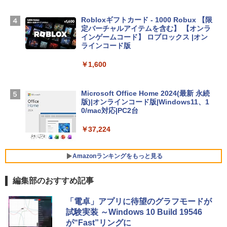
TB SSDストレージ、12MPセンターフレ
ームカメラ、日本語キーボード、Touch I
Robloxギフトカード - 1000 Robux 【限
D - ミッドナイト
定バーチャルアイテムを含む】 【オンラ
インゲームコード】 ロブロックス |オン
￥314,800
ラインコード版
￥1,600
【Amazon.co.jp限定】 HP ノートパソコ
ン 15-fd 15.6インチ 16GBメモリ 512GB
SSD インテル Core 5
Microsoft Office Home 2024(最新 永続
版)|オンラインコード版|Windows11、1
￥129,800
0/mac対応|PC2台
￥37,224
FMV ノートパソコン WE1-K3 (MS 365 P
ersonal/Copilotキー搭載/Win 11/15.6型/
Core i5/16GB/SSD 512GB/ホワイト) FM
Amazonランキングをもっと見る
VWK3E15W_AZ
編集部のおすすめ記事
￥119,800
生成AIパスポート公式テキスト 第４版
Amazon Kindle Paperwhite (16GB) 7イ
「電卓」アプリに待望のグラフモードが
ンチディスプレイ、色調調節ライト、12
試験実装 ～Windows 10 Build 19546
週間持続バッテリー、広告なし、ブラッ
￥1,766
が“Fast”リングに
ク