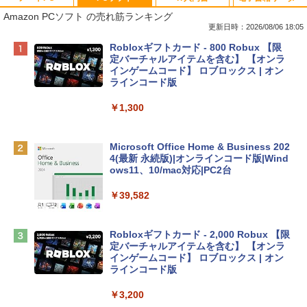
Amazon PCソフト の売れ筋ランキング
更新日時：2026/08/06 18:05
Apple 2026 MacBook Neo A18 Proチッ
Robloxギフトカード - 800 Robux 【限
プ搭載13インチノートブック：AIとAppl
定バーチャルアイテムを含む】 【オンラ
e Intelligenceのために設計、Liquid Ret
インゲームコード】 ロブロックス | オン
inaディスプレイ、8GBユニファイドメモ
ラインコード版
リ、512GB SSDストレージ、1080p Fac
eTime HDカメラ、Touch ID - インディ
￥1,300
ゴ
￥137,800
Microsoft Office Home & Business 202
4(最新 永続版)|オンラインコード版|Wind
ows11、10/mac対応|PC2台
tomtoc 360°保護 15.6 16インチ パソコ
ンケース Dell NEC Lavie ASUS HP dyna
￥39,582
book Lenovo対応
￥2,952
Robloxギフトカード - 2,000 Robux 【限
定バーチャルアイテムを含む】 【オンラ
インゲームコード】 ロブロックス | オン
Apple 2026 MacBook Air M5チップ搭載
ラインコード版
13インチノートブック：AIとApple Intell
igence、13.6インチLiquid Retinaディ
￥3,200
スプレイ、24GBユニファイドメモリ、1