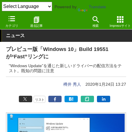
Powered by
Translate
窓の杜
システム・ファイル
システム
Windows
カテゴリ
過去記事
検索
Impressサイト
ニュース
プレビュー版「Windows 10」Build 19551
が“Fast”リングに
“Windows Update”を通じた新しいドライバーの配信方法をテ
スト。既知の問題に注意
樽井 秀人
2020年1月24日 13:27
リスト