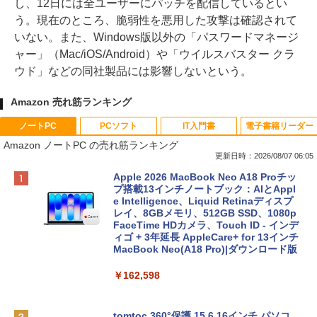
し、12日には全ユーザーにパッチを配信しているとい
う。現在のところ、脆弱性を悪用した攻撃は確認されて
いない。また、Windows版以外の「パスワードマネージ
ャー」（Mac/iOS/Android）や「ウイルスバスター クラ
ウド」などの同社製品には影響しないという。
Amazon 売れ筋ランキング
ノートPC
PCソフト
IT入門書
電子書籍リーダー
Amazon ノートPC の売れ筋ランキング
更新日時：2026/08/07 06:05
Apple 2026 MacBook Neo A18 Proチッ
プ搭載13インチノートブック：AIとAppl
e Intelligence、Liquid Retinaディスプ
レイ、8GBメモリ、512GB SSD、1080p
FaceTime HDカメラ、Touch ID - インデ
ィゴ + 3年延長 AppleCare+ for 13インチ
MacBook Neo(A18 Pro)|ダウンロード版
￥162,598
tomtoc 360°保護 15.6 16インチ パソコ