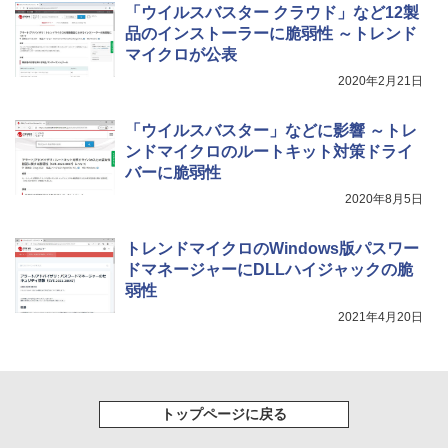
レージ、ノート機能搭載、明るさ自動調
「ウイルスバスター クラウド」など12製
整、色調調節ライト、プレミアムペン付
品のインストーラーに脆弱性 ～トレンド
き、グラファイト
マイクロが公表
￥115,980
2020年2月21日
「ウイルスバスター」などに影響 ～トレ
ンドマイクロのルートキット対策ドライ
バーに脆弱性
2020年8月5日
トレンドマイクロのWindows版パスワー
ドマネージャーにDLLハイジャックの脆
弱性
2021年4月20日
トップページに戻る