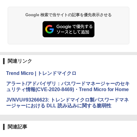
し
￥39,582
￥19,980
ClaudeCode いちばんやさしい 教科書:
Google 検索で当サイトの記事を優先表示させる
非エンジニア 初心者 素人 でも安心 使い
Robloxギフトカード - 2,000 Robux 【限
方 マニュアル AI副業にもコンテンツ作成
定バーチャルアイテムを含む】 【オンラ
にもKindle出版にも！ 非エンジニアのた
インゲームコード】 ロブロックス | オン
Kindle Paperwhite シグニチャーエディ
めのAIコーディング入門シリーズ
ラインコード版
ション (32GB) 7インチディスプレイ、明
るさ自動調整、色調調節ライト、12週間
持続バッテリー、広告なし、メタリック
￥99
￥3,200
ブラック
関連リンク
￥32,980
1冊ですべて身につくHTML & CSSとWe
Robloxギフトカード - 1000 Robux 【限
bデザイン入門講座［第2版］
定バーチャルアイテムを含む】 【オンラ
Trend Micro | トレンドマイクロ
インゲームコード】 ロブロックス |オン
ラインコード版
Amazon Kindle Colorsoft | 16GBストレ
￥2,326
アラート/アドバイザリ：パスワードマネージャーのセキ
ージ、防水、7インチカラーディスプレ
ュリティ情報(CVE-2020-8469)・Trend Micro for Home
イ、色調調節ライト、最大8週間持続バッ
￥1,600
テリー、広告無し、ブラック (2025年発
JVNVU#93266623: トレンドマイクロ製パスワードマネ
売)
FM TOWNS ハイパー・カタログ: 本体ハ
ージャーにおける DLL 読み込みに関する脆弱性
ードウェア・市販ソフトウェアのパーフ
Windows版 | Minecraft (マインクラフ
￥39,980
ェクトリストと最新エミュレータ紹介
ト): Java & Bedrock Edition | オンライ
ンコード版
￥1,600
関連記事
New Amazon Kindle Scribe Colorsoft |
￥3,600
11インチカラーディスプレイ、64GBスト