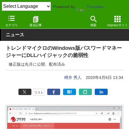
Powered by
Translate
窓の杜
セキュリティ
脆弱性
Windows
カテゴリ
過去記事
検索
Impressサイト
ニュース
トレンドマイクロのWindows版パスワードマネー
ジャーにDLLハイジャックの脆弱性
修正版は先月に公開、配布済み
樽井 秀人
2020年4月6日 13:34
リスト