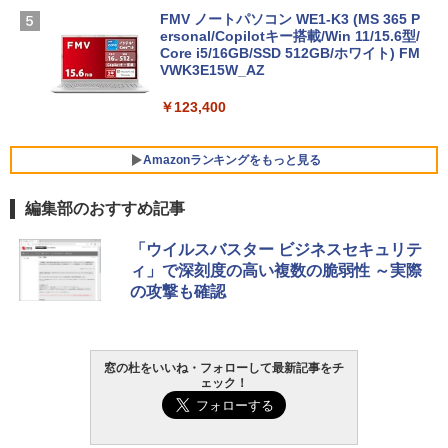
FMV ノートパソコン WE1-K3 (MS 365 P
ersonal/Copilotキー搭載/Win 11/15.6型/
Core i5/16GB/SSD 512GB/ホワイト) FM
VWK3E15W_AZ
￥123,400
Amazonランキングをもっと見る
編集部のおすすめ記事
Robloxギフトカード - 800 Robux 【限
生成AIパスポート公式テキスト 第４版
Amazon Kindle Paperwhite (16GB) 7イ
「ウイルスバスター ビジネスセキュリテ
定バーチャルアイテムを含む】 【オンラ
ンチディスプレイ、色調調節ライト、12
ィ」で深刻度の高い複数の脆弱性 ～実際
インゲームコード】 ロブロックス | オン
週間持続バッテリー、広告なし、ブラッ
￥1,766
の攻撃も確認
ラインコード版
ク
￥1,300
￥27,980
AIイラスト表現辞典: 思い通りの絵を引き
窓の杜をいいね・フォローして最新記事をチ
ェック！
出す プロンプトの言葉 AI画像生成シリー
Microsoft Office Home & Business 202
Amazon Kindle - 目に優しい、かさばら
ズ (はぴーイラストLabo)
4(最新 永続版)|オンラインコード版|Wind
ない、大きな画面で読みやすい、6週間持
ows11、10/mac対応|PC2台
続バッテリー、6インチディスプレイ電子
書籍リーダー、ブラック、16GB、広告な
￥480