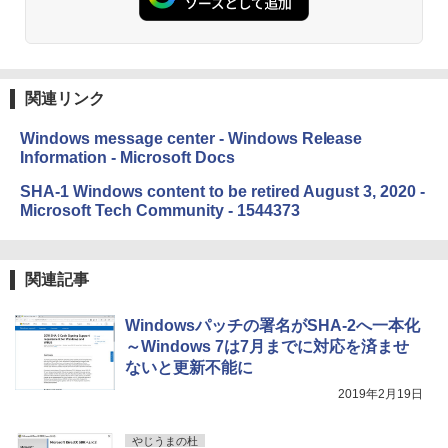
Amazon Kindle Paperwhite (16GB) 7イ
ンチディスプレイ、色調調節ライト、12
週間持続バッテリー、広告なし、ブラッ
ク
関連リンク
￥22,980
Windows message center - Windows Release
Information - Microsoft Docs
Amazon Kindle Colorsoft | 16GBストレ
ージ、防水、7インチカラーディスプレ
SHA-1 Windows content to be retired August 3, 2020 -
イ、色調調節ライト、最大8週間持続バッ
Microsoft Tech Community - 1544373
テリー、広告無し、ブラック (2025年発
売)
￥31,980
関連記事
Windowsパッチの署名がSHA-2へ一本化
New Amazon Kindle Scribe Colorsoft |
～Windows 7は7月までに対応を済ませ
11インチカラーディスプレイ、64GBスト
レージ、ノート機能搭載、明るさ自動調
ないと更新不能に
整、色調調節ライト、プレミアムペン付
2019年2月19日
き、グラファイト
￥115,980
やじうまの杜