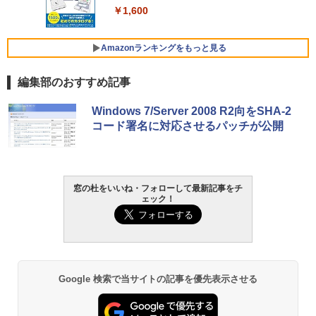
￥1,600
FMV ノートパソコン WE1-K3 (MS 365 P
￥3,600
ersonal/Copilotキー搭載/Win 11/15.6型/
Core i5/16GB/SSD 512GB/ホワイト) FM
Amazonランキングをもっと見る
VWK3E15W_AZ
編集部のおすすめ記事
￥139,880
Amazon Kindle - 目に優しい、かさばら
Windows 7/Server 2008 R2向をSHA-2
ない、大きな画面で読みやすい、6週間持
コード署名に対応させるパッチが公開
続バッテリー、6インチディスプレイ電子
書籍リーダー、マッチャ、16GB、広告な
し
￥16,980
窓の杜をいいね・フォローして最新記事をチ
ェック！
Kindle Paperwhite シグニチャーエディ
ション (32GB) 7インチディスプレイ、明
るさ自動調整、色調調節ライト、12週間
持続バッテリー、広告なし、メタリック
ブラック
Google 検索で当サイトの記事を優先表示させる
￥27,980