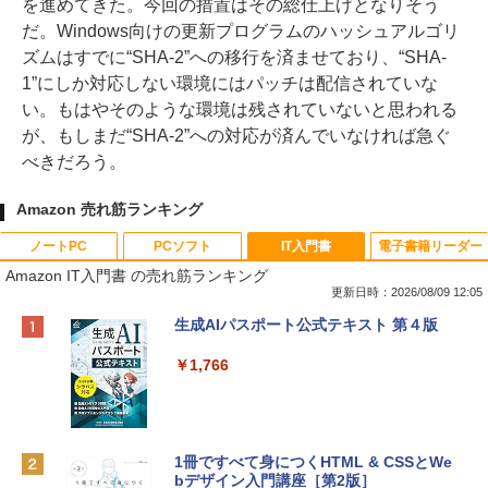
を進めてきた。今回の措置はその総仕上げとなりそう
だ。Windows向けの更新プログラムのハッシュアルゴリ
ズムはすでに“SHA-2”への移行を済ませており、“SHA-
1”にしか対応しない環境にはパッチは配信されていな
い。もはやそのような環境は残されていないと思われる
が、もしまだ“SHA-2”への対応が済んでいなければ急ぐ
べきだろう。
Amazon 売れ筋ランキング
ノートPC
PCソフト
IT入門書
電子書籍リーダー
Amazon IT入門書 の売れ筋ランキング
更新日時：2026/08/09 12:05
Apple 2026 MacBook Neo A18 Proチッ
Robloxギフトカード - 800 Robux 【限
生成AIパスポート公式テキスト 第４版
プ搭載13インチノートブック：AIとAppl
定バーチャルアイテムを含む】 【オンラ
e Intelligenceのために設計、Liquid Ret
インゲームコード】 ロブロックス | オン
￥1,766
inaディスプレイ、8GBユニファイドメモ
ラインコード版
リ、256GB SSDストレージ、1080p Fac
eTime HDカメラ - インディゴ
￥1,300
￥119,800
1冊ですべて身につくHTML & CSSとWe
bデザイン入門講座［第2版］
Robloxギフトカード - 1000 Robux 【限