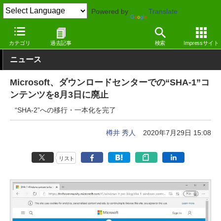
Powered by
Translate
窓の杜
セキュリティ
セキュリティ
Windows
カテゴリ
過去記事
検索
Impressサイト
ニュース
Microsoft、ダウンロードセンターでの“SHA-1”コ
ンテンツを8月3日に廃止
“SHA-2”への移行・一本化を完了
樽井 秀人
2020年7月29日 15:08
リスト