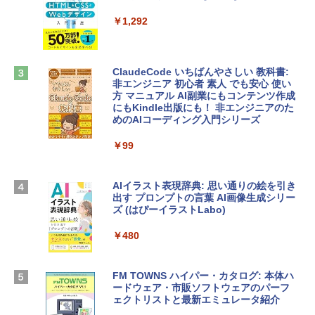
定バーチャルアイテムを含む】 【オンラ
tomtoc 360°保護 15.6 16インチ パソコ
インゲームコード】 ロブロックス |オン
￥1,292
ンケース Dell NEC Lavie ASUS HP dyna
ラインコード版
book Lenovo対応
￥1,600
￥2,952
ClaudeCode いちばんやさしい 教科書:
非エンジニア 初心者 素人 でも安心 使い
方 マニュアル AI副業にもコンテンツ作成
Robloxギフトカード - 2,000 Robux 【限
にもKindle出版にも！ 非エンジニアのた
Apple 2026 MacBook Air M5チップ搭載
定バーチャルアイテムを含む】 【オンラ
めのAIコーディング入門シリーズ
13インチノートブック：AIとApple Intell
インゲームコード】 ロブロックス | オン
igence、13.6インチLiquid Retinaディ
ラインコード版
￥99
スプレイ、16GBユニファイドメモリ、1
TB SSDストレージ、12MPセンターフレ
￥3,200
ームカメラ、日本語キーボード、Touch I
D - ミッドナイト
AIイラスト表現辞典: 思い通りの絵を引き
出す プロンプトの言葉 AI画像生成シリー
Microsoft Office Home & Business 202
￥278,800
ズ (はぴーイラストLabo)
4(最新 永続版)|オンラインコード版|Wind
ows11、10/mac対応|PC2台
￥480
【Amazon.co.jp限定】 HP ノートパソコ
￥39,582
ン 15-fd 15.6インチ 16GBメモリ 512GB
SSD インテル Core 5
FM TOWNS ハイパー・カタログ: 本体ハ
ードウェア・市販ソフトウェアのパーフ
Windows版 | Minecraft (マインクラフ
￥129,800
ェクトリストと最新エミュレータ紹介
ト): Java & Bedrock Edition | オンライ
ンコード版