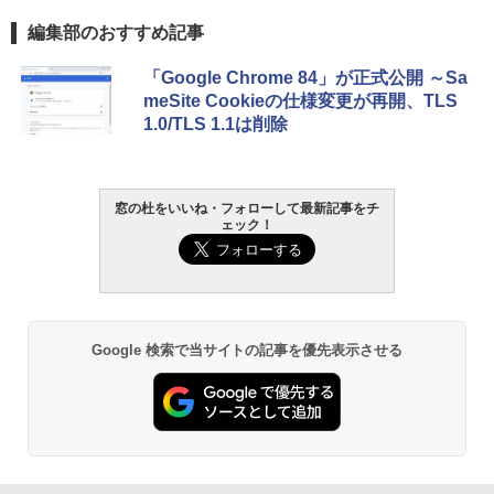
編集部のおすすめ記事
￥139,880
生成AIパスポート公式テキスト 第４版
Amazon Kindle Paperwhite (16GB) 7イ
「Google Chrome 84」が正式公開 ～Sa
ンチディスプレイ、色調調節ライト、12
meSite Cookieの仕様変更が再開、TLS
週間持続バッテリー、広告なし、ブラッ
￥1,766
1.0/TLS 1.1は削除
ク
￥22,980
AIイラスト表現辞典: 思い通りの絵を引き
窓の杜をいいね・フォローして最新記事をチ
ェック！
出す プロンプトの言葉 AI画像生成シリー
Amazon Kindle - 目に優しい、かさばら
ズ (はぴーイラストLabo)
ない、大きな画面で読みやすい、6週間持
続バッテリー、6インチディスプレイ電子
書籍リーダー、ブラック、16GB、広告な
￥480
し
￥16,980
ClaudeCode いちばんやさしい 教科書:
Google 検索で当サイトの記事を優先表示させる
非エンジニア 初心者 素人 でも安心 使い
方 マニュアル AI副業にもコンテンツ作成
にもKindle出版にも！ 非エンジニアのた
Kindle Paperwhite シグニチャーエディ
めのAIコーディング入門シリーズ
ション (32GB) 7インチディスプレイ、明
るさ自動調整、色調調節ライト、12週間
持続バッテリー、広告なし、メタリック
￥99
ブラック