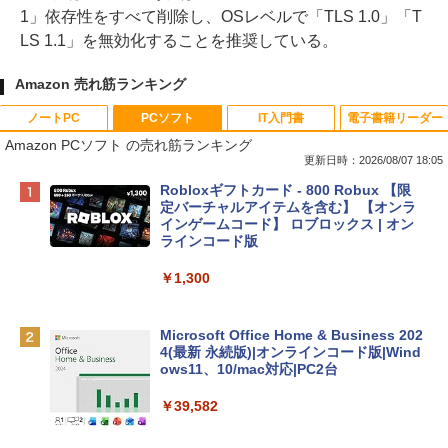
1」依存性をすべて削除し、OSレベルで「TLS 1.0」「T
LS 1.1」を無効化することを推奨している。
Amazon 売れ筋ランキング
ノートPC
PCソフト
IT入門書
電子書籍リーダー
Amazon PCソフト の売れ筋ランキング
更新日時：2026/08/07 18:05
Apple 2026 MacBook Neo A18 Proチッ
Robloxギフトカード - 800 Robux 【限
プ搭載13インチノートブック：AIとAppl
定バーチャルアイテムを含む】 【オンラ
e Intelligence、Liquid Retinaディスプ
インゲームコード】 ロブロックス | オン
レイ、8GBメモリ、512GB SSD、1080p
ラインコード版
FaceTime HDカメラ、Touch ID - インデ
ィゴ + 3年延長 AppleCare+ for 13インチ
￥1,300
MacBook Neo(A18 Pro)|ダウンロード版
￥162,598
Microsoft Office Home & Business 202
4(最新 永続版)|オンラインコード版|Wind
ows11、10/mac対応|PC2台
tomtoc 360°保護 15.6 16インチ パソコ
ンケース Dell NEC Lavie ASUS HP dyna
￥39,582
book Lenovo対応