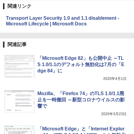
関連リンク
￥27,980
1冊ですべて身につくHTML & CSSとWe
bデザイン入門講座［第2版］
Transport Layer Security 1.0 and 1.1 disablement -
Microsoft Lifecycle | Microsoft Docs
Amazon Kindle Colorsoft | 16GBストレ
￥1,292
ージ、防水、7インチカラーディスプレ
イ、色調調節ライト、最大8週間持続バッ
テリー、広告無し、ブラック (2025年発
関連記事
売)
FM TOWNS ハイパー・カタログ: 本体ハ
ードウェア・市販ソフトウェアのパーフ
￥31,980
ェクトリストと最新エミュレータ紹介
「Microsoft Edge 82」も公開中止 ～TL
S 1.0/1.1のデフォルト無効化は7月の「E
￥1,600
dge 84」に
New Amazon Kindle Scribe Colorsoft |
11インチカラーディスプレイ、64GBスト
2020年4月1日
レージ、ノート機能搭載、明るさ自動調
整、色調調節ライト、プレミアムペン付
Mozilla、「Firefox 74」のTLS 1.0/1.1廃
き、グラファイト
止を一時撤回 ～新型コロナウイルスの影
￥115,980
響で
2020年3月23日
「Microsoft Edge」と「Internet Explor