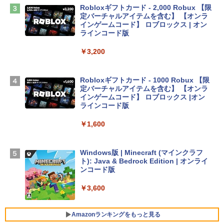
￥2,952
Robloxギフトカード - 2,000 Robux 【限
定バーチャルアイテムを含む】 【オンラ
インゲームコード】 ロブロックス | オン
Apple 2026 MacBook Air M5チップ搭載
ラインコード版
13インチノートブック：AIとApple Intell
igence、13.6インチLiquid Retinaディ
￥3,200
スプレイ、16GBユニファイドメモリ、1
TB SSDストレージ、12MPセンターフレ
ームカメラ、日本語キーボード、Touch I
Robloxギフトカード - 1000 Robux 【限
D - シルバー
定バーチャルアイテムを含む】 【オンラ
インゲームコード】 ロブロックス |オン
￥261,414
ラインコード版
￥1,600
【Amazon.co.jp限定】 HP ノートパソコ
ン 15-fd 15.6インチ 16GBメモリ 512GB
SSD インテル Core 5
Windows版 | Minecraft (マインクラフ
ト): Java & Bedrock Edition | オンライ
￥129,800
ンコード版
￥3,600
FMV ノートパソコン WE1-K3 (MS 365 P
ersonal/Copilotキー搭載/Win 11/15.6型/
Core i5/16GB/SSD 512GB/ホワイト) FM
Amazonランキングをもっと見る
VWK3E15W_AZ