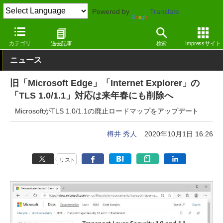
Powered by
Translate
窓の杜
オフィス・ドキュメント
オフィス
Webサービス
カテゴリ
過去記事
検索
Impressサイト
ニュース
旧「Microsoft Edge」「Internet Explorer」の
「TLS 1.0/1.1」対応は来年春にも削除へ
MicrosoftがTLS 1.0/1.1の廃止ロードマップをアップデート
樽井 秀人
2020年10月1日 16:26
リスト