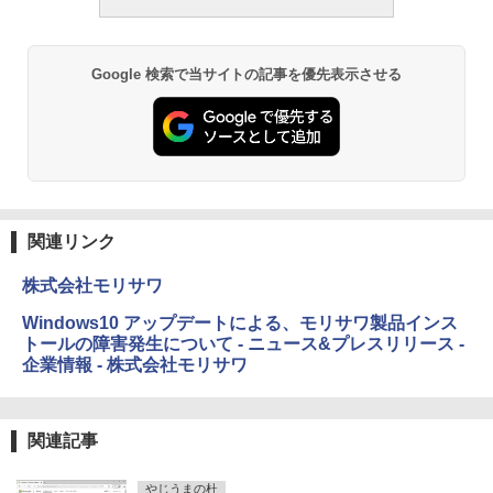
ラインコード版
るさ自動調整、色調調節ライト、12週間
￥480
持続バッテリー、広告なし、メタリック
ブラック
￥1,600
1冊ですべて身につくHTML & CSSとWe
Google 検索で当サイトの記事を優先表示させる
￥27,980
bデザイン入門講座［第2版］
Microsoft Office Home & Business 202
4(最新 永続版)|オンラインコード版|Wind
￥1,292
ows11、10/mac対応|PC2台
Amazon Kindle Paperwhite (16GB) 7イ
ンチディスプレイ、色調調節ライト、12
週間持続バッテリー、広告なし、ブラッ
￥39,582
ク
ClaudeCode いちばんやさしい 教科書:
非エンジニア 初心者 素人 でも安心 使い
関連リンク
￥22,980
方 マニュアル AI副業にもコンテンツ作成
Robloxギフトカード - 2,000 Robux 【限
にもKindle出版にも！ 非エンジニアのた
定バーチャルアイテムを含む】 【オンラ
株式会社モリサワ
めのAIコーディング入門シリーズ
インゲームコード】 ロブロックス | オン
ラインコード版
Amazon Kindle Colorsoft | 16GBストレ
Windows10 アップデートによる、モリサワ製品インス
￥99
ージ、防水、7インチカラーディスプレ
トールの障害発生について - ニュース&プレスリリース -
イ、色調調節ライト、最大8週間持続バッ
￥3,200
企業情報 - 株式会社モリサワ
テリー、広告無し、ブラック (2025年発
売)
FM TOWNS ハイパー・カタログ: 本体ハ
ードウェア・市販ソフトウェアのパーフ
Windows版 | Minecraft (マインクラフ
￥31,980
ェクトリストと最新エミュレータ紹介
ト): Java & Bedrock Edition | オンライ
関連記事
ンコード版
￥1,600
New Amazon Kindle Scribe Colorsoft |
やじうまの杜
￥3,600