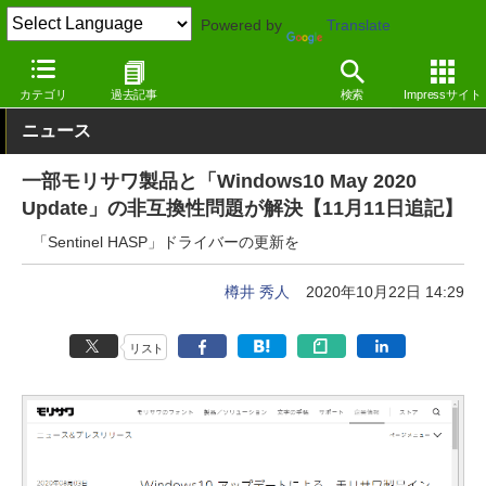
Powered by
Translate
窓の杜
システム・ファイル
システム
Windows
カテゴリ
過去記事
検索
Impressサイト
ニュース
一部モリサワ製品と「Windows10 May 2020
Update」の非互換性問題が解決【11月11日追記】
「Sentinel HASP」ドライバーの更新を
樽井 秀人
2020年10月22日 14:29
リスト