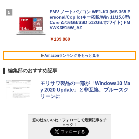
FMV ノートパソコン WE1-K3 (MS 365 P
ersonal/Copilotキー搭載/Win 11/15.6型/
Core i5/16GB/SSD 512GB/ホワイト) FM
VWK3E15W_AZ
￥139,880
Amazonランキングをもっと見る
編集部のおすすめ記事
Robloxギフトカード - 800 Robux 【限
生成AIパスポート公式テキスト 第４版
Amazon Kindle - 目に優しい、かさばら
モリサワ製品の一部が「Windows10 Ma
定バーチャルアイテムを含む】 【オンラ
ない、大きな画面で読みやすい、6週間持
y 2020 Update」と非互換、ブルースク
インゲームコード】 ロブロックス | オン
続バッテリー、6インチディスプレイ電子
￥1,766
リーンに
ラインコード版
書籍リーダー、マッチャ、16GB、広告な
し
￥1,300
￥16,980
AIイラスト表現辞典: 思い通りの絵を引き
窓の杜をいいね・フォローして最新記事をチ
ェック！
出す プロンプトの言葉 AI画像生成シリー
Robloxギフトカード - 1000 Robux 【限
ズ (はぴーイラストLabo)
定バーチャルアイテムを含む】 【オンラ
Kindle Paperwhite シグニチャーエディ
インゲームコード】 ロブロックス |オン
ション (32GB) 7インチディスプレイ、明