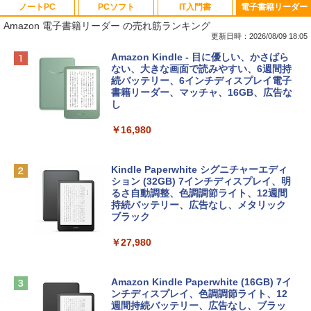
ノートPC
PCソフト
IT入門書
電子書籍リーダー
Amazon 電子書籍リーダー の売れ筋ランキング
更新日時：2026/08/09 18:05
Apple 2026 MacBook Neo A18 Proチッ
Robloxギフトカード - 800 Robux 【限
生成AIパスポート公式テキスト 第４版
Amazon Kindle - 目に優しい、かさばら
プ搭載13インチノートブック：AIとAppl
定バーチャルアイテムを含む】 【オンラ
ない、大きな画面で読みやすい、6週間持
e Intelligenceのために設計、Liquid Ret
インゲームコード】 ロブロックス | オン
続バッテリー、6インチディスプレイ電子
￥1,766
inaディスプレイ、8GBユニファイドメモ
ラインコード版
書籍リーダー、マッチャ、16GB、広告な
リ、256GB SSDストレージ、1080p Fac
し
eTime HDカメラ - インディゴ
￥1,300
￥16,980
￥113,748
1冊ですべて身につくHTML & CSSとWe
bデザイン入門講座［第2版］
Robloxギフトカード - 1000 Robux 【限
定バーチャルアイテムを含む】 【オンラ
Kindle Paperwhite シグニチャーエディ
tomtoc 360°保護 15.6 16インチ パソコ
インゲームコード】 ロブロックス |オン
ション (32GB) 7インチディスプレイ、明
￥1,292
ンケース Dell NEC Lavie ASUS HP dyna
ラインコード版
るさ自動調整、色調調節ライト、12週間
book Lenovo対応
持続バッテリー、広告なし、メタリック
ブラック
￥1,600
￥2,952
ClaudeCode いちばんやさしい 教科書:
￥27,980
非エンジニア 初心者 素人 でも安心 使い
方 マニュアル AI副業にもコンテンツ作成
Robloxギフトカード - 2,000 Robux 【限
にもKindle出版にも！ 非エンジニアのた
Apple 2026 MacBook Air M5チップ搭載
定バーチャルアイテムを含む】 【オンラ
めのAIコーディング入門シリーズ
13インチノートブック：AIとApple Intell
インゲームコード】 ロブロックス | オン
Amazon Kindle Paperwhite (16GB) 7イ
igence、13.6インチLiquid Retinaディ
ラインコード版
ンチディスプレイ、色調調節ライト、12
￥99
スプレイ、16GBユニファイドメモリ、1
週間持続バッテリー、広告なし、ブラッ