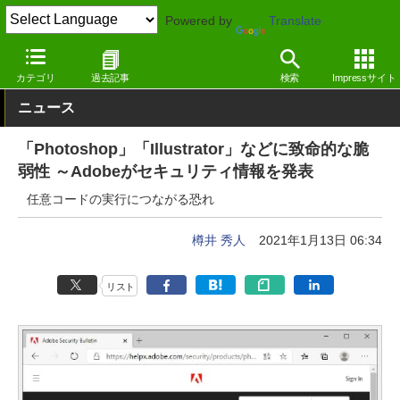
Powered by
Translate
窓の杜
セキュリティ
脆弱性
Windows
カテゴリ
過去記事
検索
Impressサイト
ニュース
「Photoshop」「Illustrator」などに致命的な脆
弱性 ～Adobeがセキュリティ情報を発表
任意コードの実行につながる恐れ
樽井 秀人
2021年1月13日 06:34
リスト