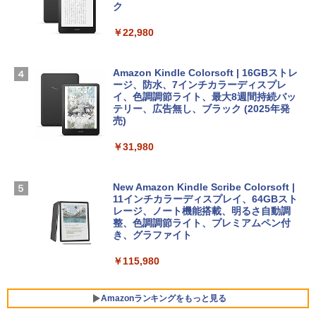
TB SSDストレージ、12MPセンターフレ
ク
￥3,200
ームカメラ、日本語キーボード、Touch I
D - ミッドナイト
￥22,980
AIイラスト表現辞典: 思い通りの絵を引き
出す プロンプトの言葉 AI画像生成シリー
Microsoft Office Home & Business 202
￥278,800
ズ (はぴーイラストLabo)
4(最新 永続版)|オンラインコード版|Wind
ows11、10/mac対応|PC2台
Amazon Kindle Colorsoft | 16GBストレ
￥480
ージ、防水、7インチカラーディスプレ
【Amazon.co.jp限定】 HP ノートパソコ
イ、色調調節ライト、最大8週間持続バッ
￥39,582
ン 15-fd 15.6インチ 16GBメモリ 512GB
テリー、広告無し、ブラック (2025年発
SSD インテル Core 5
売)
FM TOWNS ハイパー・カタログ: 本体ハ
ードウェア・市販ソフトウェアのパーフ
Windows版 | Minecraft (マインクラフ
￥129,800
￥31,980
ェクトリストと最新エミュレータ紹介
ト): Java & Bedrock Edition | オンライ
ンコード版
￥1,600
FMV ノートパソコン WE1-K3 (MS 365 P
New Amazon Kindle Scribe Colorsoft |
￥3,600
ersonal/Copilotキー搭載/Win 11/15.6型/
11インチカラーディスプレイ、64GBスト
Core i5/16GB/SSD 512GB/ホワイト) FM
レージ、ノート機能搭載、明るさ自動調
VWK3E15W_AZ
整、色調調節ライト、プレミアムペン付
き、グラファイト
￥139,880
￥115,980
Amazonランキングをもっと見る