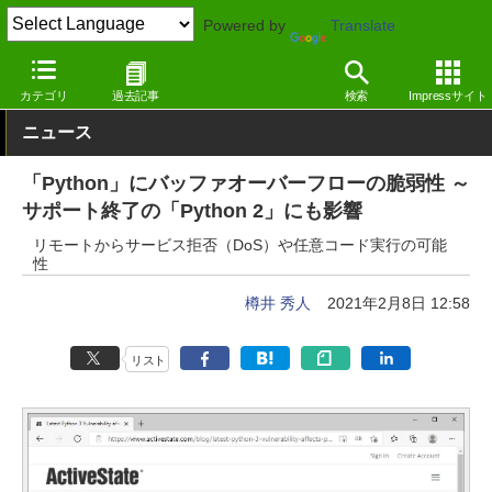
Powered by
Translate
窓の杜
セキュリティ
脆弱性
その他
カテゴリ
過去記事
検索
Impressサイト
ニュース
「Python」にバッファオーバーフローの脆弱性 ～
サポート終了の「Python 2」にも影響
リモートからサービス拒否（DoS）や任意コード実行の可能
性
樽井 秀人
2021年2月8日 12:58
リスト