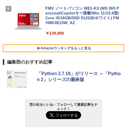
FMV ノートパソコン WE1-K3 (MS 365 P
ersonal/Copilotキー搭載/Win 11/15.6型/
Core i5/16GB/SSD 512GB/ホワイト) FM
VWK3E15W_AZ
￥139,880
Amazonランキングをもっと見る
編集部のおすすめ記事
Robloxギフトカード - 800 Robux 【限
生成AIパスポート公式テキスト 第４版
Amazon Kindle Paperwhite (16GB) 7イ
「Python 2.7.18」がリリース ～「Pytho
定バーチャルアイテムを含む】 【オンラ
ンチディスプレイ、色調調節ライト、12
n 2」シリーズの最終版
インゲームコード】 ロブロックス | オン
週間持続バッテリー、広告なし、ブラッ
￥1,766
ラインコード版
ク
￥1,300
￥22,980
窓の杜をいいね・フォローして最新記事をチ
AIイラスト表現辞典: 思い通りの絵を引き
ェック！
出す プロンプトの言葉 AI画像生成シリー
Microsoft Office Home & Business 202
Amazon Kindle - 目に優しい、かさばら
ズ (はぴーイラストLabo)
4(最新 永続版)|オンラインコード版|Wind
ない、大きな画面で読みやすい、6週間持
ows11、10/mac対応|PC2台
続バッテリー、6インチディスプレイ電子
書籍リーダー、ブラック、16GB、広告な