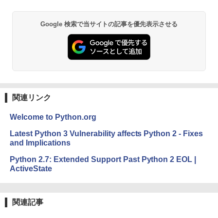
￥480
し
￥39,582
Google 検索で当サイトの記事を優先表示させる
￥16,980
ClaudeCode いちばんやさしい 教科書:
非エンジニア 初心者 素人 でも安心 使い
Robloxギフトカード - 2,000 Robux 【限
方 マニュアル AI副業にもコンテンツ作成
定バーチャルアイテムを含む】 【オンラ
にもKindle出版にも！ 非エンジニアのた
インゲームコード】 ロブロックス | オン
Kindle Paperwhite シグニチャーエディ
めのAIコーディング入門シリーズ
ラインコード版
ション (32GB) 7インチディスプレイ、明
るさ自動調整、色調調節ライト、12週間
持続バッテリー、広告なし、メタリック
￥99
￥3,200
ブラック
関連リンク
￥27,980
1冊ですべて身につくHTML & CSSとWe
Robloxギフトカード - 1000 Robux 【限
bデザイン入門講座［第2版］
定バーチャルアイテムを含む】 【オンラ
Welcome to Python.org
インゲームコード】 ロブロックス |オン
ラインコード版
Amazon Kindle Colorsoft | 16GBストレ
￥1,292
Latest Python 3 Vulnerability affects Python 2 - Fixes
ージ、防水、7インチカラーディスプレ
and Implications
イ、色調調節ライト、最大8週間持続バッ
￥1,600
テリー、広告無し、ブラック (2025年発
Python 2.7: Extended Support Past Python 2 EOL |
売)
FM TOWNS ハイパー・カタログ: 本体ハ
ActiveState
ードウェア・市販ソフトウェアのパーフ
Windows版 | Minecraft (マインクラフ
￥31,980
ェクトリストと最新エミュレータ紹介
ト): Java & Bedrock Edition | オンライ
ンコード版
関連記事
￥1,600
New Amazon Kindle Scribe Colorsoft |
￥3,600