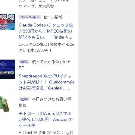
ツマンガ」が大集合
セール情報
Book Watch
Claude Codeのテクニック集
が990円から！MPEG技術の
解説本も安い、「Kindle本サ
マーセール」第2弾開始！
ExcelのCOPILOT関数本やRAG
の活用本も990円！
使ってわかるCopilot+
連載
PC
Snapdragon XのNPUでチャ
ットAIが動く！ Qualcomm向
けAI実行環境「GenieX」を
試してみた
本日みつけたお買い得
連載
情報
モトローラのAndroidスマホ
が最安17,820円！Amazonで
セール中
Android 16でNFC/FeliCaにも対