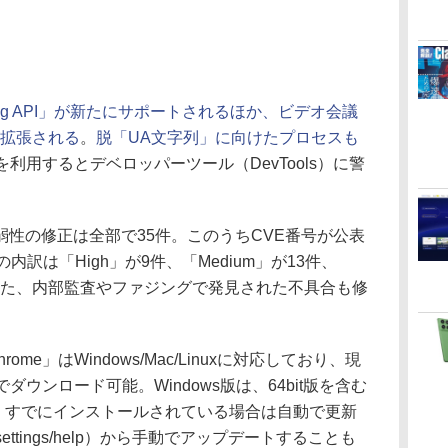
ndling API」が新たにサポートされるほか、ビデオ会議
I」が拡張される
。
脱「UA文字列」に向けたプロセスも
を利用するとデベロッパーツール（DevTools）に警
性の修正は全部で35件。このうちCVE番号が公表
訳は「High」が9件、「Medium」が13件、
また、内部監査やファジングで発見された不具合も修
ome」はWindows/Mac/Linuxに対応しており、現
ダウンロード可能。Windows版は、64bit版を含む
に対応する。すでにインストールされている場合は自動で更新
settings/help）から手動でアップデートすることも