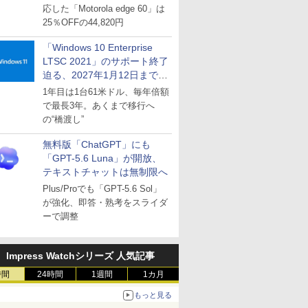
応した「Motorola edge 60」は
25％OFFの44,820円
「Windows 10 Enterprise
LTSC 2021」のサポート終了
迫る、2027年1月12日まで
～ESUは9月1日から販売
1年目は1台61米ドル、毎年倍額
で最長3年。あくまで移行へ
の“橋渡し”
無料版「ChatGPT」にも
「GPT-5.6 Luna」が開放、
テキストチャットは無制限へ
Plus/Proでも「GPT-5.6 Sol」
が強化、即答・熟考をスライダ
ーで調整
Impress Watchシリーズ 人気記事
時間
24時間
1週間
1カ月
もっと見る