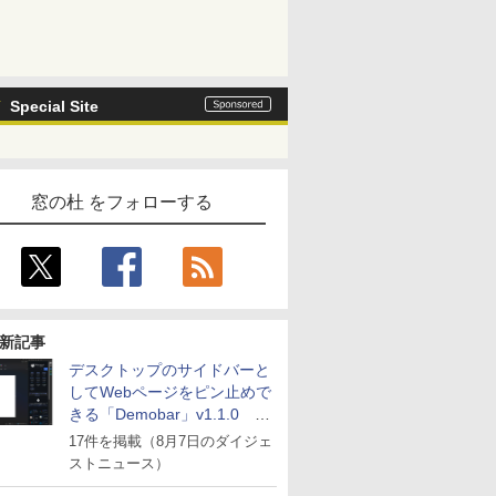
Special Site
窓の杜 をフォローする
新記事
デスクトップのサイドバーと
してWebページをピン止めで
きる「Demobar」v1.1.0 ほ
か
17件を掲載（8月7日のダイジェ
ストニュース）