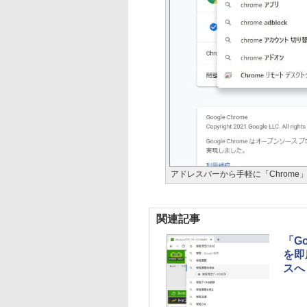
アドレスバーから手軽に「Chrome」の
関連記事
「G
を即
スへ