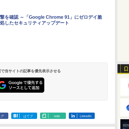
ストレージ、12MPセ
ンターフレームカメ
ラ、日本語キーボー
を確認 ～「Google Chrome 91」にゼロデイ脆
ド、Touch ID - シル
処したセキュリティアップデート
バー
ClaudeCode いちば
Kindle Paperwhite
1冊ですべて身につく
Amazon Kindle
FM TOWNS ハイパ
New Amazon Kindle
んやさしい 教科書:
シグニチャーエディ
HTML & CSSとWeb
Colorsoft | 16GBス
ー・カタログ: 本体ハ
Scribe Colorsoft | 11
非エンジニア 初心者
ション (32GB) 7イン
デザイン入門講座
トレージ、防水、7イ
ードウェア・市販ソフ
インチカラーディスプ
持
素人 でも安心 使い方
チディスプレイ、明
［第2版］
ンチカラーディスプ
トウェアのパーフェク
レイ、64GBストレー
￥99
￥27,980
￥1,292
￥31,980
￥1,600
￥115,980
 検索で当サイトの記事を優先表示させる
ン
マニュアル AI副業に
るさ自動調整、色調
レイ、色調調節ライ
トリストと最新エミュ
ジ、ノート機能搭載、
もコンテンツ作成に
調節ライト、12週間
ト、最大8週間持続バ
レータ紹介
明るさ自動調整、色調
もKindle出版にも！
持続バッテリー、広
ッテリー、広告無
調節ライト、プレミア
な
非エンジニアのため
告なし、メタリック
し、ブラック (2025
ムペン付き、グラファ
のAIコーディング入
ブラック
年発売)
イト
門シリーズ
ェア
はてブ
note
LinkedIn