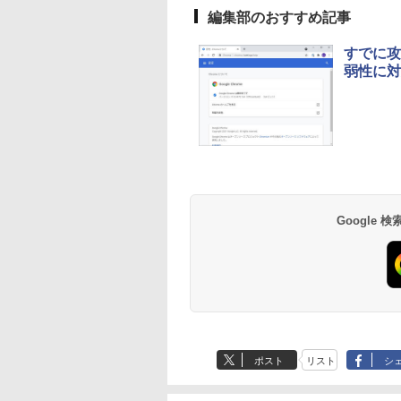
FaceTime HDカメ
編集部のおすすめ記事
ラ、Touch ID - イン
ディゴ + 3年延長
すでに攻撃
AppleCare+ for 13イ
弱性に対
ンチMacBook
Neo(A18 Pro)|ダウン
ロード版
生成AIパスポート公
Amazon Kindle
AIイラスト表現辞典:
Amazon Kindle - 目
式テキスト 第４版
Paperwhite (16GB)
思い通りの絵を引き
に優しい、かさばら
7インチディスプレ
出す プロンプトの言
ない、大きな画面で
￥1,766
イ、色調調節ライ
葉 AI画像生成シリー
読みやすい、6週間
￥22,980
￥480
￥16,980
Google
ト、12週間持続バッ
ズ (はぴーイラスト
続バッテリー、6イ
テリー、広告なし、
Labo)
チディスプレイ電子
ブラック
書籍リーダー、ブラ
ック、16GB、広告
し
ポスト
リスト
シ