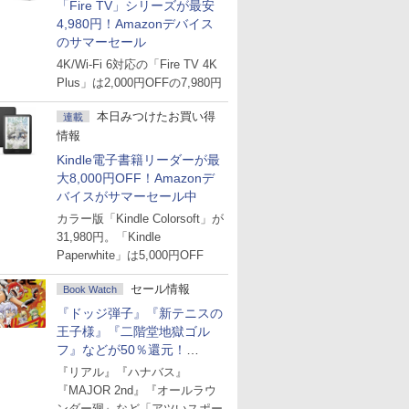
「Fire TV」シリーズが最安
4,980円！Amazonデバイス
のサマーセール
4K/Wi-Fi 6対応の「Fire TV 4K
Plus」は2,000円OFFの7,980円
本日みつけたお買い得
連載
情報
Kindle電子書籍リーダーが最
大8,000円OFF！Amazonデ
バイスがサマーセール中
カラー版「Kindle Colorsoft」が
31,980円。「Kindle
Paperwhite」は5,000円OFF
セール情報
Book Watch
『ドッジ弾子』『新テニスの
王子様』『二階堂地獄ゴル
フ』などが50％還元！
Amazonマンガ週末セール
『リアル』『ハナバス』
『MAJOR 2nd』『オールラウ
ンダー廻』など「アツいスポー