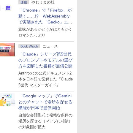
やじうまの杜
連載
「Chrome」で「Firefox」が
動く……!? WebAssembly
で実装された「Gecko」エン
ジン
意味があるかどうかはともかく
ロマンたっぷり
ニュース
Book Watch
「Claude」シリーズ第5世代
のプロンプトやモデルの選び
方を図解した書籍が無償公開
Anthropicの公式ドキュメント2
本を日本語で図解した『Claude
5世代 マスターガイド』
「Google マップ」でGemini
とのチャットで場所を探せる
機能が日本で提供開始
自然な会話形式で複雑な条件の
場所を探せる［マップに相談］
の対象国が拡大