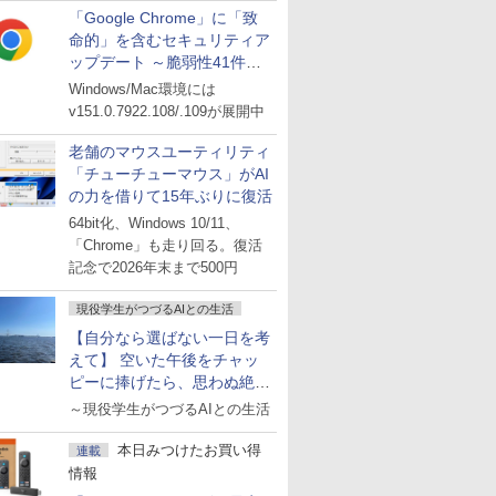
「Google Chrome」に「致
命的」を含むセキュリティア
ップデート ～脆弱性41件に
対処
Windows/Mac環境には
v151.0.7922.108/.109が展開中
老舗のマウスユーティリティ
「チューチューマウス」がAI
の力を借りて15年ぶりに復活
64bit化、Windows 10/11、
「Chrome」も走り回る。復活
記念で2026年末まで500円
現役学生がつづるAIとの生活
【自分なら選ばない一日を考
えて】 空いた午後をチャッ
ピーに捧げたら、思わぬ絶景
に出会った話
～現役学生がつづるAIとの生活
本日みつけたお買い得
連載
情報