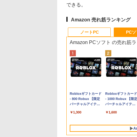
できる。
Amazon 売れ筋ランキング
ノートPC
PC
Amazon PCソフト の売れ筋
Apple 2026
Robloxギフトカード
tomtoc 360°保護
Robloxギフトカード
MacBook Neo A18
- 800 Robux 【限定
15.6 16インチ パソ
- 1000 Robux 【限
Proチップ搭載13イ
バーチャルアイテム
ンケース Dell NEC
バーチャルアイテム
ンチノートブック：
を含む】 【オンライ
Lavie ASUS HP
を含む】 【オンライ
￥162,598
￥1,300
￥2,952
￥1,600
AIとApple
ンゲームコード】 ロ
dynabook Lenovo
ンゲームコード】 ロ
Intelligence、Liquid
ブロックス | オンラ
対応
ブロックス |オンラ
Retinaディスプレ
インコード版
ンコード版
A
イ、8GBメモリ、
512GB SSD、1080p