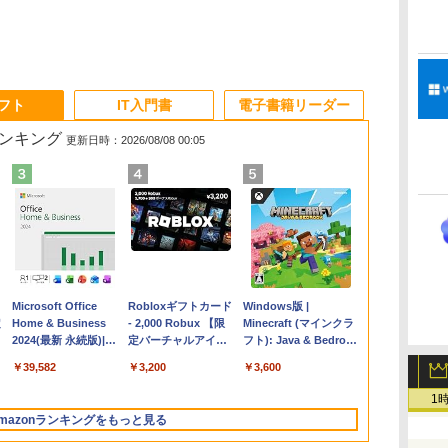
ソフト
IT入門書
電子書籍リーダー
ランキング
更新日時：2026/08/08 00:05
Apple 2026
Microsoft Office
【Amazon.co.jp限
Robloxギフトカード
FMV ノートパソコン
Windows版 |
コ
定
MacBook Air M5チ
Home & Business
定】 HP ノートパソ
- 2,000 Robux 【限
WE1-K3 (MS 365
Minecraft (マインクラ
ップ搭載13インチノ
2024(最新 永続版)|オ
コン 15-fd 15.6イン
定バーチャルアイテ
Personal/Copilotキー
フト): Java & Bedrock
ートブック：AIと
ンラインコード
チ 16GBメモリ
ムを含む】 【オンラ
搭載/Win 11/15.6
Edition | オンラインコ
￥261,414
￥39,582
￥129,800
￥3,200
￥139,880
￥3,600
Apple Intelligence、
版|Windows11、
512GB SSD インテ
インゲームコード】
型/Core i5/16GB/SSD
ード版
イ
13.6インチLiquid
10/mac対応|PC2台
ル Core 5
ロブロックス | オン
512GB/ホワイト)
1
Retinaディスプレ
ラインコード版
FMVWK3E15W_AZ
mazonランキングをもっと見る
イ、16GBユニファイ
ドメモリ、1TB SSD