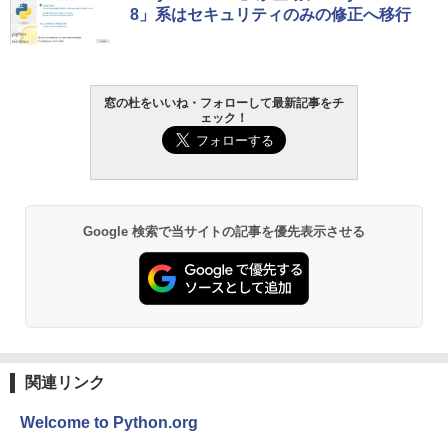
ルコード 【旧 Xbox ギフトカード】 [オ
ンチディスプレイ、色調調節ライト、12
8」系はセキュリティのみの修正へ移行
ンラインコード]
週間持続バッテリー、広告なし、ブラッ
￥1,766
ク
￥10,000
￥27,980
窓の杜をいいね・フォローして最新記事をチ
AIイラスト表現辞典: 思い通りの絵を引き
Robloxギフトカード - 800 Robux 【限
ェック！
出す プロンプトの言葉 AI画像生成シリー
定バーチャルアイテムを含む】 【オンラ
Amazon Kindle - 目に優しい、かさばら
ズ (はぴーイラストLabo)
インゲームコード】 ロブロックス | オン
ない、大きな画面で読みやすい、6週間持
ラインコード版
続バッテリー、6インチディスプレイ電子
書籍リーダー、ブラック、16GB、広告な
￥99
し
￥1,300
Google 検索で当サイトの記事を優先表示させる
￥19,980
ClaudeCode いちばんやさしい 教科書:
非エンジニア 初心者 素人 でも安心 使い
Microsoft Office Home & Business 202
方 マニュアル AI副業にもコンテンツ作成
4(最新 永続版)|オンラインコード版|Wind
にもKindle出版にも！ 非エンジニアのた
ows11、10/mac対応|PC2台
Kindle Paperwhite シグニチャーエディ
めのAIコーディング入門シリーズ
ション (32GB) 7インチディスプレイ、明
るさ自動調整、色調調節ライト、12週間
￥39,582
持続バッテリー、広告なし、メタリック
￥99
ブラック
関連リンク
Robloxギフトカード - 2,000 Robux 【限
￥32,980
FM TOWNS ハイパー・カタログ: 本体ハ
定バーチャルアイテムを含む】 【オンラ
ードウェア・市販ソフトウェアのパーフ
インゲームコード】 ロブロックス | オン
Welcome to Python.org
ェクトリストと最新エミュレータ紹介
ラインコード版