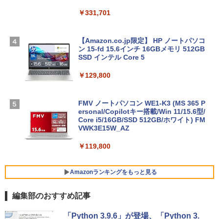
￥331,701
【Amazon.co.jp限定】 HP ノートパソコ
ン 15-fd 15.6インチ 16GBメモリ 512GB
SSD インテル Core 5
￥129,800
FMV ノートパソコン WE1-K3 (MS 365 P
ersonal/Copilotキー搭載/Win 11/15.6型/
Core i5/16GB/SSD 512GB/ホワイト) FM
VWK3E15W_AZ
￥119,800
Amazonランキングをもっと見る
編集部のおすすめ記事
Xbox プリペイドカード 10,000円 デジタ
生成AIパスポート公式テキスト 第４版
Amazon Kindle Paperwhite (16GB) 7イ
「Python 3.9.6」が登場、「Python 3.