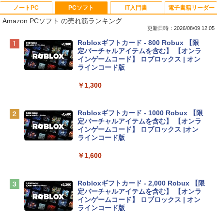
ノートPC
PCソフト
IT入門書
電子書籍リーダー
Amazon PCソフト の売れ筋ランキング
更新日時：2026/08/09 12:05
Apple 2026 MacBook Neo A18 Proチッ
Robloxギフトカード - 800 Robux 【限
プ搭載13インチノートブック：AIとAppl
定バーチャルアイテムを含む】 【オンラ
e Intelligenceのために設計、Liquid Ret
インゲームコード】 ロブロックス | オン
inaディスプレイ、8GBユニファイドメモ
ラインコード版
リ、256GB SSDストレージ、1080p Fac
eTime HDカメラ - インディゴ
￥1,300
￥119,800
Robloxギフトカード - 1000 Robux 【限
定バーチャルアイテムを含む】 【オンラ
tomtoc 360°保護 15.6 16インチ パソコ
インゲームコード】 ロブロックス |オン
ンケース Dell NEC Lavie ASUS HP dyna
ラインコード版
book Lenovo対応
￥1,600
￥2,952
Robloxギフトカード - 2,000 Robux 【限
Apple 2026 MacBook Air M5チップ搭載
定バーチャルアイテムを含む】 【オンラ
13インチノートブック：AIとApple Intell
インゲームコード】 ロブロックス | オン
igence、13.6インチLiquid Retinaディ
ラインコード版
スプレイ、16GBユニファイドメモリ、1