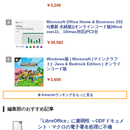
TB SSDストレージ、12MPセンターフレ
￥3,200
ームカメラ、日本語キーボード、Touch I
D - ミッドナイト
Microsoft Office Home & Business 202
￥278,800
4(最新 永続版)|オンラインコード版|Wind
ows11、10/mac対応|PC2台
【Amazon.co.jp限定】 HP ノートパソコ
￥39,582
ン 15-fd 15.6インチ 16GBメモリ 512GB
SSD インテル Core 5
Windows版 | Minecraft (マインクラフ
￥129,800
ト): Java & Bedrock Edition | オンライ
ンコード版
FMV ノートパソコン WE1-K3 (MS 365 P
￥3,600
ersonal/Copilotキー搭載/Win 11/15.6型/
Core i5/16GB/SSD 512GB/ホワイト) FM
VWK3E15W_AZ
Amazonランキングをもっと見る
￥139,880
編集部のおすすめ記事
生成AIパスポート公式テキスト 第４版
Amazon Kindle - 目に優しい、かさばら
「LibreOffice」に脆弱性 ～ODFドキュメ
ない、大きな画面で読みやすい、6週間持
ント・マクロの電子署名処理に不備
続バッテリー、6インチディスプレイ電子
￥1,766