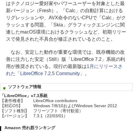
はテクノロジー愛好家やパワーユーザーを対象とした最
新バージョン（Fresh）。「Calc」の自動計算における
リグレッションや、AVX命令のないCPUで「Calc」がク
ラッシュする問題、「Skia」グラフィックエンジンに関
連したmacOS環境におけるクラッシュなど、初期リリー
スで発見された不具合が修正されているとのこと。
なお、安定した動作が重要な環境では、既存機能の改
善に注力した安定（Still）版「LibreOffice 7.2」系統の利
用が推奨されている。現行の最新版は
1月にリリースさ
れた「LibreOffice 7.2.5 Community」
。
ソフトウェア情報
「LibreOffice」v7.3系統
【著作権者】
LibreOffice contributors
【対応OS】
Windows 7/8/10およびWindows Server 2012
【ソフト種別】
フリーソフト（寄付歓迎）
【バージョン】
7.3.1（22/03/01）
Amazon 売れ筋ランキング