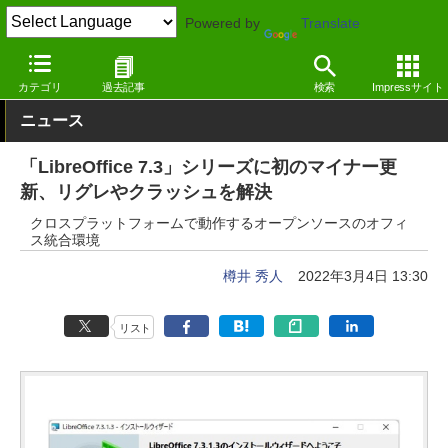
Powered by
Translate
窓の杜
オフィス・ドキュメント
オフィス
Windows
カテゴリ
過去記事
検索
Impressサイト
ニュース
「LibreOffice 7.3」シリーズに初のマイナー更
新、リグレやクラッシュを解決
クロスプラットフォームで動作するオープンソースのオフィ
ス統合環境
樽井 秀人
2022年3月4日 13:30
リスト