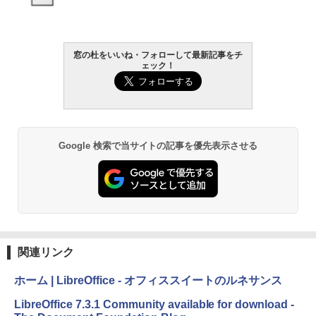
書籍リーダー、マッチャ、16GB、広告な
し
￥16,980
窓の杜をいいね・フォローして最新記事をチ
1冊ですべて身につくHTML & CSSとWe
ェック！
bデザイン入門講座［第2版］
Kindle Paperwhite シグニチャーエディ
ション (32GB) 7インチディスプレイ、明
￥1,292
るさ自動調整、色調調節ライト、12週間
持続バッテリー、広告なし、メタリック
ブラック
Google 検索で当サイトの記事を優先表示させる
ClaudeCode いちばんやさしい 教科書:
￥27,980
非エンジニア 初心者 素人 でも安心 使い
方 マニュアル AI副業にもコンテンツ作成
にもKindle出版にも！ 非エンジニアのた
めのAIコーディング入門シリーズ
Amazon Kindle Paperwhite (16GB) 7イ
ンチディスプレイ、色調調節ライト、12
￥99
週間持続バッテリー、広告なし、ブラッ
ク
関連リンク
￥22,980
AIイラスト表現辞典: 思い通りの絵を引き
出す プロンプトの言葉 AI画像生成シリー
ホーム | LibreOffice - オフィススイートのルネサンス
ズ (はぴーイラストLabo)
Amazon Kindle Colorsoft | 16GBストレ
LibreOffice 7.3.1 Community available for download -
￥480
ージ、防水、7インチカラーディスプレ