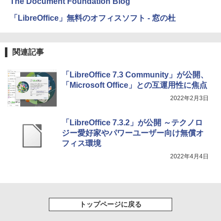
The Document Foundation Blog
イ、色調調節ライト、最大8週間持続バッ
テリー、広告無し、ブラック (2025年発
「LibreOffice」無料のオフィスソフト - 窓の杜
売)
FM TOWNS ハイパー・カタログ: 本体ハ
ードウェア・市販ソフトウェアのパーフ
￥31,980
ェクトリストと最新エミュレータ紹介
関連記事
￥1,600
New Amazon Kindle Scribe Colorsoft |
「LibreOffice 7.3 Community」が公開、
11インチカラーディスプレイ、64GBスト
「Microsoft Office」との互運用性に焦点
レージ、ノート機能搭載、明るさ自動調
整、色調調節ライト、プレミアムペン付
2022年2月3日
き、グラファイト
「LibreOffice 7.3.2」が公開 ～テクノロ
￥115,980
ジー愛好家やパワーユーザー向け無償オ
フィス環境
2022年4月4日
トップページに戻る