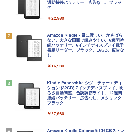
e Intelligence、Liquid Retinaディスプ
インゲームコード】 ロブロックス | オン
週間持続バッテリー、広告なし、ブラッ
￥1,766
レイ、8GBメモリ、512GB SSD、1080p
ラインコード版
ク
FaceTime HDカメラ、Touch ID - インデ
ィゴ + 3年延長 AppleCare+ for 13インチ
￥1,300
￥22,980
MacBook Neo(A18 Pro)|ダウンロード版
AIイラスト表現辞典: 思い通りの絵を引き
￥162,598
出す プロンプトの言葉 AI画像生成シリー
Microsoft Office Home & Business 202
Amazon Kindle - 目に優しい、かさばら
ズ (はぴーイラストLabo)
4(最新 永続版)|オンラインコード版|Wind
ない、大きな画面で読みやすい、6週間持
ows11、10/mac対応|PC2台
続バッテリー、6インチディスプレイ電子
tomtoc 360°保護 15.6 16インチ パソコ
書籍リーダー、ブラック、16GB、広告な
￥480
ンケース Dell NEC Lavie ASUS HP dyna
し
￥39,582
book Lenovo対応
￥16,980
ClaudeCode いちばんやさしい 教科書:
￥2,952
非エンジニア 初心者 素人 でも安心 使い
Robloxギフトカード - 2,000 Robux 【限
方 マニュアル AI副業にもコンテンツ作成
定バーチャルアイテムを含む】 【オンラ
にもKindle出版にも！ 非エンジニアのた
インゲームコード】 ロブロックス | オン
Kindle Paperwhite シグニチャーエディ
めのAIコーディング入門シリーズ
Apple 2026 MacBook Air M5チップ搭載
ラインコード版
ション (32GB) 7インチディスプレイ、明
13インチノートブック：AIとApple Intell
るさ自動調整、色調調節ライト、12週間
igence、13.6インチLiquid Retinaディ
持続バッテリー、広告なし、メタリック
￥99
￥3,200
スプレイ、24GBユニファイドメモリ、1
ブラック
TB SSDストレージ、12MPセンターフレ
ームカメラ、日本語キーボード、Touch I
￥27,980
1冊ですべて身につくHTML & CSSとWe
Robloxギフトカード - 1000 Robux 【限
D - ミッドナイト
bデザイン入門講座［第2版］
定バーチャルアイテムを含む】 【オンラ
インゲームコード】 ロブロックス |オン
￥298,901
ラインコード版
Amazon Kindle Colorsoft | 16GBストレ
￥2,326