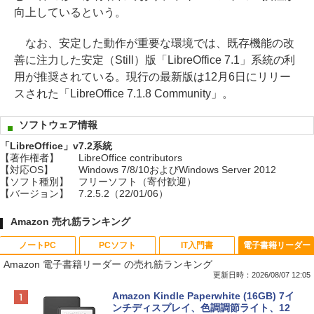
向上しているという。
なお、安定した動作が重要な環境では、既存機能の改
善に注力した安定（Still）版「LibreOffice 7.1」系統の利
用が推奨されている。現行の最新版は12月6日にリリー
スされた「LibreOffice 7.1.8 Community」。
ソフトウェア情報
「LibreOffice」v7.2系統
【著作権者】
LibreOffice contributors
【対応OS】
Windows 7/8/10およびWindows Server 2012
【ソフト種別】
フリーソフト（寄付歓迎）
【バージョン】
7.2.5.2（22/01/06）
Amazon 売れ筋ランキング
ノートPC
PCソフト
IT入門書
電子書籍リーダー
Amazon 電子書籍リーダー の売れ筋ランキング
更新日時：2026/08/07 12:05
Apple 2026 MacBook Neo A18 Proチッ
Robloxギフトカード - 800 Robux 【限
生成AIパスポート公式テキスト 第４版
Amazon Kindle Paperwhite (16GB) 7イ
プ搭載13インチノートブック：AIとAppl
定バーチャルアイテムを含む】 【オンラ
ンチディスプレイ、色調調節ライト、12