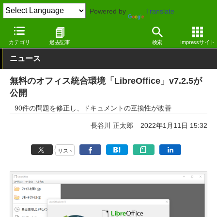
Powered by
Translate
窓の杜
オフィス・ドキュメント
オフィス
Windows
カテゴリ
過去記事
検索
Impressサイト
ニュース
無料のオフィス統合環境「LibreOffice」v7.2.5が
公開
90件の問題を修正し、ドキュメントの互換性が改善
長谷川 正太郎
2022年1月11日 15:32
リスト