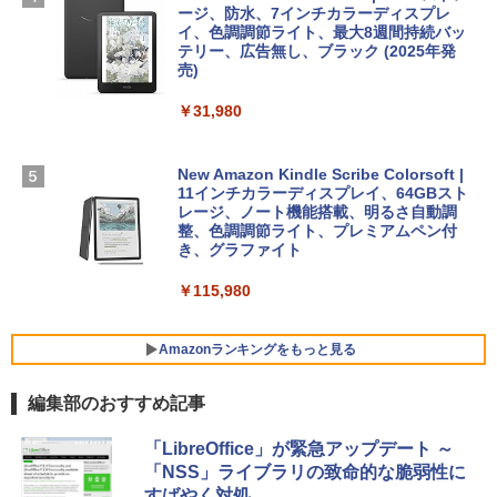
ージ、防水、7インチカラーディスプレ
イ、色調調節ライト、最大8週間持続バッ
￥1,600
【Amazon.co.jp限定】 HP ノートパソコ
テリー、広告無し、ブラック (2025年発
ン 15-fd 15.6インチ 16GBメモリ 512GB
売)
FM TOWNS ハイパー・カタログ: 本体ハ
SSD インテル Core 5
ードウェア・市販ソフトウェアのパーフ
Windows版 | Minecraft (マインクラフ
￥31,980
ェクトリストと最新エミュレータ紹介
ト): Java & Bedrock Edition | オンライ
￥129,800
ンコード版
￥1,600
New Amazon Kindle Scribe Colorsoft |
￥3,600
FMV ノートパソコン WE1-K3 (MS 365 P
11インチカラーディスプレイ、64GBスト
ersonal/Copilotキー搭載/Win 11/15.6型/
レージ、ノート機能搭載、明るさ自動調
Core i5/16GB/SSD 512GB/ホワイト) FM
整、色調調節ライト、プレミアムペン付
VWK3E15W_AZ
き、グラファイト
￥139,880
￥115,980
Amazonランキングをもっと見る
編集部のおすすめ記事
「LibreOffice」が緊急アップデート ～
「NSS」ライブラリの致命的な脆弱性に
すばやく対処