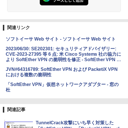
めのAIコーディング入門シリーズ
ション (32GB) 7インチディスプレイ、明
るさ自動調整、色調調節ライト、12週間
持続バッテリー、広告なし、メタリック
￥99
ブラック
関連リンク
￥27,980
1冊ですべて身につくHTML & CSSとWe
bデザイン入門講座［第2版］
ソフトイーサ Web サイト - ソフトイーサ Web サイト
Amazon Kindle Colorsoft | 16GBストレ
￥1,292
2023/06/30: SE202301: セキュリティアドバイザリー:
ージ、防水、7インチカラーディスプレ
CVE-2023-27395 等 6 点: 米 Cisco Systems 社の協力に
イ、色調調節ライト、最大8週間持続バッ
より SoftEther VPN の脆弱性を修正 - SoftEther VPN プ
テリー、広告無し、ブラック (2025年発
ロジェクト
売)
FM TOWNS ハイパー・カタログ: 本体ハ
JVN#64316789: SoftEther VPN および PacketiX VPN
ードウェア・市販ソフトウェアのパーフ
における複数の脆弱性
￥31,980
ェクトリストと最新エミュレータ紹介
「SoftEther VPN」仮想ネットワークアダプター - 窓の
￥1,600
杜
New Amazon Kindle Scribe Colorsoft |
11インチカラーディスプレイ、64GBスト
レージ、ノート機能搭載、明るさ自動調
整、色調調節ライト、プレミアムペン付
関連記事
き、グラファイト
￥115,980
TunnelCrack攻撃にいち早く対策した