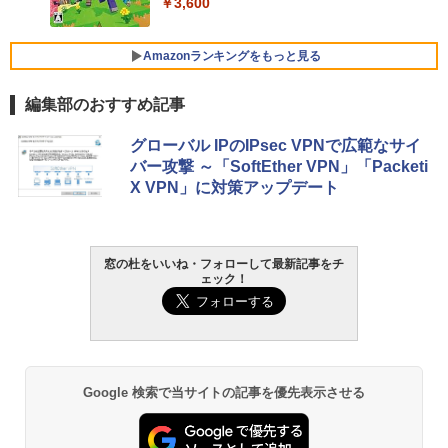
￥3,600
FMV ノートパソコン WE1-K3 (MS 365 P
ersonal/Copilotキー搭載/Win 11/15.6型/
Core i5/16GB/SSD 512GB/ホワイト) FM
Amazonランキングをもっと見る
VWK3E15W_AZ
編集部のおすすめ記事
￥139,880
生成AIパスポート公式テキスト 第４版
Amazon Kindle Paperwhite (16GB) 7イ
グローバル IPのIPsec VPNで広範なサイ
ンチディスプレイ、色調調節ライト、12
バー攻撃 ～「SoftEther VPN」「Packeti
週間持続バッテリー、広告なし、ブラッ
￥1,766
X VPN」に対策アップデート
ク
￥22,980
AIイラスト表現辞典: 思い通りの絵を引き
窓の杜をいいね・フォローして最新記事をチ
ェック！
出す プロンプトの言葉 AI画像生成シリー
Amazon Kindle - 目に優しい、かさばら
ズ (はぴーイラストLabo)
ない、大きな画面で読みやすい、6週間持
続バッテリー、6インチディスプレイ電子
書籍リーダー、ブラック、16GB、広告な
￥480
し
￥16,980
ClaudeCode いちばんやさしい 教科書:
Google 検索で当サイトの記事を優先表示させる
非エンジニア 初心者 素人 でも安心 使い
方 マニュアル AI副業にもコンテンツ作成
にもKindle出版にも！ 非エンジニアのた
Kindle Paperwhite シグニチャーエディ