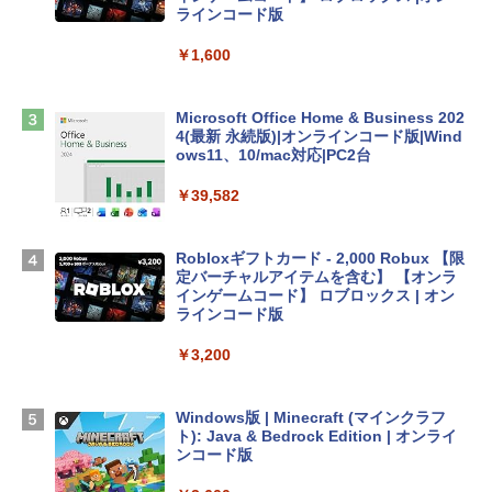
tomtoc 360°保護 15.6 16インチ パソコ
ラインコード版
ンケース Dell NEC Lavie ASUS HP dyna
book Lenovo対応
￥1,600
￥2,952
Microsoft Office Home & Business 202
4(最新 永続版)|オンラインコード版|Wind
Apple 2026 MacBook Air M5チップ搭載
ows11、10/mac対応|PC2台
13インチノートブック：AIとApple Intell
igence、13.6インチLiquid Retinaディ
￥39,582
スプレイ、16GBユニファイドメモリ、1
TB SSDストレージ、12MPセンターフレ
ームカメラ、日本語キーボード、Touch I
Robloxギフトカード - 2,000 Robux 【限
D - シルバー
定バーチャルアイテムを含む】 【オンラ
インゲームコード】 ロブロックス | オン
￥261,414
ラインコード版
￥3,200
【Amazon.co.jp限定】 HP ノートパソコ
ン 15-fd 15.6インチ 16GBメモリ 512GB
SSD インテル Core 5
Windows版 | Minecraft (マインクラフ
ト): Java & Bedrock Edition | オンライ
￥129,800
ンコード版