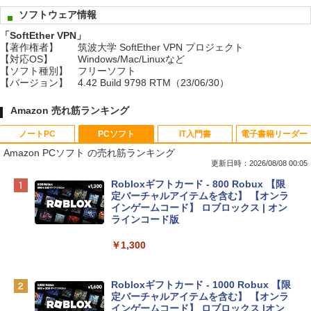
ソフトウェア情報
「SoftEther VPN」
【著作権者】
筑波大学 SoftEther VPN プロジェクト
【対応OS】
Windows/Mac/Linuxなど
【ソフト種別】
フリーソフト
【バージョン】
4.42 Build 9798 RTM（23/06/30）
Amazon 売れ筋ランキング
ノートPC
PCソフト
IT入門書
電子書籍リーダー
Amazon PCソフト の売れ筋ランキング
更新日時：2026/08/08 00:05
Apple 2026 MacBook Neo A18 Proチッ
Robloxギフトカード - 800 Robux 【限
プ搭載13インチノートブック：AIとAppl
定バーチャルアイテムを含む】 【オンラ
e Intelligence、Liquid Retinaディスプ
インゲームコード】 ロブロックス | オン
レイ、8GBメモリ、512GB SSD、1080p
ラインコード版
FaceTime HDカメラ、Touch ID - インデ
ィゴ + 3年延長 AppleCare+ for 13インチ
￥1,300
MacBook Neo(A18 Pro)|ダウンロード版
￥162,598
Robloxギフトカード - 1000 Robux 【限
定バーチャルアイテムを含む】 【オンラ
インゲームコード】 ロブロックス |オン