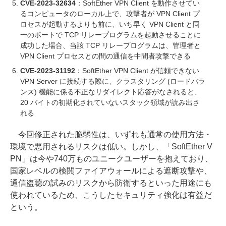
CVE-2023-32634
：SoftEther VPN Client を動作させてい
るコンピュータのローカル上で、攻撃者が VPN Client プ
ロセスが起動するよりも前に、いち早く VPN Client と同
一のポートで TCP リレープログラムを起動させることに
成功した場合、当該 TCP リレープログラムは、管理者と
VPN Client プロセスとの間の通信を中間者攻撃できる
CVE-2023-31192
：SoftEther VPN Client が信頼できない
VPN Server に接続する際に、クラスタリング (ロードバラ
ンス) 機能に係る不正なリダイレクト応答がなされると、
20 バイトの初期化されていないスタック領域が読み出さ
れる
今回修正された脆弱性は、いずれも通常の使用方法・
環境で悪用されるリスクは低い。しかし、「SoftEther V
PN」は今や740万ものユニークユーザーを抱えており、
国家レベルの検閲ファイアウォールによる遮断攻撃や、
通信盗聴の試みのリスクから防衛するといった用途にも
使われているため、こうしたセキュリティ強化は有益だ
という。