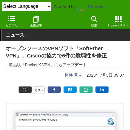
Powered by
Translate
窓の杜
インターネット
ネットワーク
Windows
カテゴリ
過去記事
検索
Impressサイト
ニュース
オープンソースのVPNソフト「SoftEther
VPN」、Ciscoの協力で6件の脆弱性を修正
製品版「PacketiX VPN」にもアップデート
樽井 秀人
2023年7月3日 09:37
リスト