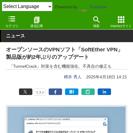
Powered by
Translate
窓の杜
インターネット
ネットワーク
Windows
カテゴリ
過去記事
検索
Impressサイト
ニュース
オープンソースのVPNソフト「SoftEther VPN」
製品版が約2年ぶりのアップデート
「TunnelCrack」対策を含む機能強化、不具合の修正も
樽井 秀人
2025年4月18日 14:21
リスト