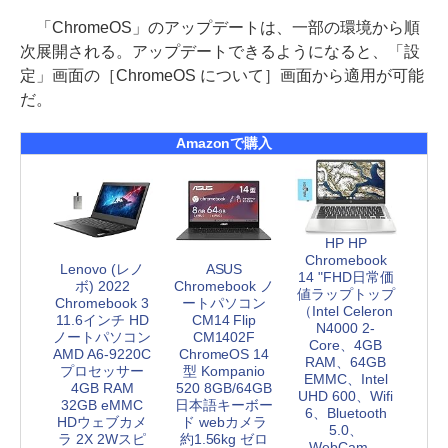
「ChromeOS」のアップデートは、一部の環境から順
次展開される。アップデートできるようになると、「設
定」画面の［ChromeOS について］画面から適用が可能
だ。
Amazonで購入
HP HP
Chromebook
Lenovo (レノ
ASUS
14 "FHD日常価
ボ) 2022
Chromebook ノ
値ラップトップ
Chromebook 3
ートパソコン
（Intel Celeron
11.6インチ HD
CM14 Flip
N4000 2-
ノートパソコン
CM1402F
Core、4GB
AMD A6-9220C
ChromeOS 14
RAM、64GB
プロセッサー
型 Kompanio
EMMC、Intel
4GB RAM
520 8GB/64GB
UHD 600、Wifi
32GB eMMC
日本語キーボー
6、Bluetooth
HDウェブカメ
ド webカメラ
5.0、
ラ 2X 2Wスピ
約1.56kg ゼロ
WebCam、