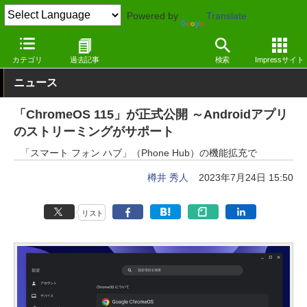
Powered by
Translate
窓の杜
システム・ファイル
システム
その他
カテゴリ
過去記事
検索
Impressサイト
ニュース
「ChromeOS 115」が正式公開 ～Androidアプリ
のストリーミングがサポート
「スマート フォン ハブ」（Phone Hub）の機能拡充で
樽井 秀人
2023年7月24日 15:50
リスト