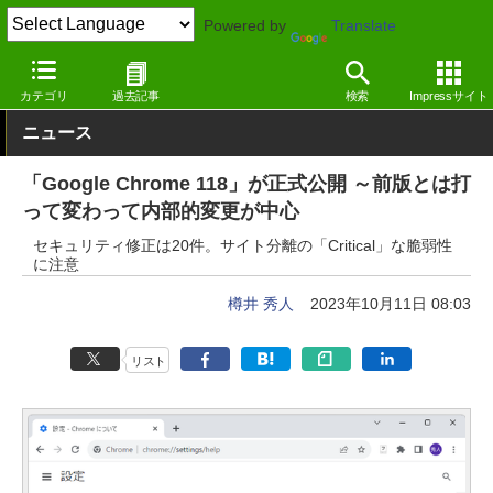
Powered by
Translate
窓の杜
インターネット
Webブラウザー
Windows
カテゴリ
過去記事
検索
Impressサイト
ニュース
「Google Chrome 118」が正式公開 ～前版とは打
って変わって内部的変更が中心
セキュリティ修正は20件。サイト分離の「Critical」な脆弱性
に注意
樽井 秀人
2023年10月11日 08:03
リスト