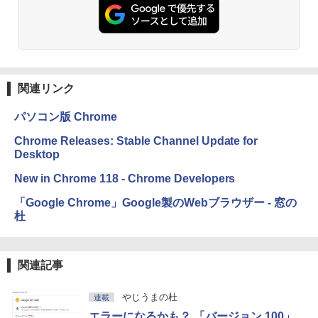
方 マニュアル AI副業にもコンテンツ作成
Microsoft Office Home & Business 202
にもKindle出版にも！ 非エンジニアのた
4(最新 永続版)|オンラインコード版|Wind
Kindle Paperwhite シグニチャーエディ
めのAIコーディング入門シリーズ
ows11、10/mac対応|PC2台
ション (32GB) 7インチディスプレイ、明
るさ自動調整、色調調節ライト、12週間
持続バッテリー、広告なし、メタリック
￥99
￥39,582
ブラック
関連リンク
￥27,980
1冊ですべて身につくHTML & CSSとWe
Robloxギフトカード - 2,000 Robux 【限
bデザイン入門講座［第2版］
定バーチャルアイテムを含む】 【オンラ
パソコン版 Chrome
インゲームコード】 ロブロックス | オン
ラインコード版
Amazon Kindle Colorsoft | 16GBストレ
￥1,292
Chrome Releases: Stable Channel Update for
ージ、防水、7インチカラーディスプレ
Desktop
イ、色調調節ライト、最大8週間持続バッ
￥3,200
テリー、広告無し、ブラック (2025年発
New in Chrome 118 - Chrome Developers
売)
FM TOWNS ハイパー・カタログ: 本体ハ
「Google Chrome」Google製のWebブラウザー - 窓の
ードウェア・市販ソフトウェアのパーフ
Windows版 | Minecraft (マインクラフ
￥31,980
ェクトリストと最新エミュレータ紹介
杜
ト): Java & Bedrock Edition | オンライ
ンコード版
￥1,600
New Amazon Kindle Scribe Colorsoft |
￥3,600
関連記事
11インチカラーディスプレイ、64GBスト
レージ、ノート機能搭載、明るさ自動調
整、色調調節ライト、プレミアムペン付
やじうまの杜
連載
き、グラファイト
エラーになるかも？ 「バージョン 100」