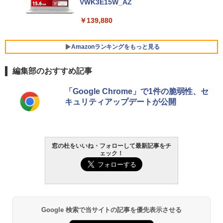
VWK3E15W_AZ
￥139,880
Amazonランキングをもっと見る
編集部のおすすめ記事
Robloxギフトカード - 800 Robux 【限
生成AIパスポート公式テキスト 第４版
Amazon Kindle Paperwhite (16GB) 7イ
「Google Chrome」で1件の脆弱性、セ
定バーチャルアイテムを含む】 【オンラ
ンチディスプレイ、色調調節ライト、12
キュリティアップデートが公開
インゲームコード】 ロブロックス | オン
週間持続バッテリー、広告なし、ブラッ
￥1,766
ラインコード版
ク
￥1,300
￥22,980
窓の杜をいいね・フォローして最新記事をチ
AIイラスト表現辞典: 思い通りの絵を引き
ェック！
出す プロンプトの言葉 AI画像生成シリー
Robloxギフトカード - 1000 Robux 【限
Amazon Kindle - 目に優しい、かさばら
ズ (はぴーイラストLabo)
定バーチャルアイテムを含む】 【オンラ
ない、大きな画面で読みやすい、6週間持
インゲームコード】 ロブロックス |オン
続バッテリー、6インチディスプレイ電子
ラインコード版
書籍リーダー、ブラック、16GB、広告な
￥480
し
￥1,600
Google 検索で当サイトの記事を優先表示させる
￥16,980
ClaudeCode いちばんやさしい 教科書:
非エンジニア 初心者 素人 でも安心 使い