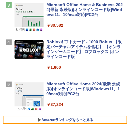
Microsoft Office Home & Business 202
4(最新 永続版)|オンラインコード版|Wind
Apple 2026 MacBook Air M5チップ搭載
ows11、10/mac対応|PC2台
13インチノートブック：AIとApple Intell
igence、13.6インチLiquid Retinaディ
￥39,582
スプレイ、24GBユニファイドメモリ、1
TB SSD、12MPセンターフレームカメ
ラ、Touch ID - ミッドナイト + 3年延長
Robloxギフトカード - 1000 Robux 【限
AppleCare+ for 13インチMacBook Air
定バーチャルアイテムを含む】 【オンラ
(M5)|ダウンロード版
インゲームコード】 ロブロックス |オン
ラインコード版
￥347,600
￥1,600
【Amazon.co.jp限定】 HP ノートパソコ
ン 15-fd 15.6インチ 16GBメモリ 512GB
Microsoft Office Home 2024(最新 永続
SSD インテル Core 5
版)|オンラインコード版|Windows11、1
0/mac対応|PC2台
￥129,800
￥37,224
FMV ノートパソコン WE1-K3 (MS 365 P
ersonal/Copilotキー搭載/Win 11/15.6型/
Amazonランキングをもっと見る
Core i5/16GB/SSD 512GB/ホワイト) FM
VWK3E15W_AZ