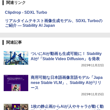
関連リンク
￥32,980
FM TOWNS ハイパー・カタログ: 本体ハ
ードウェア・市販ソフトウェアのパーフ
ェクトリストと最新エミュレータ紹介
Clipdrop - SDXL Turbo
Amazon Kindle Colorsoft | 16GBストレ
リアルタイムテキスト画像生成モデル、SDXL Turboの
ージ、防水、7インチカラーディスプレ
￥1,600
イ、色調調節ライト、最大8週間持続バッ
ご紹介 — Stability AI Japan
テリー、広告無し、ブラック (2025年発
売)
1冊ですべて身につくHTML & CSSとWe
bデザイン入門講座［第2版］
関連記事
￥39,980
￥2,326
ついにAIが動画も生成可能に！ Stability
New Amazon Kindle Scribe Colorsoft |
AIが「Stable Video Diffusion」を発表
11インチカラーディスプレイ、64GBスト
レージ、ノート機能搭載、明るさ自動調
2023年11月22日
整、色調調節ライト、プレミアムペン付
き、グラファイト
商用可能な日本語画像言語モデル「Japa
￥115,980
nese Stable VLM」、Stability AIがリリ
ース
2023年11月15日
1枚の静止画からAIが人やキャラが動く動