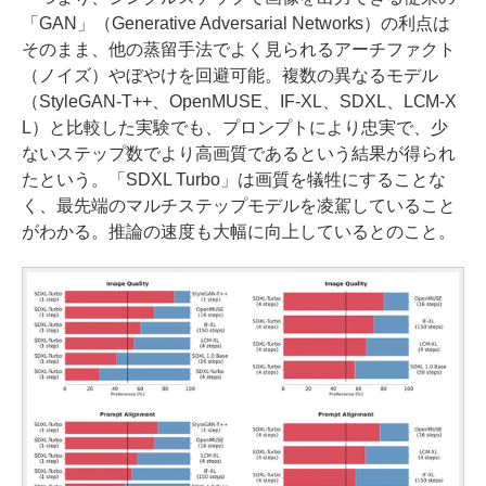
「GAN」（Generative Adversarial Networks）の利点は
そのまま、他の蒸留手法でよく見られるアーチファクト
（ノイズ）やぼやけを回避可能。複数の異なるモデル
（StyleGAN-T++、OpenMUSE、IF-XL、SDXL、LCM-X
L）と比較した実験でも、プロンプトにより忠実で、少
ないステップ数でより高画質であるという結果が得られ
たという。「SDXL Turbo」は画質を犠牲にすることな
く、最先端のマルチステップモデルを凌駕していること
がわかる。推論の速度も大幅に向上しているとのこと。