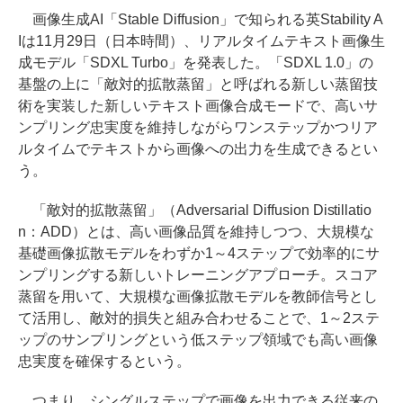
画像生成AI「Stable Diffusion」で知られる英Stability A
Iは11月29日（日本時間）、リアルタイムテキスト画像生
成モデル「SDXL Turbo」を発表した。「SDXL 1.0」の
基盤の上に「敵対的拡散蒸留」と呼ばれる新しい蒸留技
術を実装した新しいテキスト画像合成モードで、高いサ
ンプリング忠実度を維持しながらワンステップかつリア
ルタイムでテキストから画像への出力を生成できるとい
う。
「敵対的拡散蒸留」（Adversarial Diffusion Distillatio
n：ADD）とは、高い画像品質を維持しつつ、大規模な
基礎画像拡散モデルをわずか1～4ステップで効率的にサ
ンプリングする新しいトレーニングアプローチ。スコア
蒸留を用いて、大規模な画像拡散モデルを教師信号とし
て活用し、敵対的損失と組み合わせることで、1～2ステ
ップのサンプリングという低ステップ領域でも高い画像
忠実度を確保するという。
つまり、シングルステップで画像を出力できる従来の