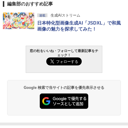
編集部のおすすめ記事
￥120,000
生成AIパスポート公式テキスト 第４版
Amazon Kindle Paperwhite (16GB) 7イ
生成AIストリーム
連載
ンチディスプレイ、色調調節ライト、12
日本特化型画像生成AI「JSDXL」で和風
週間持続バッテリー、広告なし、ブラッ
￥1,766
ク
画像の魅力を探求してみた！
￥27,980
AIイラスト表現辞典: 思い通りの絵を引き
窓の杜をいいね・フォローして最新記事をチ
出す プロンプトの言葉 AI画像生成シリー
Amazon Kindle - 目に優しい、かさばら
ェック！
ズ (はぴーイラストLabo)
ない、大きな画面で読みやすい、6週間持
続バッテリー、6インチディスプレイ電子
書籍リーダー、ブラック、16GB、広告な
￥480
し
￥19,980
ClaudeCode いちばんやさしい 教科書:
Google 検索で当サイトの記事を優先表示させる
非エンジニア 初心者 素人 でも安心 使い
方 マニュアル AI副業にもコンテンツ作成
にもKindle出版にも！ 非エンジニアのた
Kindle Paperwhite シグニチャーエディ
めのAIコーディング入門シリーズ
ション (32GB) 7インチディスプレイ、明
るさ自動調整、色調調節ライト、12週間
持続バッテリー、広告なし、メタリック
￥99
ジェード