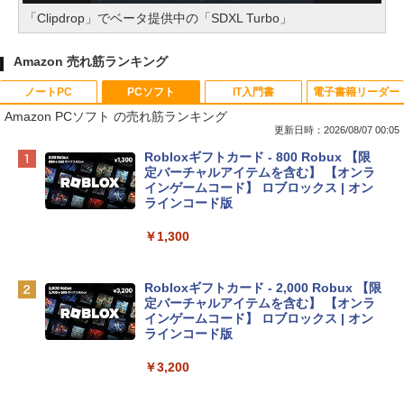
「Clipdrop」でベータ提供中の「SDXL Turbo」
Amazon 売れ筋ランキング
ノートPC
PCソフト
IT入門書
電子書籍リーダー
Amazon PCソフト の売れ筋ランキング
更新日時：2026/08/07 00:05
Apple 2026 MacBook Neo A18 Proチッ
Robloxギフトカード - 800 Robux 【限
プ搭載13インチノートブック：AIとAppl
定バーチャルアイテムを含む】 【オンラ
e Intelligence、Liquid Retinaディスプ
インゲームコード】 ロブロックス | オン
レイ、8GBメモリ、512GB SSD、1080p
ラインコード版
FaceTime HDカメラ、Touch ID - インデ
ィゴ + 3年延長 AppleCare+ for 13インチ
￥1,300
MacBook Neo(A18 Pro)|ダウンロード版
￥162,598
Robloxギフトカード - 2,000 Robux 【限
定バーチャルアイテムを含む】 【オンラ
インゲームコード】 ロブロックス | オン
tomtoc 360°保護 15.6 16インチ パソコ
ラインコード版
ンケース Dell NEC Lavie ASUS HP dyna
book Lenovo対応
￥3,200
￥2,952