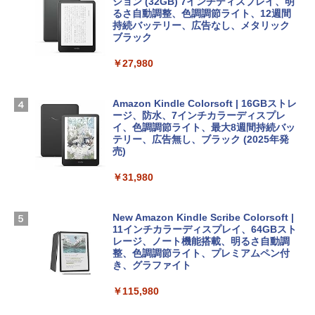
Apple 2026 MacBook Air M5チップ搭載
ラインコード版
ション (32GB) 7インチディスプレイ、明
13インチノートブック：AIとApple Intell
るさ自動調整、色調調節ライト、12週間
igence、13.6インチLiquid Retinaディ
持続バッテリー、広告なし、メタリック
￥99
￥3,200
スプレイ、16GBユニファイドメモリ、1
ブラック
TB SSDストレージ、12MPセンターフレ
ームカメラ、日本語キーボード、Touch I
￥27,980
1冊ですべて身につくHTML & CSSとWe
Robloxギフトカード - 1000 Robux 【限
D - シルバー
bデザイン入門講座［第2版］
定バーチャルアイテムを含む】 【オンラ
インゲームコード】 ロブロックス |オン
￥261,414
ラインコード版
Amazon Kindle Colorsoft | 16GBストレ
￥1,292
ージ、防水、7インチカラーディスプレ
イ、色調調節ライト、最大8週間持続バッ
￥1,600
【Amazon.co.jp限定】 HP ノートパソコ
テリー、広告無し、ブラック (2025年発
ン 15-fd 15.6インチ 16GBメモリ 512GB
売)
FM TOWNS ハイパー・カタログ: 本体ハ
SSD インテル Core 5
ードウェア・市販ソフトウェアのパーフ
Windows版 | Minecraft (マインクラフ
￥31,980
ェクトリストと最新エミュレータ紹介
ト): Java & Bedrock Edition | オンライ
￥129,800
ンコード版
￥1,600
New Amazon Kindle Scribe Colorsoft |
￥3,600
FMV ノートパソコン WE1-K3 (MS 365 P
11インチカラーディスプレイ、64GBスト
ersonal/Copilotキー搭載/Win 11/15.6型/
レージ、ノート機能搭載、明るさ自動調
Core i5/16GB/SSD 512GB/ホワイト) FM
整、色調調節ライト、プレミアムペン付
VWK3E15W_AZ
き、グラファイト
￥139,880
￥115,980