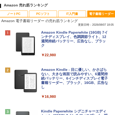
Amazon 売れ筋ランキング
ノートPC
PCソフト
IT入門書
電子書籍リーダー
Amazon 電子書籍リーダー の売れ筋ランキング
更新日時：2026/08/07 18:05
Apple 2026 MacBook Neo A18 Proチッ
Robloxギフトカード - 800 Robux 【限
生成AIパスポート公式テキスト 第４版
Amazon Kindle Paperwhite (16GB) 7イ
プ搭載13インチノートブック：AIとAppl
定バーチャルアイテムを含む】 【オンラ
ンチディスプレイ、色調調節ライト、12
e Intelligence、Liquid Retinaディスプ
インゲームコード】 ロブロックス | オン
週間持続バッテリー、広告なし、ブラッ
￥1,766
レイ、8GBメモリ、512GB SSD、1080p
ラインコード版
ク
FaceTime HDカメラ、Touch ID - インデ
ィゴ + 3年延長 AppleCare+ for 13インチ
￥1,300
￥22,980
MacBook Neo(A18 Pro)|ダウンロード版
AIイラスト表現辞典: 思い通りの絵を引き
￥162,598
出す プロンプトの言葉 AI画像生成シリー
Microsoft Office Home & Business 202
Amazon Kindle - 目に優しい、かさばら
ズ (はぴーイラストLabo)
4(最新 永続版)|オンラインコード版|Wind
ない、大きな画面で読みやすい、6週間持
ows11、10/mac対応|PC2台
続バッテリー、6インチディスプレイ電子
tomtoc 360°保護 15.6 16インチ パソコ
書籍リーダー、ブラック、16GB、広告な
￥480
ンケース Dell NEC Lavie ASUS HP dyna
し
￥39,582
book Lenovo対応
￥16,980
ClaudeCode いちばんやさしい 教科書:
￥2,952
非エンジニア 初心者 素人 でも安心 使い
Robloxギフトカード - 2,000 Robux 【限
方 マニュアル AI副業にもコンテンツ作成
定バーチャルアイテムを含む】 【オンラ
にもKindle出版にも！ 非エンジニアのた
インゲームコード】 ロブロックス | オン
Kindle Paperwhite シグニチャーエディ
めのAIコーディング入門シリーズ