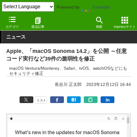
Powered by
Translate
窓の杜
セキュリティ
脆弱性
Mac
カテゴリ
過去記事
検索
Impressサイト
ニュース
Apple、「macOS Sonoma 14.2」を公開 ～任意
コード実行など39件の脆弱性を修正
macOS Ventura/Monterey、Safari、tvOS、watchOSなどにも
セキュリティ修正
長谷川 正太郎
2023年12月12日 16:44
リスト