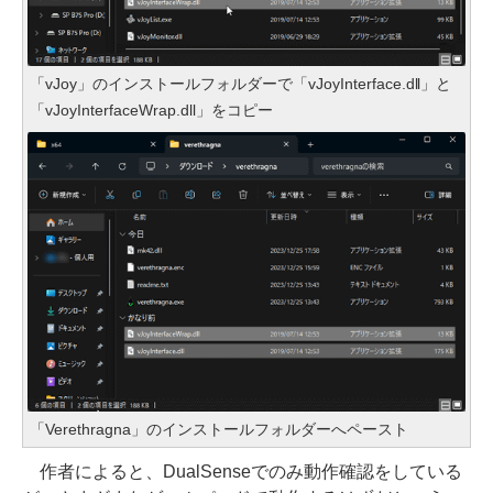
「vJoy」のインストールフォルダーで「vJoyInterface.dll」と
「vJoyInterfaceWrap.dll」をコピー
「Verethragna」のインストールフォルダーへペースト
作者によると、DualSenseでのみ動作確認をしている