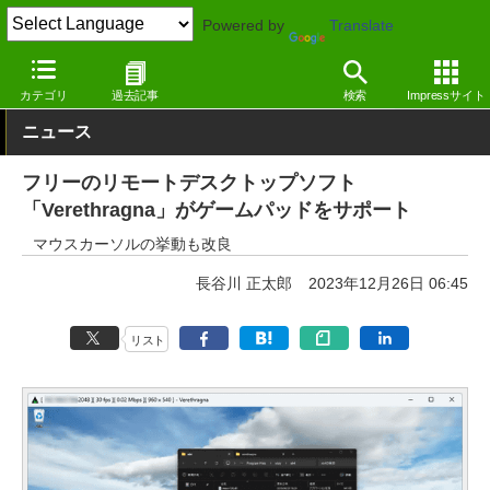
Powered by
Translate
窓の杜
インターネット
ネットワーク
Windows
カテゴリ
過去記事
検索
Impressサイト
ニュース
フリーのリモートデスクトップソフト
「Verethragna」がゲームパッドをサポート
マウスカーソルの挙動も改良
長谷川 正太郎
2023年12月26日 06:45
リスト