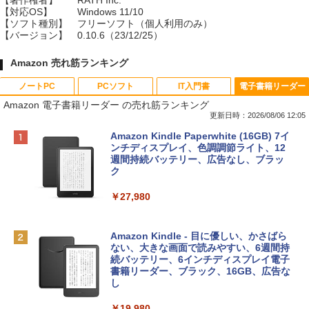
【著作権者】
RATH Inc.
【対応OS】
Windows 11/10
【ソフト種別】
フリーソフト（個人利用のみ）
【バージョン】
0.10.6（23/12/25）
Amazon 売れ筋ランキング
ノートPC
PCソフト
IT入門書
電子書籍リーダー
Amazon 電子書籍リーダー の売れ筋ランキング
更新日時：2026/08/06 12:05
Apple 2026 MacBook Neo A18 Proチッ
Xbox プリペイドカード 10,000円 デジタ
生成AIパスポート公式テキスト 第４版
Amazon Kindle Paperwhite (16GB) 7イ
プ搭載13インチノートブック：AIとAppl
ルコード 【旧 Xbox ギフトカード】 [オ
ンチディスプレイ、色調調節ライト、12
e Intelligenceのために設計、Liquid Ret
ンラインコード]
週間持続バッテリー、広告なし、ブラッ
￥1,766
inaディスプレイ、8GBユニファイドメモ
ク
リ、512GB SSDストレージ、1080p Fac
￥10,000
eTime HDカメラ、Touch ID - インディ
￥27,980
ゴ
AIイラスト表現辞典: 思い通りの絵を引き
Robloxギフトカード - 800 Robux 【限
￥137,800
出す プロンプトの言葉 AI画像生成シリー
定バーチャルアイテムを含む】 【オンラ
Amazon Kindle - 目に優しい、かさばら
ズ (はぴーイラストLabo)
インゲームコード】 ロブロックス | オン
ない、大きな画面で読みやすい、6週間持
ラインコード版
続バッテリー、6インチディスプレイ電子
tomtoc 360°保護 15.6 16インチ パソコ
書籍リーダー、ブラック、16GB、広告な
￥99
ンケース Dell NEC Lavie ASUS HP dyna
し
￥1,300
book Lenovo対応
￥19,980