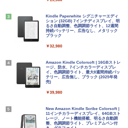
ClaudeCode いちばんやさしい 教科書:
￥2,952
非エンジニア 初心者 素人 でも安心 使い
Microsoft Office Home & Business 202
方 マニュアル AI副業にもコンテンツ作成
4(最新 永続版)|オンラインコード版|Wind
にもKindle出版にも！ 非エンジニアのた
ows11、10/mac対応|PC2台
Kindle Paperwhite シグニチャーエディ
めのAIコーディング入門シリーズ
Apple 2026 MacBook Air M5チップ搭載
ション (32GB) 7インチディスプレイ、明
13インチノートブック：AIとApple Intell
るさ自動調整、色調調節ライト、12週間
￥39,582
igence、13.6インチLiquid Retinaディ
持続バッテリー、広告なし、メタリック
￥99
スプレイ、24GBユニファイドメモリ、1
ブラック
TB SSDストレージ、12MPセンターフレ
Robloxギフトカード - 2,000 Robux 【限
ームカメラ、日本語キーボード、Touch I
￥32,980
FM TOWNS ハイパー・カタログ: 本体ハ
定バーチャルアイテムを含む】 【オンラ
D - スカイブルー
ードウェア・市販ソフトウェアのパーフ
インゲームコード】 ロブロックス | オン
ェクトリストと最新エミュレータ紹介
ラインコード版
￥298,901
Amazon Kindle Colorsoft | 16GBストレ
ージ、防水、7インチカラーディスプレ
￥1,600
￥3,200
イ、色調調節ライト、最大8週間持続バッ
【Amazon.co.jp限定】 HP ノートパソコ
テリー、広告無し、ブラック (2025年発
ン 15-fd 15.6インチ 16GBメモリ 512GB
売)
1冊ですべて身につくHTML & CSSとWe
Robloxギフトカード - 1000 Robux 【限
SSD インテル Core 5
bデザイン入門講座［第2版］
定バーチャルアイテムを含む】 【オンラ
￥39,980
インゲームコード】 ロブロックス |オン
￥129,800
ラインコード版
￥2,326
New Amazon Kindle Scribe Colorsoft |
￥1,600
FMV ノートパソコン WE1-K3 (MS 365 P
11インチカラーディスプレイ、64GBスト
ersonal/Copilotキー搭載/Win 11/15.6型/
レージ、ノート機能搭載、明るさ自動調
Core i5/16GB/SSD 512GB/ホワイト) FM
整、色調調節ライト、プレミアムペン付