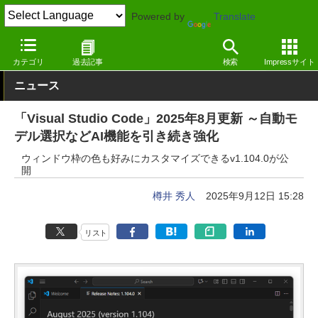
Powered by
Translate
窓の杜
プログラミング
プログラミング
Windows
カテゴリ
過去記事
検索
Impressサイト
ニュース
「Visual Studio Code」2025年8月更新 ～自動モ
デル選択などAI機能を引き続き強化
ウィンドウ枠の色も好みにカスタマイズできるv1.104.0が公
開
樽井 秀人
2025年9月12日 15:28
リスト