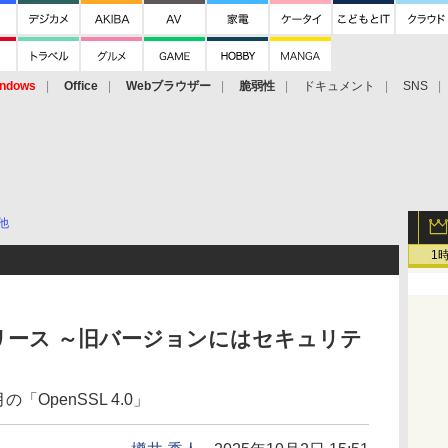
ndows
Office
Webブラウザー
脆弱性
ドキュメント
SNS
他
1
」がリリース ～旧バージョンにはセキュリテ
「OpenSSL 4.0」