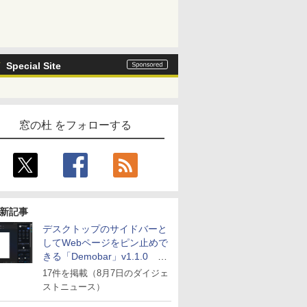
Special Site
窓の杜 をフォローする
新記事
デスクトップのサイドバーと
してWebページをピン止めで
きる「Demobar」v1.1.0 ほ
か
17件を掲載（8月7日のダイジェ
ストニュース）