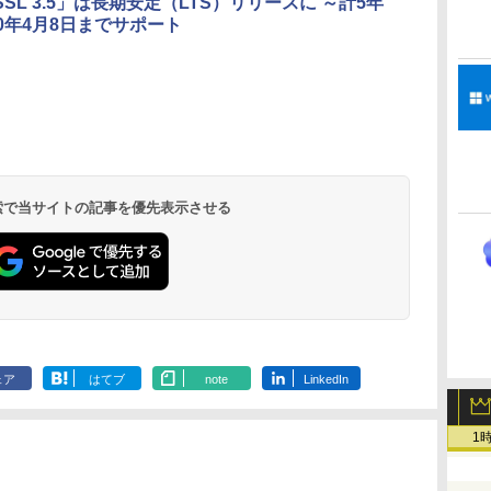
SSL 3.5」は長期安定（LTS）リリースに ～計5年
30年4月8日までサポート
 検索で当サイトの記事を優先表示させる
ェア
はてブ
note
LinkedIn
1