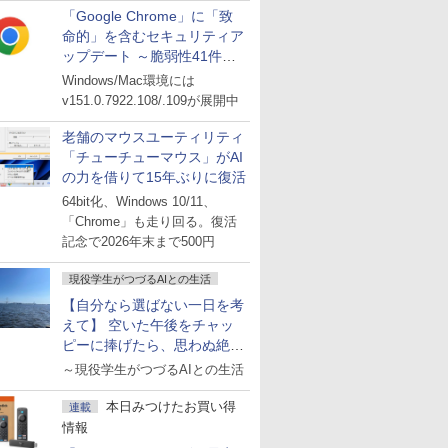
「Google Chrome」に「致
命的」を含むセキュリティア
ップデート ～脆弱性41件に
対処
Windows/Mac環境には
v151.0.7922.108/.109が展開中
老舗のマウスユーティリティ
「チューチューマウス」がAI
の力を借りて15年ぶりに復活
64bit化、Windows 10/11、
「Chrome」も走り回る。復活
記念で2026年末まで500円
現役学生がつづるAIとの生活
【自分なら選ばない一日を考
えて】 空いた午後をチャッ
ピーに捧げたら、思わぬ絶景
に出会った話
～現役学生がつづるAIとの生活
本日みつけたお買い得
連載
情報