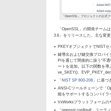
「OpenSSL」プロジェクトの公式
「OpenSSL」の開発チームは
3.6」をリリースした。主な変
PKEYオブジェクトでNIS
鍵導出および鍵交換プロバイダ
PIを通じて間接的に扱う“不
ートを追加。以下の関数を導入。EVP
ve_SKEY()、EVP_PKEY_deri
「NIST SP 800-208」
に基づ
ANSI-Cツールチェーンで「
能をサポートするコンパイラ
VxWorksプラットフォーム
「openssl configu