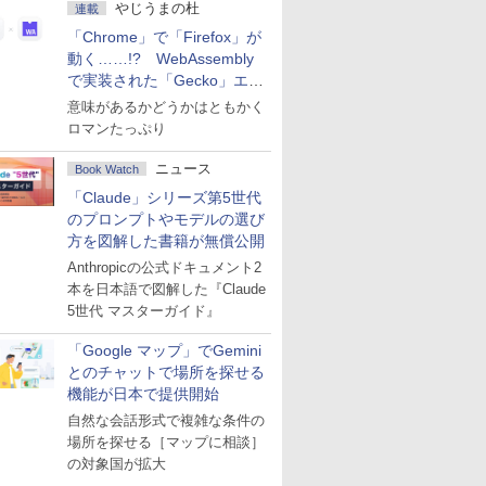
やじうまの杜
連載
「Chrome」で「Firefox」が
動く……!? WebAssembly
で実装された「Gecko」エン
ジン
意味があるかどうかはともかく
ロマンたっぷり
ニュース
Book Watch
「Claude」シリーズ第5世代
のプロンプトやモデルの選び
方を図解した書籍が無償公開
Anthropicの公式ドキュメント2
本を日本語で図解した『Claude
5世代 マスターガイド』
「Google マップ」でGemini
とのチャットで場所を探せる
機能が日本で提供開始
自然な会話形式で複雑な条件の
場所を探せる［マップに相談］
の対象国が拡大