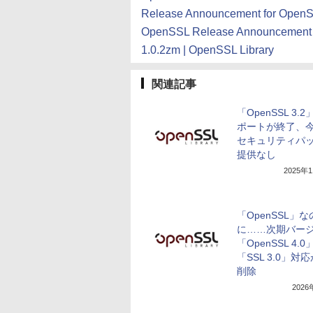
Release Announcement for OpenSS
OpenSSL Release Announcement for 3
1.0.2zm | OpenSSL Library
関連記事
「OpenSSL 3.
ポートが終了、
セキュリティパ
提供なし
2025年
「OpenSSL」な
に……次期バー
「OpenSSL 4.0
「SSL 3.0」対
削除
202