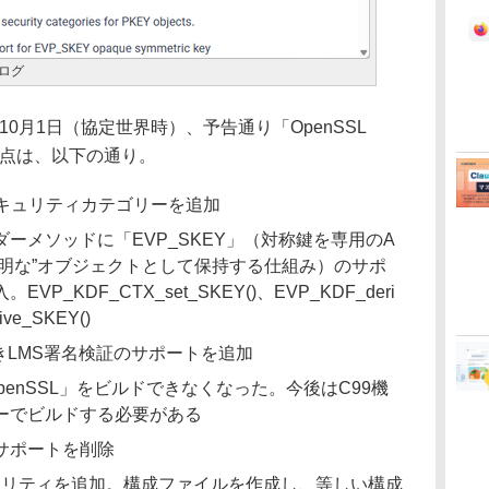
ブログ
10月1日（協定世界時）、予告通り「OpenSSL
更点は、以下の通り。
Tセキュリティカテゴリーを追加
ーメソッドに「EVP_SKEY」（対称鍵を専用のA
透明な”オブジェクトとして保持する仕組み）のサポ
_KDF_CTX_set_SKEY()、EVP_KDF_deri
ve_SKEY()
きLMS署名検証のサポートを追加
OpenSSL」をビルドできなくなった。今後はC99機
ーでビルドする必要がある
のサポートを削除
tl」ユーティリティを追加。構成ファイルを作成し、等しい構成