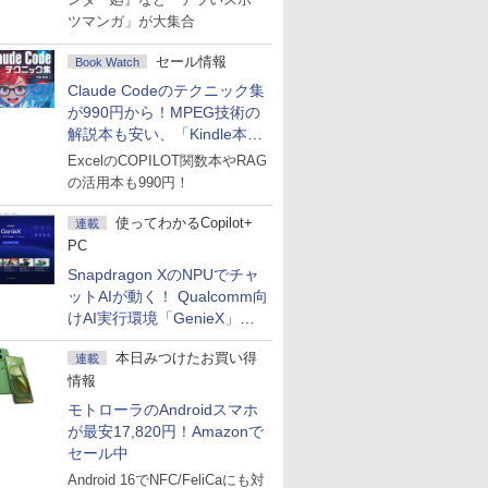
ツマンガ」が大集合
セール情報
Book Watch
Claude Codeのテクニック集
が990円から！MPEG技術の
解説本も安い、「Kindle本サ
マーセール」第2弾開始！
ExcelのCOPILOT関数本やRAG
の活用本も990円！
使ってわかるCopilot+
連載
PC
Snapdragon XのNPUでチャ
ットAIが動く！ Qualcomm向
けAI実行環境「GenieX」を
試してみた
本日みつけたお買い得
連載
情報
モトローラのAndroidスマホ
が最安17,820円！Amazonで
セール中
Android 16でNFC/FeliCaにも対