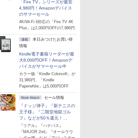
「Fire TV」シリーズが最安
4,980円！Amazonデバイス
のサマーセール
4K/Wi-Fi 6対応の「Fire TV 4K
Plus」は2,000円OFFの7,980円
本日みつけたお買い得
連載
情報
Kindle電子書籍リーダーが最
大8,000円OFF！Amazonデ
バイスがサマーセール中
カラー版「Kindle Colorsoft」が
31,980円。「Kindle
Paperwhite」は5,000円OFF
セール情報
Book Watch
『ドッジ弾子』『新テニスの
王子様』『二階堂地獄ゴル
フ』などが50％還元！
Amazonマンガ週末セール
『リアル』『ハナバス』
『MAJOR 2nd』『オールラウ
ンダー廻』など「アツいスポー