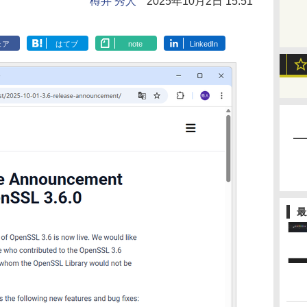
樽井 秀人
2025年10月2日 15:51
ェア
はてブ
note
LinkedIn
最