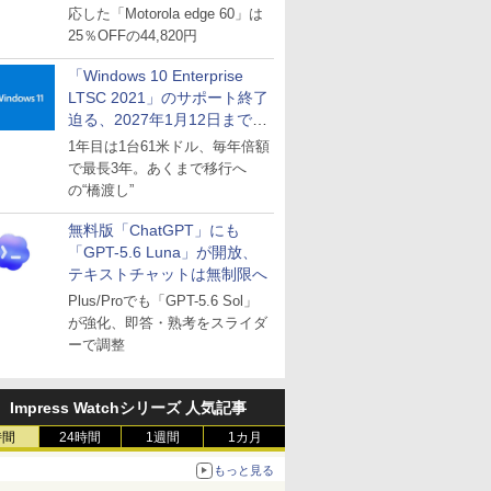
応した「Motorola edge 60」は
25％OFFの44,820円
「Windows 10 Enterprise
LTSC 2021」のサポート終了
迫る、2027年1月12日まで
～ESUは9月1日から販売
1年目は1台61米ドル、毎年倍額
で最長3年。あくまで移行へ
の“橋渡し”
無料版「ChatGPT」にも
「GPT-5.6 Luna」が開放、
テキストチャットは無制限へ
Plus/Proでも「GPT-5.6 Sol」
が強化、即答・熟考をスライダ
ーで調整
Impress Watchシリーズ 人気記事
時間
24時間
1週間
1カ月
もっと見る