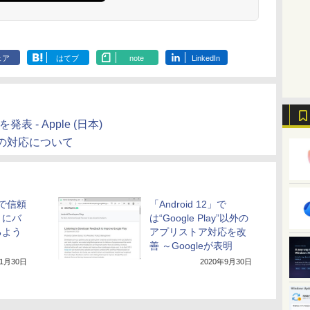
ェア
はてブ
note
LinkedIn
表 - Apple (日本)
の対応について
y」で信頼
「Android 12」で
リにバ
は“Google Play”以外の
るよう
アプリストア対応を改
善 ～Googleが表明
年1月30日
2020年9月30日