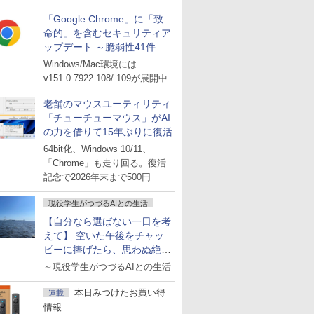
「Google Chrome」に「致
命的」を含むセキュリティア
ップデート ～脆弱性41件に
対処
Windows/Mac環境には
v151.0.7922.108/.109が展開中
老舗のマウスユーティリティ
「チューチューマウス」がAI
の力を借りて15年ぶりに復活
64bit化、Windows 10/11、
「Chrome」も走り回る。復活
記念で2026年末まで500円
現役学生がつづるAIとの生活
【自分なら選ばない一日を考
えて】 空いた午後をチャッ
ピーに捧げたら、思わぬ絶景
に出会った話
～現役学生がつづるAIとの生活
本日みつけたお買い得
連載
情報