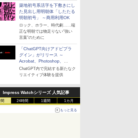
築地初号系活字を下敷きにし
た見出し用明朝体「したたる
明朝初号」 ～商用利用OK
ロック、ホラー、時代劇……端
正な明朝では物足りない“強い
言葉”のために
「ChatGPT向けアドビプラ
グイン」がリリース ～
Acrobat、Photoshop、
Premiereなどの機能を1つの
ChatGPT内で完結する新たなク
プラグインに統合
リエイティブ体験を提供
Impress Watchシリーズ 人気記事
時間
24時間
1週間
1カ月
もっと見る