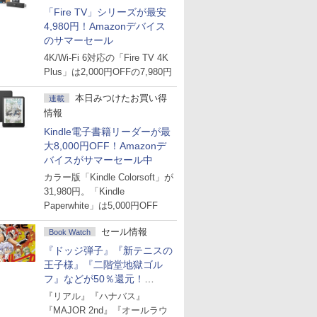
「Fire TV」シリーズが最安
4,980円！Amazonデバイス
のサマーセール
4K/Wi-Fi 6対応の「Fire TV 4K
Plus」は2,000円OFFの7,980円
本日みつけたお買い得
連載
情報
Kindle電子書籍リーダーが最
大8,000円OFF！Amazonデ
バイスがサマーセール中
カラー版「Kindle Colorsoft」が
31,980円。「Kindle
Paperwhite」は5,000円OFF
セール情報
Book Watch
『ドッジ弾子』『新テニスの
王子様』『二階堂地獄ゴル
フ』などが50％還元！
Amazonマンガ週末セール
『リアル』『ハナバス』
『MAJOR 2nd』『オールラウ