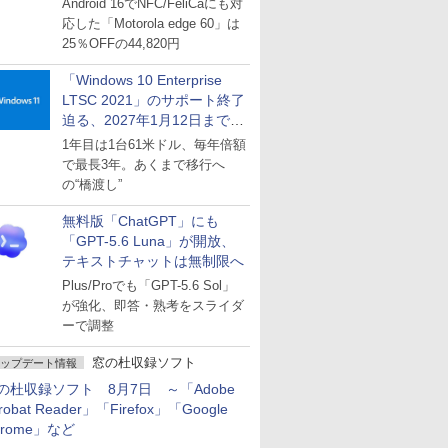
Android 16でNFC/FeliCaにも対
応した「Motorola edge 60」は
25％OFFの44,820円
「Windows 10 Enterprise
LTSC 2021」のサポート終了
迫る、2027年1月12日まで
～ESUは9月1日から販売
1年目は1台61米ドル、毎年倍額
で最長3年。あくまで移行へ
の“橋渡し”
無料版「ChatGPT」にも
「GPT-5.6 Luna」が開放、
テキストチャットは無制限へ
Plus/Proでも「GPT-5.6 Sol」
が強化、即答・熟考をスライダ
ーで調整
窓の杜収録ソフト
ップデート情報
の杜収録ソフト 8月7日 ～「Adobe
robat Reader」「Firefox」「Google
hrome」など