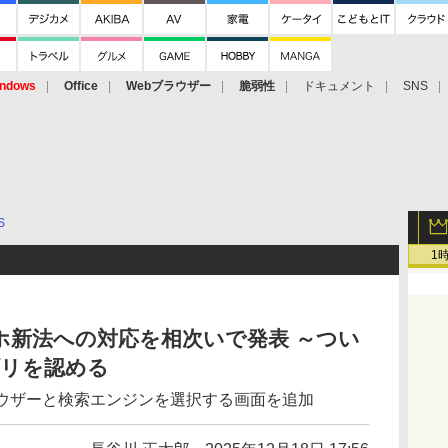
ndows
Office
Webブラウザー
脆弱性
ドキュメント
SNS
S
1
がスマホ新法への対応を相次いで発表 ～つい
アプリを認める
ラウザーと検索エンジンを選択する画面を追加