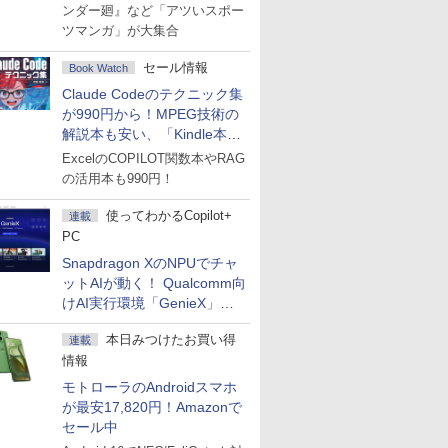
ンダー廻』など「アツいスポー
ツマンガ」が大集合
セール情報
Book Watch
Claude Codeのテクニック集
が990円から！MPEG技術の
解説本も安い、「Kindle本サ
マーセール」第2弾開始！
ExcelのCOPILOT関数本やRAG
の活用本も990円！
使ってわかるCopilot+
連載
PC
Snapdragon XのNPUでチャ
ットAIが動く！ Qualcomm向
けAI実行環境「GenieX」を
試してみた
本日みつけたお買い得
連載
情報
モトローラのAndroidスマホ
が最安17,820円！Amazonで
セール中