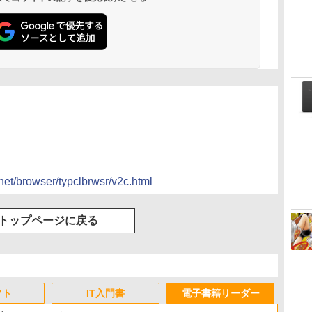
/inet/browser/typclbrwsr/v2c.html
トップページに戻る
フト
IT入門書
電子書籍リーダー