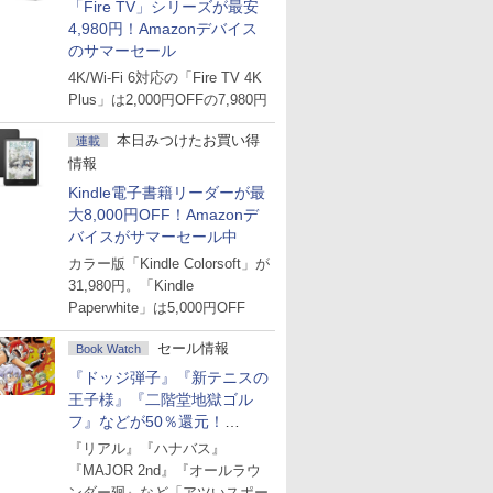
「Fire TV」シリーズが最安
4,980円！Amazonデバイス
のサマーセール
4K/Wi-Fi 6対応の「Fire TV 4K
Plus」は2,000円OFFの7,980円
本日みつけたお買い得
連載
情報
Kindle電子書籍リーダーが最
大8,000円OFF！Amazonデ
バイスがサマーセール中
カラー版「Kindle Colorsoft」が
31,980円。「Kindle
Paperwhite」は5,000円OFF
セール情報
Book Watch
『ドッジ弾子』『新テニスの
王子様』『二階堂地獄ゴル
フ』などが50％還元！
Amazonマンガ週末セール
『リアル』『ハナバス』
『MAJOR 2nd』『オールラウ
ンダー廻』など「アツいスポー