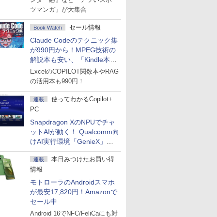
ツマンガ」が大集合
セール情報
Book Watch
Claude Codeのテクニック集
が990円から！MPEG技術の
解説本も安い、「Kindle本サ
マーセール」第2弾開始！
ExcelのCOPILOT関数本やRAG
の活用本も990円！
使ってわかるCopilot+
連載
PC
Snapdragon XのNPUでチャ
ットAIが動く！ Qualcomm向
けAI実行環境「GenieX」を
試してみた
本日みつけたお買い得
連載
情報
モトローラのAndroidスマホ
が最安17,820円！Amazonで
セール中
Android 16でNFC/FeliCaにも対