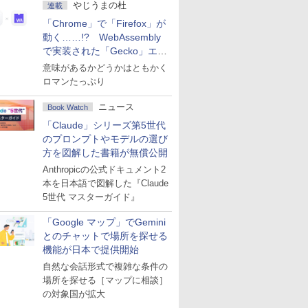
やじうまの杜
連載
「Chrome」で「Firefox」が
動く……!? WebAssembly
で実装された「Gecko」エン
ジン
意味があるかどうかはともかく
ロマンたっぷり
ニュース
Book Watch
「Claude」シリーズ第5世代
のプロンプトやモデルの選び
方を図解した書籍が無償公開
Anthropicの公式ドキュメント2
本を日本語で図解した『Claude
5世代 マスターガイド』
「Google マップ」でGemini
とのチャットで場所を探せる
機能が日本で提供開始
自然な会話形式で複雑な条件の
場所を探せる［マップに相談］
の対象国が拡大