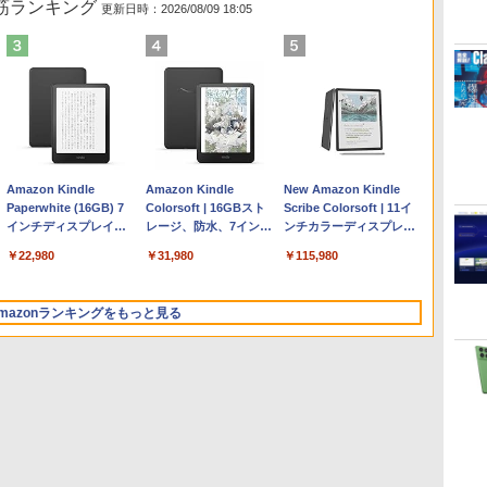
れ筋ランキング
更新日時：2026/08/09 18:05
Apple 2026 MacBook
Robloxギフトカード -
ClaudeCode いちばん
Amazon Kindle
【Amazon.co.jp限定】
Microsoft Office
AIイラスト表現辞典: 思
Amazon Kindle
FMV ノートパソコン
Windows版 | Minecraft
FM TOWNS ハイパー・
New Amazon Kindle
Air M5チップ搭載13イ
2,000 Robux 【限定バ
やさしい 教科書: 非エ
Paperwhite (16GB) 7
HP ノートパソコン 15-
Home & Business
い通りの絵を引き出す
Colorsoft | 16GBスト
WE1-K3 (MS 365
(マインクラフト): Java &
カタログ: 本体ハードウ
Scribe Colorsoft | 11イ
ンチノートブック：AI
ーチャルアイテムを含
ンジニア 初心者 素人
インチディスプレイ、
fd 15.6インチ 16GBメ
2024(最新 永続版)|オン
プロンプトの言葉 AI画
レージ、防水、7インチ
Personal/Copilotキー搭
Bedrock Edition | オンラ
ェア・市販ソフトウェア
ンチカラーディスプレ
とApple Intelligence、
む】 【オンラインゲー
でも安心 使い方 マニュ
色調調節ライト、12週
モリ 512GB SSD イン
ラインコード
像生成シリーズ (はぴー
カラーディスプレイ、
載/Win 11/15.6型/Core
インコード版
のパーフェクトリストと
イ、64GBストレージ、
￥278,800
￥3,200
￥99
￥22,980
￥129,800
￥39,582
￥480
￥31,980
￥139,880
￥3,600
￥1,600
￥115,980
13.6インチLiquid
ムコード】 ロブロック
アル AI副業にもコンテ
間持続バッテリー、広
テル Core 5
版|Windows11、
イラストLabo)
色調調節ライト、最大8
i5/16GB/SSD 512GB/ホ
最新エミュレータ紹介
ノート機能搭載、明るさ
Retinaディスプレイ、
ス | オンラインコード
ンツ作成にもKindle出
告なし、ブラック
10/mac対応|PC2台
週間持続バッテリー、
ワイト)
自動調整、色調調節ライ
16GBユニファイドメモ
版
版にも！ 非エンジニア
広告無し、ブラック
FMVWK3E15W_AZ
ト、プレミアムペン付
mazonランキングをもっと見る
リ、1TB SSDストレー
のためのAIコーディン
(2025年発売)
き、グラファイト
ジ、12MPセンターフレ
グ入門シリーズ
ームカメラ、日本語キ
ーボード、Touch ID -
ミッドナイト