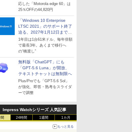
応した「Motorola edge 60」は
25％OFFの44,820円
「Windows 10 Enterprise
LTSC 2021」のサポート終了
迫る、2027年1月12日まで
～ESUは9月1日から販売
1年目は1台61米ドル、毎年倍額
で最長3年。あくまで移行へ
の“橋渡し”
無料版「ChatGPT」にも
「GPT-5.6 Luna」が開放、
テキストチャットは無制限へ
Plus/Proでも「GPT-5.6 Sol」
が強化、即答・熟考をスライダ
ーで調整
Impress Watchシリーズ 人気記事
時間
24時間
1週間
1カ月
もっと見る