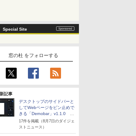
Special Site
窓の杜 をフォローする
新記事
デスクトップのサイドバーと
してWebページをピン止めで
きる「Demobar」v1.1.0 ほ
か
17件を掲載（8月7日のダイジェ
ストニュース）