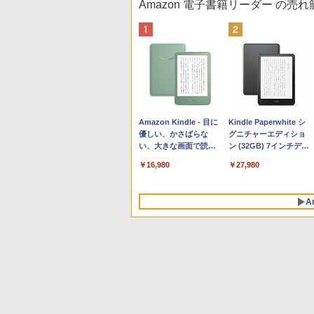
Amazon 電子書籍リーダー の売
Apple 2026 MacBook
Robloxギフトカード -
生成AIパスポート公式
Amazon Kindle - 目に
tomtoc 360°保護 15.6
Robloxギフトカード -
1冊ですべて身につく
Kindle Paperwhite シ
Neo A18 Proチップ搭
800 Robux 【限定バー
テキスト 第４版
優しい、かさばらな
16インチ パソコンケー
1000 Robux 【限定バ
HTML & CSSとWebデ
グニチャーエディショ
載13インチノートブッ
チャルアイテムを含
い、大きな画面で読み
ス Dell NEC Lavie
ーチャルアイテムを含
ザイン入門講座［第2
ン (32GB) 7インチディ
￥1,766
ク：AIとApple
む】 【オンラインゲー
やすい、6週間持続バッ
ASUS HP dynabook
む】 【オンラインゲー
版］
スプレイ、明るさ自動
￥113,748
￥1,300
￥16,980
￥2,952
￥1,600
￥1,292
￥27,980
Intelligenceのために設
ムコード】 ロブロック
テリー、6インチディス
Lenovo対応
ムコード】 ロブロック
調整、色調調節ライ
計、Liquid Retinaディ
ス | オンラインコード
プレイ電子書籍リーダ
ス |オンラインコード版
ト、12週間持続バッテ
スプレイ、8GBユニフ
版
ー、マッチャ、16GB、
リー、広告なし、メタ
A
ァイドメモリ、256GB
広告なし
リックブラック
SSDストレージ、
1080p FaceTime HDカ
メラ - インディゴ