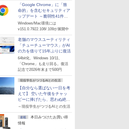
「Google Chrome」に「致
命的」を含むセキュリティア
ップデート ～脆弱性41件に
対処
Windows/Mac環境には
v151.0.7922.108/.109が展開中
老舗のマウスユーティリティ
「チューチューマウス」がAI
の力を借りて15年ぶりに復活
64bit化、Windows 10/11、
「Chrome」も走り回る。復活
記念で2026年末まで500円
現役学生がつづるAIとの生活
【自分なら選ばない一日を考
えて】 空いた午後をチャッ
ピーに捧げたら、思わぬ絶景
に出会った話
～現役学生がつづるAIとの生活
本日みつけたお買い得
連載
情報