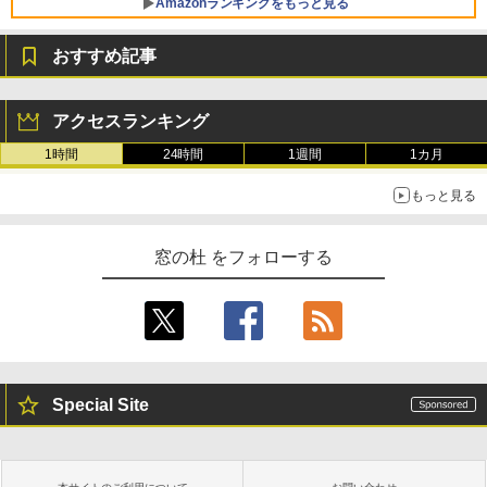
チ AMD Ryzen 7 170 メモリ16GB SSD 5
Amazonランキングをもっと見る
12GB Microsoft 365 Personal (24か月
版) 搭載 Windows 11 重量1.7kg Wi-Fi 6
おすすめ記事
E クワイエットブルー M1502NAQ-R716
5BUWS
Amazon Kindle - 目に優しい、かさばら
ない、大きな画面で読みやすい、6週間持
￥109,800
アクセスランキング
続バッテリー、6インチディスプレイ電子
書籍リーダー、マッチャ、16GB、広告な
1時間
24時間
1週間
1カ月
し
もっと見る
￥16,980
窓の杜 をフォローする
Kindle Paperwhite シグニチャーエディ
ション (32GB) 7インチディスプレイ、明
るさ自動調整、色調調節ライト、12週間
持続バッテリー、広告なし、メタリック
ブラック
￥27,980
Special Site
Amazon Kindle Paperwhite (16GB) 7イ
ンチディスプレイ、色調調節ライト、12
週間持続バッテリー、広告なし、ブラッ