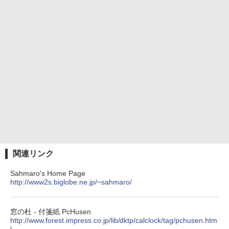
関連リンク
Sahmaro's Home Page
http://www2s.biglobe.ne.jp/~sahmaro/
窓の杜 - 付箋紙 PcHusen
http://www.forest.impress.co.jp/lib/dktp/calclock/tag/pchusen.htm