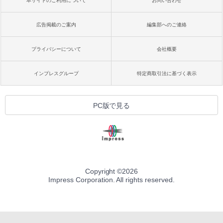
本サイトのご利用について
お問い合わせ
ク
￥22,980
広告掲載のご案内
編集部へのご連絡
プライバシーについて
会社概要
Amazon Kindle Colorsoft | 16GBストレ
ージ、防水、7インチカラーディスプレ
イ、色調調節ライト、最大8週間持続バッ
インプレスグループ
特定商取引法に基づく表示
テリー、広告無し、ブラック (2025年発
売)
￥31,980
PC版で見る
New Amazon Kindle Scribe Colorsoft |
11インチカラーディスプレイ、64GBスト
レージ、ノート機能搭載、明るさ自動調
整、色調調節ライト、プレミアムペン付
き、グラファイト
Copyright ©
2026
Impress Corporation. All rights reserved.
￥115,980