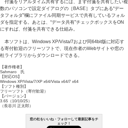
付箋をリアルタイム共有するには、まず付箋を共有したい複
数のパソコンで設定ダイアログの［BASE］タブにある“デー
タフォルダ”欄にファイル同期サービスで共有しているフォル
ダを指定する。あとは、“データ共有”チェックボックスをON
にすれば、付箋を共有できる仕組み。
本ソフトは、Windows XP/Vista/7および同64bit版に対応す
る寄付歓迎のフリーソフトで、現在作者のWebサイトや窓の
杜ライブラリからダウンロードできる。
【著作権者】
Sahmaro 氏
【対応OS】
Windows XP/Vista/7/XP x64/Vista x64/7 x64
【ソフト種別】
フリーソフト（寄付歓迎）
【バージョン】
3.65（10/10/25）
（長谷川 正太郎）
窓の杜をいいね・フォローして最新記事をチ
ェック！