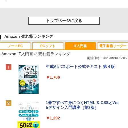
l
トップページに戻る
Amazon 売れ筋ランキング
ノートPC
PCソフト
IT入門書
電子書籍リーダー
Amazon IT入門書 の売れ筋ランキング
更新日時：2026/08/10 12:05
Apple 2026 MacBook Neo A18 Proチッ
Robloxギフトカード - 800 Robux 【限
生成AIパスポート公式テキスト 第４版
プ搭載13インチノートブック：AIとAppl
定バーチャルアイテムを含む】 【オンラ
e Intelligenceのために設計、Liquid Ret
インゲームコード】 ロブロックス | オン
￥1,766
inaディスプレイ、8GBユニファイドメモ
ラインコード版
リ、256GB SSDストレージ、1080p Fac
eTime HDカメラ - インディゴ
￥1,300
￥119,800
1冊ですべて身につくHTML & CSSとWe
bデザイン入門講座［第2版］
Robloxギフトカード - 2,000 Robux 【限
定バーチャルアイテムを含む】 【オンラ
tomtoc 360°保護 15.6 16インチ パソコ
インゲームコード】 ロブロックス | オン
￥1,292
ンケース Dell NEC Lavie ASUS HP dyna
ラインコード版
book Lenovo対応