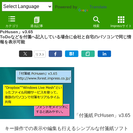
Powered by
Translate
NEWS
（10/10/26 14:19）
カテゴリ
過去記事
検索
Impressサイト
“Dropbox”などを使って複数PCで付箋を共有可能になった「付箋紙
PcHusen」v3.65
ToDoなどを付箋へ記入している場合に会社と自宅のパソコンで同じ情
報を表示可能
リスト
「付箋紙 PcHusen」v3.65
キー操作での表示や編集も行えるシンプルな付箋紙ソフト