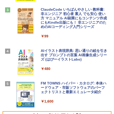
￥3,200
￥2,952
ClaudeCode いちばんやさしい 教科書:
非エンジニア 初心者 素人 でも安心 使い
方 マニュアル AI副業にもコンテンツ作成
Robloxギフトカード - 1000 Robux 【限
にもKindle出版にも！ 非エンジニアのた
【Amazon.co.jp限定】 HP ノートパソコ
定バーチャルアイテムを含む】 【オンラ
めのAIコーディング入門シリーズ
ン 15-fd 15.6インチ 16GBメモリ 512GB
インゲームコード】 ロブロックス |オン
SSD インテル Core 5
ラインコード版
￥99
￥129,800
￥1,600
AIイラスト表現辞典: 思い通りの絵を引き
出す プロンプトの言葉 AI画像生成シリー
Apple 2026 MacBook Air M5チップ搭載
Microsoft Office Home & Business 202
ズ (はぴーイラストLabo)
13インチノートブック：AIとApple Intell
4(最新 永続版)|オンラインコード版|Wind
igence、13.6インチLiquid Retinaディ
ows11、10/mac対応|PC2台
￥480
スプレイ、16GBユニファイドメモリ、1
TB SSDストレージ、12MPセンターフレ
￥39,582
ームカメラ、日本語キーボード、Touch I
D - シルバー
FM TOWNS ハイパー・カタログ: 本体ハ
ードウェア・市販ソフトウェアのパーフ
Robloxギフトカード - 10,000 Robux
￥261,414
ェクトリストと最新エミュレータ紹介
【限定バーチャルアイテムを含む】 【オ
ンラインゲームコード】 ロブロックス |
￥1,600
オンラインコード版
【Amazon.co.jp限定】ASUS ノートパソ
コン Vivobook 15 M1502NAQ 15.6イン
￥14,500