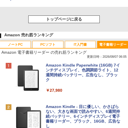
トップページに戻る
Amazon 売れ筋ランキング
ノートPC
PCソフト
IT入門書
電子書籍リーダー
Amazon 電子書籍リーダー の売れ筋ランキング
更新日時：2026/08/07 06:05
Apple 2026 MacBook Neo A18 Proチッ
Robloxギフトカード - 800 Robux 【限
生成AIパスポート公式テキスト 第４版
Amazon Kindle Paperwhite (16GB) 7イ
プ搭載13インチノートブック：AIとAppl
定バーチャルアイテムを含む】 【オンラ
ンチディスプレイ、色調調節ライト、12
e Intelligence、Liquid Retinaディスプ
インゲームコード】 ロブロックス | オン
週間持続バッテリー、広告なし、ブラッ
￥1,766
レイ、8GBメモリ、512GB SSD、1080p
ラインコード版
ク
FaceTime HDカメラ、Touch ID - インデ
ィゴ + 3年延長 AppleCare+ for 13インチ
￥1,300
￥27,980
MacBook Neo(A18 Pro)|ダウンロード版
AIイラスト表現辞典: 思い通りの絵を引き
￥162,598
出す プロンプトの言葉 AI画像生成シリー
Microsoft Office Home & Business 202
Amazon Kindle - 目に優しい、かさばら
ズ (はぴーイラストLabo)
4(最新 永続版)|オンラインコード版|Wind
ない、大きな画面で読みやすい、6週間持
ows11、10/mac対応|PC2台
続バッテリー、6インチディスプレイ電子
tomtoc 360°保護 15.6 16インチ パソコ
書籍リーダー、ブラック、16GB、広告な
￥480
ンケース Dell NEC Lavie ASUS HP dyna
し
￥39,582