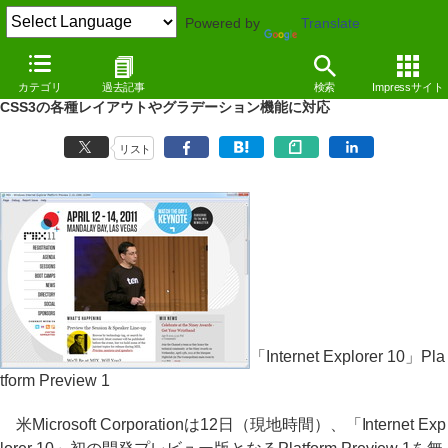
Powered by
Translate
NEWS
（11/04/13 11:30）
カテゴリ
過去記事
検索
Impressサイト
「Internet Explorer 10」の開発がスタート、初のプレビュー版が公開
CSS3の各種レイアウトやグラデーション機能に対応
リスト
「Internet Explorer 10」Pla
tform Preview 1
米Microsoft Corporationは12日（現地時間）、「Internet Exp