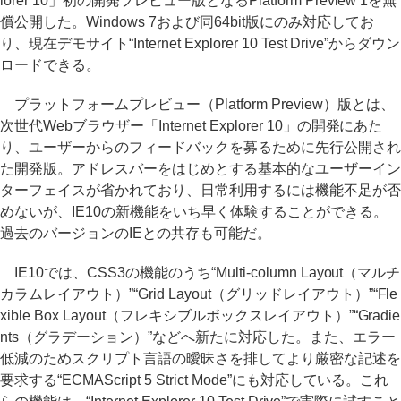
lorer 10」初の開発プレビュー版となるPlatform Preview 1を無
償公開した。Windows 7および同64bit版にのみ対応してお
り、現在デモサイト“Internet Explorer 10 Test Drive”からダウン
ロードできる。
プラットフォームプレビュー（Platform Preview）版とは、
次世代Webブラウザー「Internet Explorer 10」の開発にあた
り、ユーザーからのフィードバックを募るために先行公開され
た開発版。アドレスバーをはじめとする基本的なユーザーイン
ターフェイスが省かれており、日常利用するには機能不足が否
めないが、IE10の新機能をいち早く体験することができる。
過去のバージョンのIEとの共存も可能だ。
IE10では、CSS3の機能のうち“Multi-column Layout（マルチ
カラムレイアウト）”“Grid Layout（グリッドレイアウト）”“Fle
xible Box Layout（フレキシブルボックスレイアウト）”“Gradie
nts（グラデーション）”などへ新たに対応した。また、エラー
低減のためスクリプト言語の曖昧さを排してより厳密な記述を
要求する“ECMAScript 5 Strict Mode”にも対応している。これ