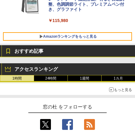
ersonal/Copilotキー搭載/Win 11/15.6型/
整、色調調節ライト、プレミアムペン付
Core i5/16GB/SSD 512GB/ホワイト) FM
き、グラファイト
VWK3E15W_AZ
￥115,980
￥123,400
Amazonランキングをもっと見る
おすすめ記事
アクセスランキング
1時間
24時間
1週間
1カ月
もっと見る
窓の杜 をフォローする