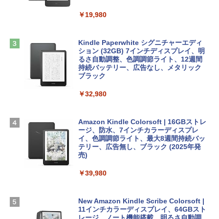
book Lenovo対応
￥19,980
ClaudeCode いちばんやさしい 教科書:
￥2,952
非エンジニア 初心者 素人 でも安心 使い
Robloxギフトカード - 2,000 Robux 【限
方 マニュアル AI副業にもコンテンツ作成
定バーチャルアイテムを含む】 【オンラ
にもKindle出版にも！ 非エンジニアのた
インゲームコード】 ロブロックス | オン
Kindle Paperwhite シグニチャーエディ
めのAIコーディング入門シリーズ
Apple 2026 MacBook Air M5チップ搭載
ラインコード版
ション (32GB) 7インチディスプレイ、明
13インチノートブック：AIとApple Intell
るさ自動調整、色調調節ライト、12週間
igence、13.6インチLiquid Retinaディ
持続バッテリー、広告なし、メタリック
￥99
￥3,200
スプレイ、24GBユニファイドメモリ、1
ブラック
TB SSD、12MPセンターフレームカメ
ラ、Touch ID - ミッドナイト + 3年延長
￥32,980
1冊ですべて身につくHTML & CSSとWe
Robloxギフトカード - 1000 Robux 【限
AppleCare+ for 13インチMacBook Air
bデザイン入門講座［第2版］
定バーチャルアイテムを含む】 【オンラ
(M5)|ダウンロード版
インゲームコード】 ロブロックス |オン
ラインコード版
Amazon Kindle Colorsoft | 16GBストレ
￥2,326
￥347,600
ージ、防水、7インチカラーディスプレ
イ、色調調節ライト、最大8週間持続バッ
￥1,600
テリー、広告無し、ブラック (2025年発
【Amazon.co.jp限定】 HP ノートパソコ
売)
FM TOWNS ハイパー・カタログ: 本体ハ
ン 15-fd 15.6インチ 16GBメモリ 512GB
ードウェア・市販ソフトウェアのパーフ
Windows版 | Minecraft (マインクラフ
SSD インテル Core 5
￥39,980
ェクトリストと最新エミュレータ紹介
ト): Java & Bedrock Edition | オンライ
ンコード版
￥129,800
￥1,600
New Amazon Kindle Scribe Colorsoft |
￥3,600
11インチカラーディスプレイ、64GBスト
FMV ノートパソコン WE1-K3 (MS 365 P
レージ、ノート機能搭載、明るさ自動調