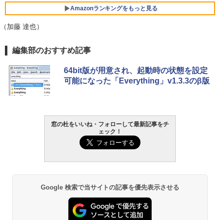
Amazonランキングをもっと見る
（加藤 達也）
Robloxギフトカード - 800 Robux 【限
生成AIパスポート公式テキスト 第４版
Amazon Kindle - 目に優しい、かさばら
編集部のおすすめ記事
定バーチャルアイテムを含む】 【オンラ
ない、大きな画面で読みやすい、6週間持
インゲームコード】 ロブロックス | オン
続バッテリー、6インチディスプレイ電子
￥1,766
64bit版が用意され、起動時の状態を設定
ラインコード版
書籍リーダー、マッチャ、16GB、広告な
可能になった「Everything」v1.3.3のβ版
し
￥1,300
￥16,980
1冊ですべて身につくHTML & CSSとWe
bデザイン入門講座［第2版］
Robloxギフトカード - 1000 Robux 【限
窓の杜をいいね・フォローして最新記事をチ
定バーチャルアイテムを含む】 【オンラ
Kindle Paperwhite シグニチャーエディ
ェック！
インゲームコード】 ロブロックス |オン
ション (32GB) 7インチディスプレイ、明
￥1,292
ラインコード版
るさ自動調整、色調調節ライト、12週間
持続バッテリー、広告なし、メタリック
ブラック
￥1,600
ClaudeCode いちばんやさしい 教科書:
￥27,980
非エンジニア 初心者 素人 でも安心 使い
Google 検索で当サイトの記事を優先表示させる
方 マニュアル AI副業にもコンテンツ作成
Robloxギフトカード - 2,000 Robux 【限
にもKindle出版にも！ 非エンジニアのた
定バーチャルアイテムを含む】 【オンラ
めのAIコーディング入門シリーズ
インゲームコード】 ロブロックス | オン
Amazon Kindle Paperwhite (16GB) 7イ
ラインコード版
ンチディスプレイ、色調調節ライト、12