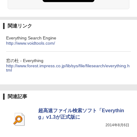
￥99
週間持続バッテリー、広告なし、ブラッ
ク
￥3,200
￥22,980
AIイラスト表現辞典: 思い通りの絵を引き
出す プロンプトの言葉 AI画像生成シリー
関連リンク
Microsoft Office Home & Business 202
ズ (はぴーイラストLabo)
4(最新 永続版)|オンラインコード版|Wind
ows11、10/mac対応|PC2台
Amazon Kindle Colorsoft | 16GBストレ
Everything Search Engine
￥480
ージ、防水、7インチカラーディスプレ
http://www.voidtools.com/
イ、色調調節ライト、最大8週間持続バッ
￥39,582
テリー、広告無し、ブラック (2025年発
売)
FM TOWNS ハイパー・カタログ: 本体ハ
窓の杜 - Everything
ードウェア・市販ソフトウェアのパーフ
Windows版 | Minecraft (マインクラフ
http://www.forest.impress.co.jp/lib/sys/file/filesearch/everything.h
￥31,980
ェクトリストと最新エミュレータ紹介
tml
ト): Java & Bedrock Edition | オンライ
ンコード版
￥1,600
New Amazon Kindle Scribe Colorsoft |
￥3,600
11インチカラーディスプレイ、64GBスト
関連記事
レージ、ノート機能搭載、明るさ自動調
整、色調調節ライト、プレミアムペン付
き、グラファイト
超高速ファイル検索ソフト「Everythin
g」v1.3が正式版に
￥115,980
2014年8月6日