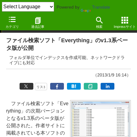
Powered by
Translate
ニュース
カテゴリ
過去記事
検索
Impressサイト
ファイル検索ソフト「Everything」のv1.3系ベー
タ版が公開
フォルダ単位でインデックスを作成可能、ネットワークドラ
イブにも対応
（2013/1/9 16:14）
リスト
ファイル検索ソフト「Eve
rything」の次期バージョン
となるv1.3系のベータ版が
公開された。作者サイトに
掲載されている本ソフトの