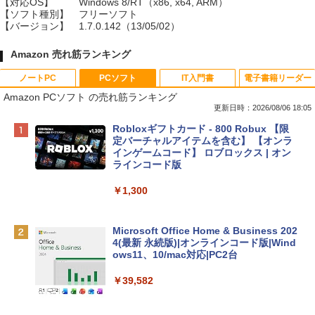
【対応OS】
Windows 8/RT（x86, x64, ARM）
【ソフト種別】
フリーソフト
【バージョン】
1.7.0.142（13/05/02）
Amazon 売れ筋ランキング
ノートPC
PCソフト
IT入門書
電子書籍リーダー
Amazon PCソフト の売れ筋ランキング
更新日時：2026/08/06 18:05
Apple 2026 MacBook Neo A18 Proチッ
Robloxギフトカード - 800 Robux 【限
プ搭載13インチノートブック：AIとAppl
定バーチャルアイテムを含む】 【オンラ
e Intelligenceのために設計、Liquid Ret
インゲームコード】 ロブロックス | オン
inaディスプレイ、8GBユニファイドメモ
ラインコード版
リ、512GB SSDストレージ、1080p Fac
eTime HDカメラ、Touch ID - インディ
￥1,300
ゴ
￥137,800
Microsoft Office Home & Business 202
4(最新 永続版)|オンラインコード版|Wind
ows11、10/mac対応|PC2台
tomtoc 360°保護 15.6 16インチ パソコ
ンケース Dell NEC Lavie ASUS HP dyna
￥39,582
book Lenovo対応