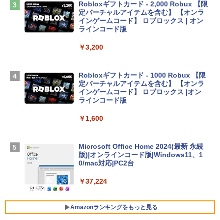
￥2,952
Robloxギフトカード - 2,000 Robux 【限
定バーチャルアイテムを含む】 【オンラ
インゲームコード】 ロブロックス | オン
Apple 2026 MacBook Air M5チップ搭載
ラインコード版
13インチノートブック：AIとApple Intell
igence、13.6インチLiquid Retinaディ
￥3,200
スプレイ、24GBユニファイドメモリ、1
TB SSDストレージ、12MPセンターフレ
ームカメラ、日本語キーボード、Touch I
Robloxギフトカード - 1000 Robux 【限
D - ミッドナイト
定バーチャルアイテムを含む】 【オンラ
インゲームコード】 ロブロックス |オン
￥314,800
ラインコード版
￥1,600
【Amazon.co.jp限定】 HP ノートパソコ
ン 15-fd 15.6インチ 16GBメモリ 512GB
SSD インテル Core 5
Microsoft Office Home 2024(最新 永続
版)|オンラインコード版|Windows11、1
￥129,800
0/mac対応|PC2台
￥37,224
FMV ノートパソコン WE1-K3 (MS 365 P
ersonal/Copilotキー搭載/Win 11/15.6型/
Core i5/16GB/SSD 512GB/ホワイト) FM
Amazonランキングをもっと見る
VWK3E15W_AZ