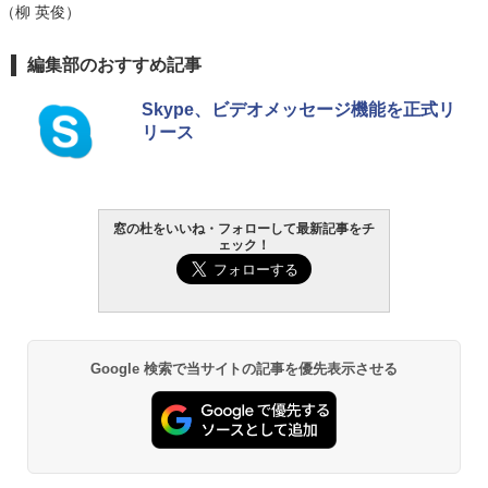
（柳 英俊）
￥119,800
生成AIパスポート公式テキスト 第４版
Amazon Kindle Paperwhite (16GB) 7イ
編集部のおすすめ記事
ンチディスプレイ、色調調節ライト、12
週間持続バッテリー、広告なし、ブラッ
￥1,766
Skype、ビデオメッセージ機能を正式リ
ク
リース
￥27,980
AIイラスト表現辞典: 思い通りの絵を引き
出す プロンプトの言葉 AI画像生成シリー
Amazon Kindle - 目に優しい、かさばら
窓の杜をいいね・フォローして最新記事をチ
ズ (はぴーイラストLabo)
ない、大きな画面で読みやすい、6週間持
ェック！
続バッテリー、6インチディスプレイ電子
書籍リーダー、ブラック、16GB、広告な
￥480
し
￥19,980
ClaudeCode いちばんやさしい 教科書:
非エンジニア 初心者 素人 でも安心 使い
Google 検索で当サイトの記事を優先表示させる
方 マニュアル AI副業にもコンテンツ作成
にもKindle出版にも！ 非エンジニアのた
Kindle Paperwhite シグニチャーエディ
めのAIコーディング入門シリーズ
ション (32GB) 7インチディスプレイ、明
るさ自動調整、色調調節ライト、12週間
持続バッテリー、広告なし、メタリック
￥99
ブラック