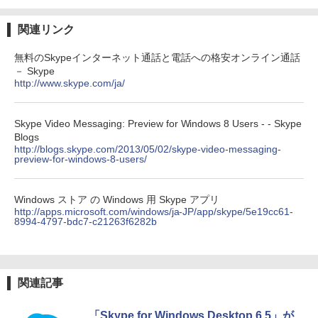
￥32,980
FM TOWNS ハイパー・カタログ: 本体ハ
ードウェア・市販ソフトウェアのパーフ
関連リンク
ェクトリストと最新エミュレータ紹介
Amazon Kindle Colorsoft | 16GBストレ
無料のSkypeインターネット通話と電話への格安オンライン通話
ージ、防水、7インチカラーディスプレ
￥1,600
－ Skype
イ、色調調節ライト、最大8週間持続バッ
http://www.skype.com/ja/
テリー、広告無し、ブラック (2025年発
売)
1冊ですべて身につくHTML & CSSとWe
bデザイン入門講座［第2版］
Skype Video Messaging: Preview for Windows 8 Users - - Skype
￥39,980
Blogs
￥2,326
http://blogs.skype.com/2013/05/02/skype-video-messaging-
preview-for-windows-8-users/
New Amazon Kindle Scribe Colorsoft |
11インチカラーディスプレイ、64GBスト
レージ、ノート機能搭載、明るさ自動調
Windows ストア の Windows 用 Skype アプリ
整、色調調節ライト、プレミアムペン付
http://apps.microsoft.com/windows/ja-JP/app/skype/5e19cc61-
き、グラファイト
8994-4797-bdc7-c21263f6282b
￥115,980
関連記事
「Skype for Windows Desktop 6.5」が