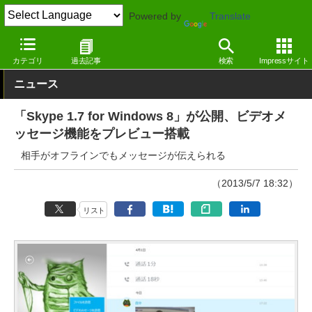
Powered by
Translate
窓の杜
インターネット
SNS・コミュニティ
Windows
カテゴリ
過去記事
検索
Impressサイト
ニュース
「Skype 1.7 for Windows 8」が公開、ビデオメ
ッセージ機能をプレビュー搭載
相手がオフラインでもメッセージが伝えられる
（2013/5/7 18:32）
リスト