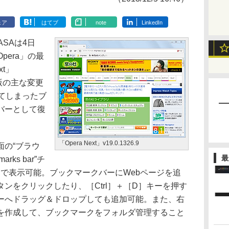
ェア
はてブ
note
LinkedIn
 ASAは4日
pera」の最
xt」
新版の主な変更
ってしまったブ
バーとして復
「Opera Next」v19.0.1326.9
の“ブラウ
最
arks bar”チ
で表示可能。ブックマークバーにWebページを追
ンをクリックしたり、［Ctrl］＋［D］キーを押す
ーへドラッグ＆ドロップしても追加可能。また、右
を作成して、ブックマークをフォルダ管理すること