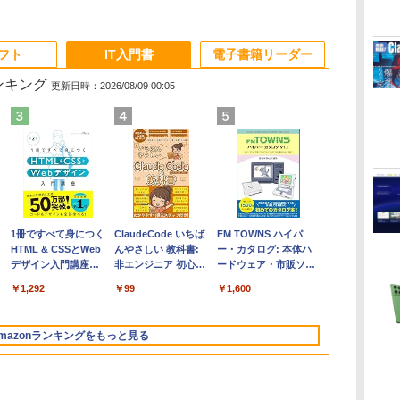
ソフト
IT入門書
電子書籍リーダー
ランキング
更新日時：2026/08/09 00:05
Apple 2026
Microsoft Office
1冊ですべて身につく
【Amazon.co.jp限
Robloxギフトカード
ClaudeCode いちば
FMV ノートパソコン
Windows版 |
FM TOWNS ハイパ
コ
定
MacBook Air M5チ
Home & Business
HTML & CSSとWeb
定】 HP ノートパソ
- 2,000 Robux 【限
んやさしい 教科書:
WE1-K3 (MS 365
Minecraft (マインクラ
ー・カタログ: 本体ハ
ップ搭載13インチノ
2024(最新 永続版)|オ
デザイン入門講座
コン 15-fd 15.6イン
定バーチャルアイテ
非エンジニア 初心者
Personal/Copilotキー
フト): Java & Bedrock
ードウェア・市販ソフ
ートブック：AIと
ンラインコード
［第2版］
チ 16GBメモリ
ムを含む】 【オンラ
素人 でも安心 使い方
搭載/Win 11/15.6
Edition | オンラインコ
トウェアのパーフェク
￥224,800
￥39,582
￥1,292
￥129,800
￥3,200
￥99
￥139,880
￥3,600
￥1,600
Apple Intelligence、
版|Windows11、
512GB SSD インテ
インゲームコード】
マニュアル AI副業に
型/Core i5/16GB/SSD
ード版
トリストと最新エミュ
イ
13.6インチLiquid
10/mac対応|PC2台
ル Core 5
ロブロックス | オン
もコンテンツ作成に
512GB/ホワイト)
レータ紹介
Retinaディスプレ
ラインコード版
もKindle出版にも！
FMVWK3E15W_AZ
mazonランキングをもっと見る
イ、16GBユニファイ
非エンジニアのため
ドメモリ、512GB
のAIコーディング入
SSDストレージ、
門シリーズ
12MPセンターフレー