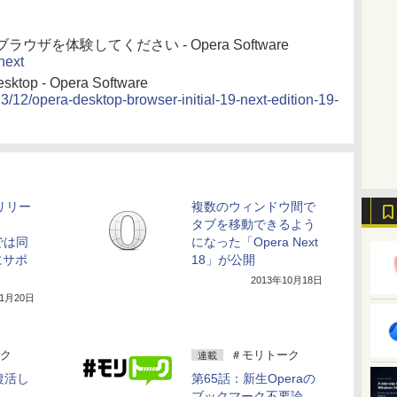
ウザを体験してください - Opera Software
next
esktop - Opera Software
3/12/opera-desktop-browser-initial-19-next-edition-19-
がリリー
複数のウィンドウ間で
タブを移動できるよう
」では同
になった「Opera Next
にサポ
18」が公開
2013年10月18日
11月20日
ク
＃モリトーク
連載
復活し
第65話：新生Operaの
ブックマーク不要論