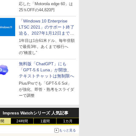
応した「Motorola edge 60」は
25％OFFの44,820円
「Windows 10 Enterprise
LTSC 2021」のサポート終了
迫る、2027年1月12日まで
～ESUは9月1日から販売
1年目は1台61米ドル、毎年倍額
で最長3年。あくまで移行へ
の“橋渡し”
無料版「ChatGPT」にも
「GPT-5.6 Luna」が開放、
テキストチャットは無制限へ
Plus/Proでも「GPT-5.6 Sol」
が強化、即答・熟考をスライダ
ーで調整
Impress Watchシリーズ 人気記事
時間
24時間
1週間
1カ月
もっと見る