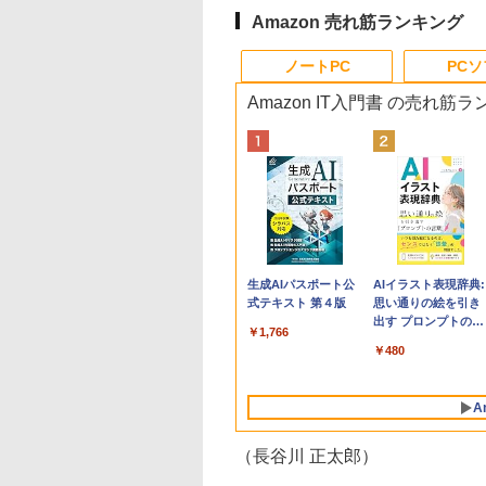
Amazon 売れ筋ランキング
ノートPC
PC
Amazon IT入門書 の売れ筋
Apple 2026
Robloxギフトカード
生成AIパスポート公
tomtoc 360°保護
Robloxギフトカード
AIイラスト表現辞典:
MacBook Neo A18
- 800 Robux 【限定
式テキスト 第４版
15.6 16インチ パソ
- 1000 Robux 【限
思い通りの絵を引き
Proチップ搭載13イ
バーチャルアイテム
ンケース Dell NEC
バーチャルアイテム
出す プロンプトの言
￥1,766
ンチノートブック：
を含む】 【オンライ
Lavie ASUS HP
を含む】 【オンライ
葉 AI画像生成シリー
￥137,800
￥1,300
￥2,952
￥1,600
￥480
AIとApple
ンゲームコード】 ロ
dynabook Lenovo
ンゲームコード】 ロ
ズ (はぴーイラスト
Intelligenceのために
ブロックス | オンラ
対応
ブロックス |オンラ
Labo)
設計、Liquid Retina
インコード版
ンコード版
A
ディスプレイ、8GB
ユニファイドメモ
リ、512GB SSDスト
（長谷川 正太郎）
レージ、1080p