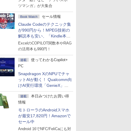
ツマンガ」が大集合
セール情報
Book Watch
Claude Codeのテクニック集
が990円から！MPEG技術の
解説本も安い、「Kindle本サ
マーセール」第2弾開始！
ExcelのCOPILOT関数本やRAG
の活用本も990円！
使ってわかるCopilot+
連載
PC
Snapdragon XのNPUでチャ
ットAIが動く！ Qualcomm向
けAI実行環境「GenieX」を
試してみた
本日みつけたお買い得
連載
情報
モトローラのAndroidスマホ
が最安17,820円！Amazonで
セール中
Android 16でNFC/FeliCaにも対