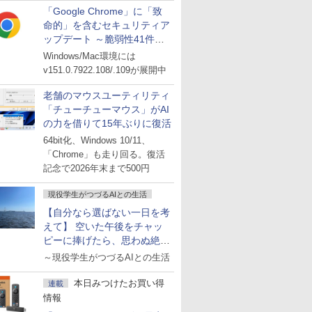
「Google Chrome」に「致
命的」を含むセキュリティア
ップデート ～脆弱性41件に
対処
Windows/Mac環境には
v151.0.7922.108/.109が展開中
老舗のマウスユーティリティ
「チューチューマウス」がAI
の力を借りて15年ぶりに復活
64bit化、Windows 10/11、
「Chrome」も走り回る。復活
記念で2026年末まで500円
現役学生がつづるAIとの生活
【自分なら選ばない一日を考
えて】 空いた午後をチャッ
ピーに捧げたら、思わぬ絶景
に出会った話
～現役学生がつづるAIとの生活
本日みつけたお買い得
連載
情報