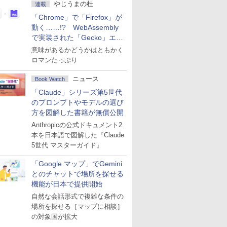
やじうまの杜
連載
「Chrome」で「Firefox」が
動く……!? WebAssembly
で実装された「Gecko」エン
ジン
意味があるかどうかはともかく
ロマンたっぷり
ニュース
Book Watch
「Claude」シリーズ第5世代
のプロンプトやモデルの選び
方を図解した書籍が無償公開
Anthropicの公式ドキュメント2
本を日本語で図解した『Claude
5世代 マスターガイド』
「Google マップ」でGemini
とのチャットで場所を探せる
機能が日本で提供開始
自然な会話形式で複雑な条件の
場所を探せる［マップに相談］
の対象国が拡大