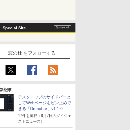
Special Site
窓の杜 をフォローする
新記事
デスクトップのサイドバーと
してWebページをピン止めで
きる「Demobar」v1.1.0 ほ
か
17件を掲載（8月7日のダイジェ
ストニュース）