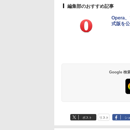
FaceTime HDカメ
ラ、Touch ID - イン
編集部のおすすめ記事
ディゴ
Oper
式版を公
Amazon Kindle - 目
Kindle Paperwhite
に優しい、かさばら
シグニチャーエディ
ない、大きな画面で
ション (32GB) 7イン
読みやすい、6週間持
チディスプレイ、明
￥16,980
￥27,980
続バッテリー、6イン
るさ自動調整、色調
チディスプレイ電子
調節ライト、12週間
書籍リーダー、マッ
持続バッテリー、広
Google
チャ、16GB、広告な
告なし、メタリック
し
ブラック
ポスト
リスト
シ