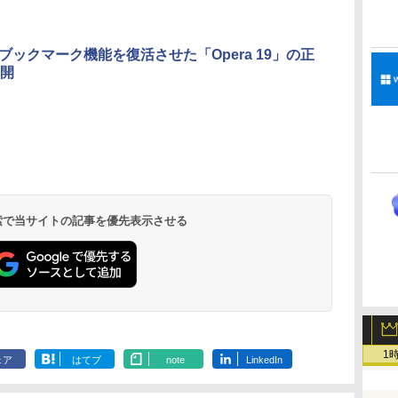
ムカメラ、日本語キ
ーボード、Touch ID
- ミッドナイト
a、ブックマーク機能を復活させた「Opera 19」の正
開
Amazon Kindle
Amazon Kindle
New Amazon Kindle
Paperwhite (16GB)
Colorsoft | 16GBス
Scribe Colorsoft | 11
7インチディスプレ
トレージ、防水、7イ
インチカラーディスプ
イ、色調調節ライ
ンチカラーディスプ
レイ、64GBストレー
￥22,980
￥31,980
￥115,980
ト、12週間持続バッ
レイ、色調調節ライ
ジ、ノート機能搭載、
テリー、広告なし、
ト、最大8週間持続バ
明るさ自動調整、色調
ブラック
ッテリー、広告無
調節ライト、プレミア
 検索で当サイトの記事を優先表示させる
し、ブラック (2025
ムペン付き、グラファ
年発売)
イト
1
ェア
はてブ
note
LinkedIn