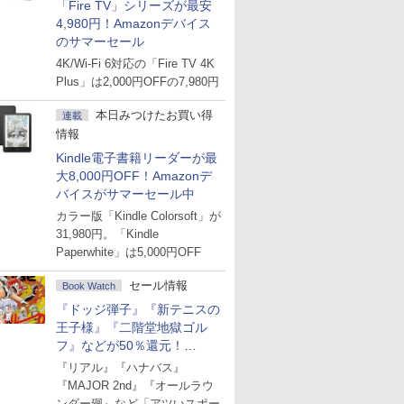
「Fire TV」シリーズが最安
4,980円！Amazonデバイス
のサマーセール
4K/Wi-Fi 6対応の「Fire TV 4K
Plus」は2,000円OFFの7,980円
本日みつけたお買い得
連載
情報
Kindle電子書籍リーダーが最
大8,000円OFF！Amazonデ
バイスがサマーセール中
カラー版「Kindle Colorsoft」が
31,980円。「Kindle
Paperwhite」は5,000円OFF
セール情報
Book Watch
『ドッジ弾子』『新テニスの
王子様』『二階堂地獄ゴル
フ』などが50％還元！
Amazonマンガ週末セール
『リアル』『ハナバス』
『MAJOR 2nd』『オールラウ
ンダー廻』など「アツいスポー