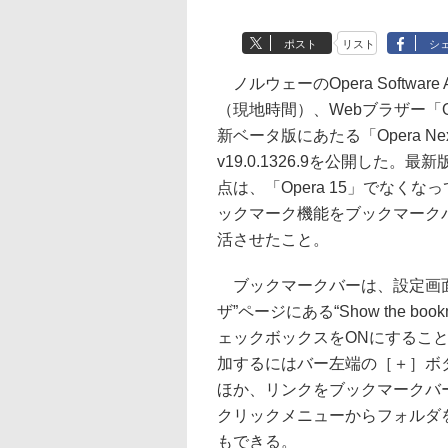
ポスト
リスト
シ
ノルウェーのOpera Software
（現地時間）、Webブラザー「O
新ベータ版にあたる「Opera Ne
v19.0.1326.9を公開した。最
点は、「Opera 15」でなくな
ックマーク機能をブックマーク
活させたこと。
ブックマークバーは、設定画面
ザ”ページにある“Show the bookm
ェックボックスをONにすること
加するにはバー左端の［＋］ボタ
ほか、リンクをブックマークバ
クリックメニューからフォルダ
もできる。