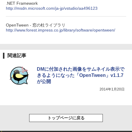
.NET Framework
http://msdn.microsoft.com/ja-jp/vstudio/aa496123
￥39,980
OpenTween - 窓の杜ライブラリ
New Amazon Kindle Scribe Colorsoft |
http://www.forest.impress.co.jp/library/software/opentween/
11インチカラーディスプレイ、64GBスト
レージ、ノート機能搭載、明るさ自動調
整、色調調節ライト、プレミアムペン付
き、グラファイト
関連記事
￥115,980
DMに付加された画像をサムネイル表示で
きるようになった「OpenTween」v1.1.7
が公開
2014年1月20日
トップページに戻る