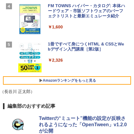
ームカメラ、日本語キーボード、Touch I
FM TOWNS ハイパー・カタログ: 本体ハ
Robloxギフトカード - 1000 Robux 【限
D - ミッドナイト
ードウェア・市販ソフトウェアのパーフ
定バーチャルアイテムを含む】 【オンラ
ェクトリストと最新エミュレータ紹介
インゲームコード】 ロブロックス |オン
￥314,800
ラインコード版
￥1,600
￥1,600
【Amazon.co.jp限定】 HP ノートパソコ
ン 15-fd 15.6インチ 16GBメモリ 512GB
1冊ですべて身につくHTML & CSSとWe
SSD インテル Core 5
bデザイン入門講座［第2版］
Microsoft Office Home 2024(最新 永続
版)|オンラインコード版|Windows11、1
￥129,800
0/mac対応|PC2台
￥2,326
￥37,224
FMV ノートパソコン WE1-K3 (MS 365 P
ersonal/Copilotキー搭載/Win 11/15.6型/
Amazonランキングをもっと見る
Core i5/16GB/SSD 512GB/ホワイト) FM
VWK3E15W_AZ
（長谷川 正太郎）
￥119,800
Amazon Kindle Paperwhite (16GB) 7イ
編集部のおすすめ記事
ンチディスプレイ、色調調節ライト、12
週間持続バッテリー、広告なし、ブラッ
Twitterの“ミュート”機能の設定が反映さ
ク
れるようになった「OpenTween」v1.2.0
が公開
￥27,980