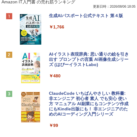
Amazon IT入門書 の売れ筋ランキング
更新日時：2026/08/06 18:05
Apple 2026 MacBook Neo A18 Proチッ
Robloxギフトカード - 800 Robux 【限
生成AIパスポート公式テキスト 第４版
プ搭載13インチノートブック：AIとAppl
定バーチャルアイテムを含む】 【オンラ
e Intelligenceのために設計、Liquid Ret
インゲームコード】 ロブロックス | オン
￥1,766
inaディスプレイ、8GBユニファイドメモ
ラインコード版
リ、512GB SSDストレージ、1080p Fac
eTime HDカメラ、Touch ID - インディ
￥1,300
ゴ
AIイラスト表現辞典: 思い通りの絵を引き
￥137,800
出す プロンプトの言葉 AI画像生成シリー
Microsoft Office Home & Business 202
ズ (はぴーイラストLabo)
4(最新 永続版)|オンラインコード版|Wind
ows11、10/mac対応|PC2台
tomtoc 360°保護 15.6 16インチ パソコ
￥480
ンケース Dell NEC Lavie ASUS HP dyna
￥39,582
book Lenovo対応
ClaudeCode いちばんやさしい 教科書:
￥2,952
非エンジニア 初心者 素人 でも安心 使い
Robloxギフトカード - 2,000 Robux 【限
方 マニュアル AI副業にもコンテンツ作成
定バーチャルアイテムを含む】 【オンラ
にもKindle出版にも！ 非エンジニアのた
インゲームコード】 ロブロックス | オン
めのAIコーディング入門シリーズ
Apple 2026 MacBook Air M5チップ搭載
ラインコード版
13インチノートブック：AIとApple Intell
igence、13.6インチLiquid Retinaディ
￥99
￥3,200
スプレイ、24GBユニファイドメモリ、1
TB SSDストレージ、12MPセンターフレ