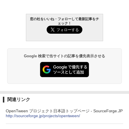
Amazon Kindle - 目に優しい、かさばら
ない、大きな画面で読みやすい、6週間持
窓の杜をいいね・フォローして最新記事をチ
続バッテリー、6インチディスプレイ電子
ェック！
書籍リーダー、ブラック、16GB、広告な
し
￥19,980
Google 検索で当サイトの記事を優先表示させる
Kindle Paperwhite シグニチャーエディ
ション (32GB) 7インチディスプレイ、明
るさ自動調整、色調調節ライト、12週間
持続バッテリー、広告なし、メタリック
ブラック
￥32,980
関連リンク
Amazon Kindle Colorsoft | 16GBストレ
OpenTween プロジェクト日本語トップページ - SourceForge.JP
ージ、防水、7インチカラーディスプレ
http://sourceforge.jp/projects/opentween/
イ、色調調節ライト、最大8週間持続バッ
テリー、広告無し、ブラック (2025年発
売)