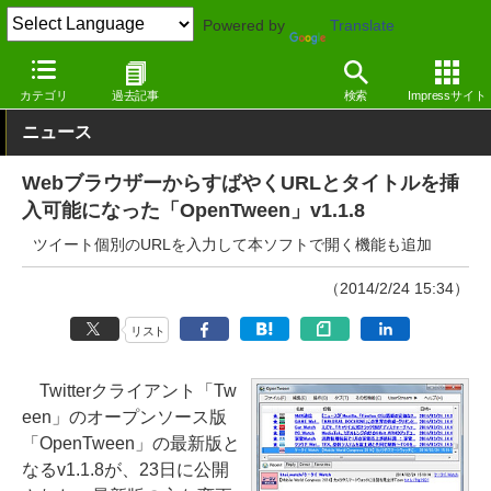
Powered by
Translate
窓の杜
インターネット
SNS・コミュニティ
Windows
カテゴリ
過去記事
検索
Impressサイト
ニュース
WebブラウザーからすばやくURLとタイトルを挿
入可能になった「OpenTween」v1.1.8
ツイート個別のURLを入力して本ソフトで開く機能も追加
（2014/2/24 15:34）
リスト
Twitterクライアント「Tw
een」のオープンソース版
「OpenTween」の最新版と
なるv1.1.8が、23日に公開