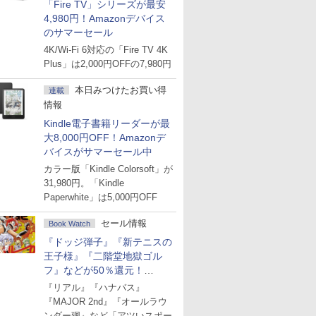
「Fire TV」シリーズが最安
4,980円！Amazonデバイス
のサマーセール
4K/Wi-Fi 6対応の「Fire TV 4K
Plus」は2,000円OFFの7,980円
本日みつけたお買い得
連載
情報
Kindle電子書籍リーダーが最
大8,000円OFF！Amazonデ
バイスがサマーセール中
カラー版「Kindle Colorsoft」が
31,980円。「Kindle
Paperwhite」は5,000円OFF
セール情報
Book Watch
『ドッジ弾子』『新テニスの
王子様』『二階堂地獄ゴル
フ』などが50％還元！
Amazonマンガ週末セール
『リアル』『ハナバス』
『MAJOR 2nd』『オールラウ
ンダー廻』など「アツいスポー