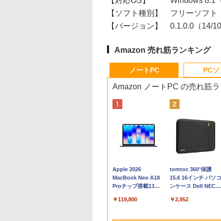
【対応OS】
Windows 8.1
【ソフト種別】
フリーソフト
【バージョン】
0.1.0.0（14/1
Amazon 売れ筋ランキング
ノートPC
PC
Amazon ノートPC の売れ筋
Apple 2026
tomtoc 360°保護
MacBook Neo A18
15.6 16インチ パソ
Proチップ搭載13イ
ンケース Dell NEC
ンチノートブック：
Lavie ASUS HP
￥119,800
￥2,952
AIとApple
dynabook Lenovo
Intelligenceのために
対応
設計、Liquid Retina