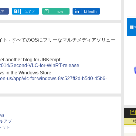
ェア
はてブ
note
LinkedIn
シャルサイト - すべてのOSにフリーなマルチメディアソリュー
et another blog for JBKempf
/2014/Second-VLC-for-WinRT-release
s in the Windows Store
/en-us/app/vlc-for-windows-8/c527ff2d-b5d0-45b6-
ws
ルアプ
1
レット