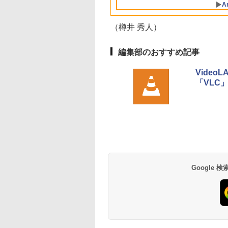
A
ディスプレイ、8GB
ユニファイドメモ
リ、256GB SSDスト
（樽井 秀人）
レージ、1080p
FaceTime HDカメラ
- インディゴ
編集部のおすすめ記事
Video
「VLC」
Robloxギフトカード
生成AIパスポート公
Amazon Kindle - 目
Robloxギフトカード
1冊ですべて身につ
Kindle Paperwhite
- 800 Robux 【限定
式テキスト 第４版
に優しい、かさばら
- 1000 Robux 【限
HTML & CSSとWeb
シグニチャーエディ
バーチャルアイテム
ない、大きな画面で
バーチャルアイテム
デザイン入門講座
ション (32GB) 7イン
￥1,766
を含む】 【オンライ
読みやすい、6週間持
を含む】 【オンライ
［第2版］
チディスプレイ、明
￥1,300
￥16,980
￥1,600
￥1,292
￥27,980
ンゲームコード】 ロ
続バッテリー、6イン
ンゲームコード】 ロ
るさ自動調整、色調
ブロックス | オンラ
チディスプレイ電子
ブロックス |オンラ
調節ライト、12週間
インコード版
書籍リーダー、マッ
ンコード版
持続バッテリー、広
Google
チャ、16GB、広告な
告なし、メタリック
し
ブラック