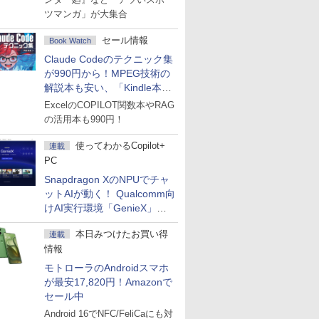
ツマンガ」が大集合
セール情報
Book Watch
Claude Codeのテクニック集
が990円から！MPEG技術の
解説本も安い、「Kindle本サ
マーセール」第2弾開始！
ExcelのCOPILOT関数本やRAG
の活用本も990円！
使ってわかるCopilot+
連載
PC
Snapdragon XのNPUでチャ
ットAIが動く！ Qualcomm向
けAI実行環境「GenieX」を
試してみた
本日みつけたお買い得
連載
情報
モトローラのAndroidスマホ
が最安17,820円！Amazonで
セール中
Android 16でNFC/FeliCaにも対