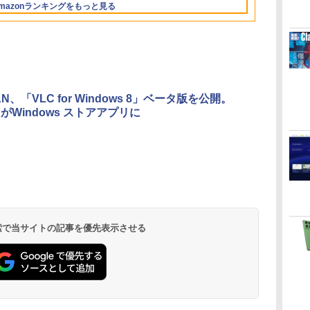
mazonランキングをもっと見る
イ、16GBユニファイ
ドメモリ、1TB SSD
ストレージ、12MPセ
ンターフレームカメ
ラ、日本語キーボー
ド、Touch ID - ミッ
ドナイト
LAN、「VLC for Windows 8」ベータ版を公開。
がWindows ストアアプリに
く
Robloxギフトカード
ClaudeCode いちば
Amazon Kindle
Microsoft Office
AIイラスト表現辞典:
Amazon Kindle
Windows版 |
FM TOWNS ハイパ
New Amazon Kindle
定
- 2,000 Robux 【限
んやさしい 教科書:
Paperwhite (16GB)
Home & Business
思い通りの絵を引き
Colorsoft | 16GBス
Minecraft (マインクラ
ー・カタログ: 本体ハ
Scribe Colorsoft | 11
定バーチャルアイテ
非エンジニア 初心者
7インチディスプレ
2024(最新 永続版)|オ
出す プロンプトの言
トレージ、防水、7イ
フト): Java & Bedrock
ードウェア・市販ソフ
インチカラーディスプ
ムを含む】 【オンラ
素人 でも安心 使い方
イ、色調調節ライ
ンラインコード
葉 AI画像生成シリー
ンチカラーディスプ
Edition | オンラインコ
トウェアのパーフェク
レイ、64GBストレー
￥3,200
￥99
￥22,980
￥39,582
￥480
￥31,980
￥3,600
￥1,600
￥115,980
インゲームコード】
マニュアル AI副業に
ト、12週間持続バッ
版|Windows11、
ズ (はぴーイラスト
レイ、色調調節ライ
ード版
トリストと最新エミュ
ジ、ノート機能搭載、
イ
ロブロックス | オン
もコンテンツ作成に
テリー、広告なし、
10/mac対応|PC2台
Labo)
ト、最大8週間持続バ
レータ紹介
明るさ自動調整、色調
ラインコード版
もKindle出版にも！
ブラック
ッテリー、広告無
調節ライト、プレミア
 検索で当サイトの記事を優先表示させる
非エンジニアのため
し、ブラック (2025
ムペン付き、グラファ
のAIコーディング入
年発売)
イト
門シリーズ