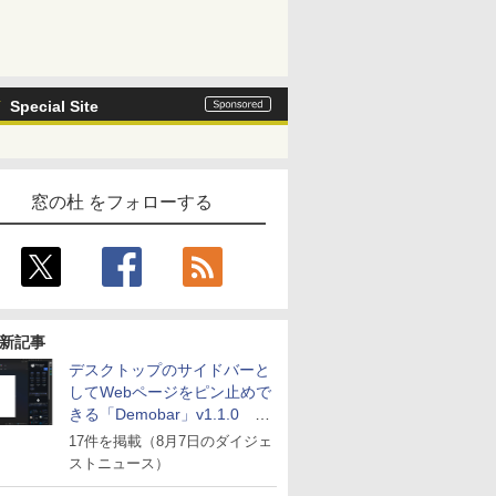
Special Site
窓の杜 をフォローする
新記事
デスクトップのサイドバーと
してWebページをピン止めで
きる「Demobar」v1.1.0 ほ
か
17件を掲載（8月7日のダイジェ
ストニュース）