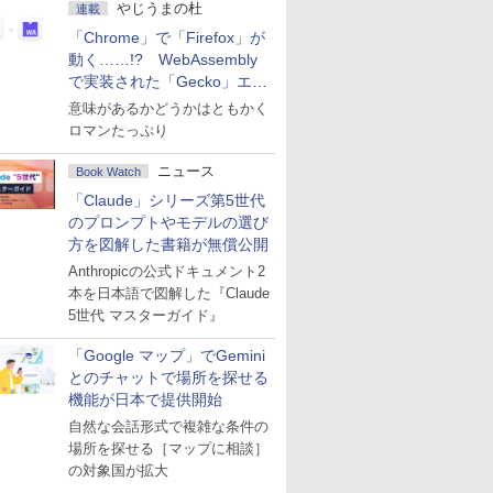
やじうまの杜
連載
「Chrome」で「Firefox」が
動く……!? WebAssembly
で実装された「Gecko」エン
ジン
意味があるかどうかはともかく
ロマンたっぷり
ニュース
Book Watch
「Claude」シリーズ第5世代
のプロンプトやモデルの選び
方を図解した書籍が無償公開
Anthropicの公式ドキュメント2
本を日本語で図解した『Claude
5世代 マスターガイド』
「Google マップ」でGemini
とのチャットで場所を探せる
機能が日本で提供開始
自然な会話形式で複雑な条件の
場所を探せる［マップに相談］
の対象国が拡大