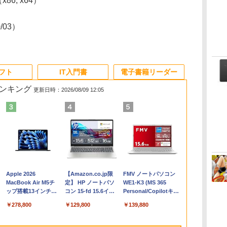
（x86, x64）
0/03）
ソフト
IT入門書
電子書籍リーダー
ランキング
更新日時：2026/08/09 12:05
Apple 2026
【Amazon.co.jp限
FMV ノートパソコン
コ
MacBook Air M5チ
定】 HP ノートパソ
WE1-K3 (MS 365
ップ搭載13インチノ
コン 15-fd 15.6イン
Personal/Copilotキー
ートブック：AIと
チ 16GBメモリ
搭載/Win 11/15.6
￥278,800
￥129,800
￥139,880
Apple Intelligence、
512GB SSD インテ
型/Core i5/16GB/SSD
13.6インチLiquid
ル Core 5
512GB/ホワイト)
Retinaディスプレ
FMVWK3E15W_AZ