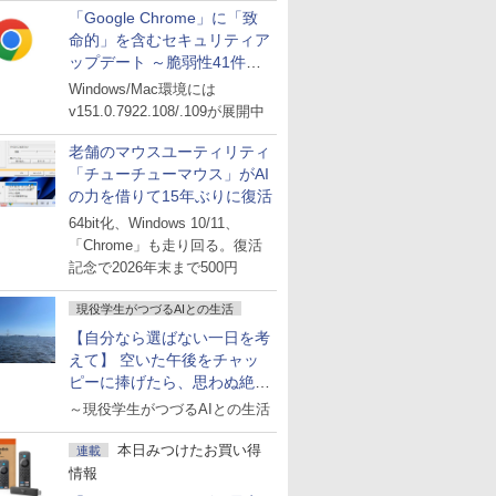
「Google Chrome」に「致
命的」を含むセキュリティア
ップデート ～脆弱性41件に
対処
Windows/Mac環境には
v151.0.7922.108/.109が展開中
老舗のマウスユーティリティ
「チューチューマウス」がAI
の力を借りて15年ぶりに復活
64bit化、Windows 10/11、
「Chrome」も走り回る。復活
記念で2026年末まで500円
現役学生がつづるAIとの生活
【自分なら選ばない一日を考
えて】 空いた午後をチャッ
ピーに捧げたら、思わぬ絶景
に出会った話
～現役学生がつづるAIとの生活
本日みつけたお買い得
連載
情報