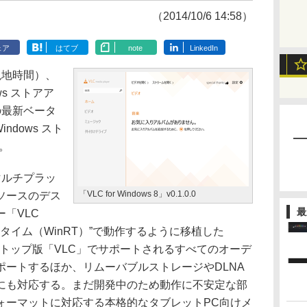
（2014/10/6 14:58）
ェア
はてブ
note
LinkedIn
日（現地時間）、
ows ストアア
8」の最新ベータ
indows スト
。
は、マルチプラッ
「VLC for Windows 8」v0.1.0.0
ソースのデス
最
「VLC
ows ランタイム（WinRT）”で動作するように移植した
スクトップ版「VLC」でサポートされるすべてのオーデ
ポートするほか、リムーバブルストレージやDLNA
にも対応する。まだ開発中のため動作に不安定な部
ォーマットに対応する本格的なタブレットPC向けメ