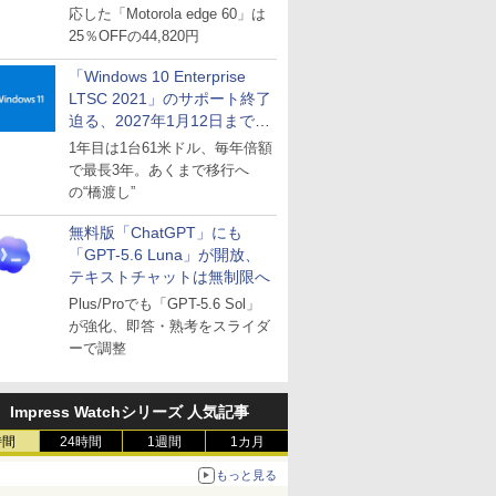
応した「Motorola edge 60」は
25％OFFの44,820円
「Windows 10 Enterprise
LTSC 2021」のサポート終了
迫る、2027年1月12日まで
～ESUは9月1日から販売
1年目は1台61米ドル、毎年倍額
で最長3年。あくまで移行へ
の“橋渡し”
無料版「ChatGPT」にも
「GPT-5.6 Luna」が開放、
テキストチャットは無制限へ
Plus/Proでも「GPT-5.6 Sol」
が強化、即答・熟考をスライダ
ーで調整
Impress Watchシリーズ 人気記事
時間
24時間
1週間
1カ月
もっと見る