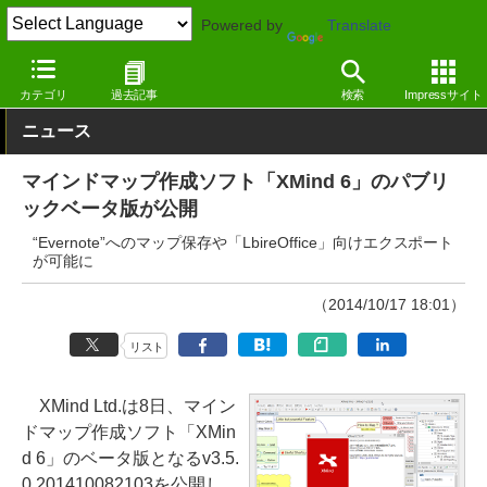
Powered by
Translate
窓の杜
オフィス・ドキュメント
ドキュメント
Windows
カテゴリ
過去記事
検索
Impressサイト
ニュース
マインドマップ作成ソフト「XMind 6」のパブリ
ックベータ版が公開
“Evernote”へのマップ保存や「LbireOffice」向けエクスポート
が可能に
（2014/10/17 18:01）
リスト
XMind Ltd.は8日、マイン
ドマップ作成ソフト「XMin
d 6」のベータ版となるv3.5.
0.201410082103を公開し