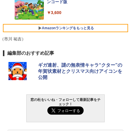
ンコード版
FMV ノートパソコン WE1-K3 (MS 365 P
￥3,600
ersonal/Copilotキー搭載/Win 11/15.6型/
Core i5/16GB/SSD 512GB/ホワイト) FM
VWK3E15W_AZ
Amazonランキングをもっと見る
￥139,880
（市川 祐吉）
生成AIパスポート公式テキスト 第４版
Amazon Kindle Paperwhite (16GB) 7イ
編集部のおすすめ記事
ンチディスプレイ、色調調節ライト、12
週間持続バッテリー、広告なし、ブラッ
￥1,766
ギガ連射、謎の無表情キャラ“クター”の
ク
年賀状素材とクリスマス向けアイコンを
公開
￥22,980
AIイラスト表現辞典: 思い通りの絵を引き
出す プロンプトの言葉 AI画像生成シリー
Amazon Kindle - 目に優しい、かさばら
ズ (はぴーイラストLabo)
ない、大きな画面で読みやすい、6週間持
窓の杜をいいね・フォローして最新記事をチ
続バッテリー、6インチディスプレイ電子
ェック！
書籍リーダー、ブラック、16GB、広告な
￥480
し
￥16,980
ClaudeCode いちばんやさしい 教科書: