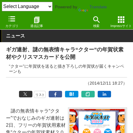
Powered by
Translate
窓の杜
ライフ
生活
その他
カテゴリ
過去記事
検索
Impressサイト
ニュース
ギガ連射、謎の無表情キャラ“クター”の年賀状素
材やクリスマスカードを公開
“クター”に年賀状を送ると描き下ろしの年賀状が届くキャンペ
ーンも
（2014/12/11 18:27）
リスト
謎の無表情キャラ“クタ
ー”でおなじみのギガ連射は
2日、フリーの年賀状用素材
集“クターの年賀状素材２０