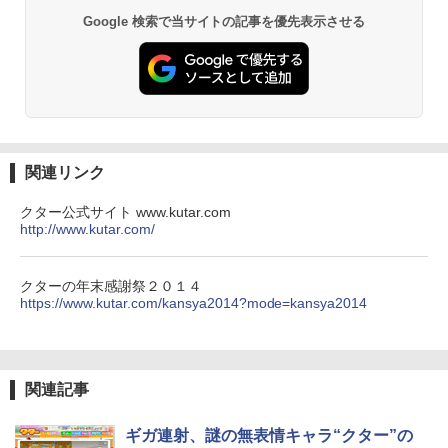
非エンジニア 初心者 素人 でも安心 使い
方 マニュアル AI副業にもコンテンツ作成
Google 検索で当サイトの記事を優先表示させる
にもKindle出版にも！ 非エンジニアのた
Kindle Paperwhite シグニチャーエディ
めのAIコーディング入門シリーズ
ション (32GB) 7インチディスプレイ、明
るさ自動調整、色調調節ライト、12週間
持続バッテリー、広告なし、メタリック
￥99
ブラック
￥27,980
1冊ですべて身につくHTML & CSSとWe
bデザイン入門講座［第2版］
関連リンク
Amazon Kindle Colorsoft | 16GBストレ
￥1,292
クター公式サイト www.kutar.com
ージ、防水、7インチカラーディスプレ
http://www.kutar.com/
イ、色調調節ライト、最大8週間持続バッ
テリー、広告無し、ブラック (2025年発
売)
FM TOWNS ハイパー・カタログ: 本体ハ
クターの年末感謝祭２０１４
ードウェア・市販ソフトウェアのパーフ
https://www.kutar.com/kansya2014?mode=kansya2014
￥31,980
ェクトリストと最新エミュレータ紹介
￥1,600
New Amazon Kindle Scribe Colorsoft |
11インチカラーディスプレイ、64GBスト
関連記事
レージ、ノート機能搭載、明るさ自動調
整、色調調節ライト、プレミアムペン付
き、グラファイト
ギガ連射、謎の無表情キャラ“クター”の