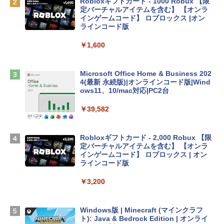
Robloxギフトカード - 1000 Robux 【限
定バーチャルアイテムを含む】 【オンラ
tomtoc 360°保護 15.6 16インチ パソコ
インゲームコード】 ロブロックス |オン
ンケース Dell NEC Lavie ASUS HP dyna
ラインコード版
book Lenovo対応
￥1,600
￥2,952
Microsoft Office Home & Business 202
Apple 2026 MacBook Air M5チップ搭載
4(最新 永続版)|オンラインコード版|Wind
13インチノートブック：AIとApple Intell
ows11、10/mac対応|PC2台
igence、13.6インチLiquid Retinaディ
スプレイ、16GBユニファイドメモリ、1
￥39,582
TB SSDストレージ、12MPセンターフレ
ームカメラ、日本語キーボード、Touch I
D - シルバー
Robloxギフトカード - 2,000 Robux 【限
定バーチャルアイテムを含む】 【オンラ
￥261,414
インゲームコード】 ロブロックス | オン
ラインコード版
【Amazon.co.jp限定】 HP ノートパソコ
￥3,200
ン 15-fd 15.6インチ 16GBメモリ 512GB
SSD インテル Core 5
Windows版 | Minecraft (マインクラフ
￥129,800
ト): Java & Bedrock Edition | オンライ