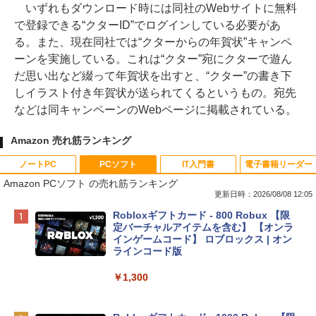
いずれもダウンロード時には同社のWebサイトに無料
で登録できる“クターID”でログインしている必要があ
る。また、現在同社では“クターからの年賀状”キャンペ
ーンを実施している。これは“クター”宛にクターで遊ん
だ思い出など綴って年賀状を出すと、“クター”の書き下
しイラスト付き年賀状が送られてくるというもの。宛先
などは同キャンペーンのWebページに掲載されている。
Amazon 売れ筋ランキング
ノートPC
PCソフト
IT入門書
電子書籍リーダー
Amazon PCソフト の売れ筋ランキング
更新日時：2026/08/08 12:05
Apple 2026 MacBook Neo A18 Proチッ
Robloxギフトカード - 800 Robux 【限
プ搭載13インチノートブック：AIとAppl
定バーチャルアイテムを含む】 【オンラ
e Intelligenceのために設計、Liquid Ret
インゲームコード】 ロブロックス | オン
inaディスプレイ、8GBユニファイドメモ
ラインコード版
リ、256GB SSDストレージ、1080p Fac
eTime HDカメラ - インディゴ
￥1,300
￥119,800