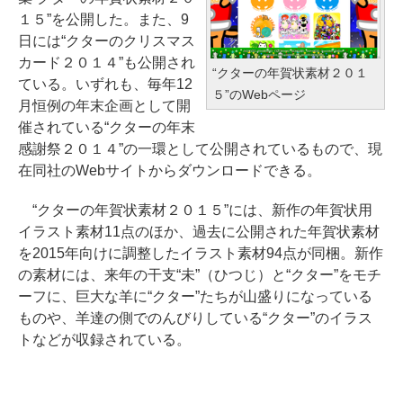
１５”を公開した。また、9
日には“クターのクリスマス
カード２０１４”も公開され
“クターの年賀状素材２０１
ている。いずれも、毎年12
５”のWebページ
月恒例の年末企画として開
催されている“クターの年末
感謝祭２０１４”の一環として公開されているもので、現
在同社のWebサイトからダウンロードできる。
“クターの年賀状素材２０１５”には、新作の年賀状用
イラスト素材11点のほか、過去に公開された年賀状素材
を2015年向けに調整したイラスト素材94点が同梱。新作
の素材には、来年の干支“未”（ひつじ）と“クター”をモチ
ーフに、巨大な羊に“クター”たちが山盛りになっている
ものや、羊達の側でのんびりしている“クター”のイラス
トなどが収録されている。