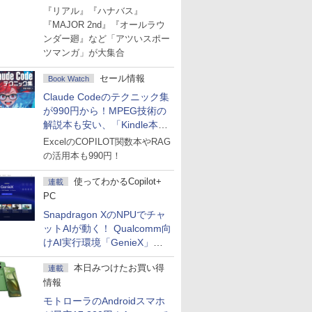
Amazonマンガ週末セール
『リアル』『ハナバス』
『MAJOR 2nd』『オールラウ
ンダー廻』など「アツいスポー
ツマンガ」が大集合
セール情報
Book Watch
Claude Codeのテクニック集
が990円から！MPEG技術の
解説本も安い、「Kindle本サ
マーセール」第2弾開始！
ExcelのCOPILOT関数本やRAG
の活用本も990円！
使ってわかるCopilot+
連載
PC
Snapdragon XのNPUでチャ
ットAIが動く！ Qualcomm向
けAI実行環境「GenieX」を
試してみた
本日みつけたお買い得
連載
情報
モトローラのAndroidスマホ