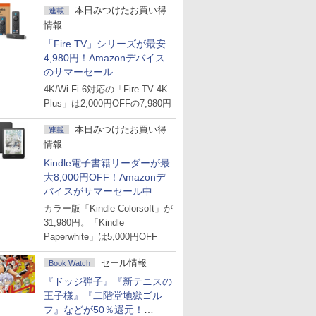
本日みつけたお買い得
連載
情報
「Fire TV」シリーズが最安
4,980円！Amazonデバイス
のサマーセール
4K/Wi-Fi 6対応の「Fire TV 4K
Plus」は2,000円OFFの7,980円
本日みつけたお買い得
連載
情報
Kindle電子書籍リーダーが最
大8,000円OFF！Amazonデ
バイスがサマーセール中
カラー版「Kindle Colorsoft」が
31,980円。「Kindle
Paperwhite」は5,000円OFF
セール情報
Book Watch
『ドッジ弾子』『新テニスの
王子様』『二階堂地獄ゴル
フ』などが50％還元！