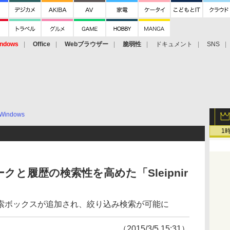
ndows
Office
Webブラウザー
脆弱性
ドキュメント
SNS
Windows
1
と履歴の検索性を高めた「Sleipnir
索ボックスが追加され、絞り込み検索が可能に
（2015/3/5 15:31）