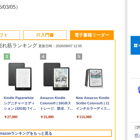
5/03/05）
ソフト
IT入門書
電子書籍リーダー
の売れ筋ランキング
更新日時：2026/08/07 12:05
Apple 2026
Robloxギフトカード
ClaudeCode いちば
Kindle Paperwhite
【Amazon.co.jp限
Robloxギフトカード
1冊ですべて身につく
Amazon Kindle
FMV ノートパソコン
Windows版 |
FM TOWNS ハイパ
New Amazon Kindle
コ
MacBook Air M5チ
- 2,000 Robux 【限
んやさしい 教科書:
シグニチャーエディ
定】 HP ノートパソ
- 1000 Robux 【限定
HTML & CSSとWeb
Colorsoft | 16GBス
WE1-K3 (MS 365
Minecraft (マインクラ
ー・カタログ: 本体ハ
Scribe Colorsoft | 11
ップ搭載13インチノ
定バーチャルアイテ
非エンジニア 初心者
ション (32GB) 7イン
コン 15-fd 15.6イン
バーチャルアイテム
デザイン入門講座
トレージ、防水、7イ
Personal/Copilotキー
フト): Java & Bedrock
ードウェア・市販ソフ
インチカラーディスプ
持
ートブック：AIと
ムを含む】 【オンラ
素人 でも安心 使い方
チディスプレイ、明
チ 16GBメモリ
を含む】 【オンライ
［第2版］
ンチカラーディスプ
搭載/Win 11/15.6
Edition | オンラインコ
トウェアのパーフェク
レイ、64GBストレー
￥298,901
￥3,200
￥99
￥27,980
￥129,800
￥1,600
￥2,326
￥31,980
￥139,880
￥3,600
￥1,600
￥115,980
ン
Apple Intelligence、
インゲームコード】
マニュアル AI副業に
るさ自動調整、色調
512GB SSD インテ
ンゲームコード】 ロ
レイ、色調調節ライ
型/Core i5/16GB/SSD
ード版
トリストと最新エミュ
ジ、ノート機能搭載、
13.6インチLiquid
ロブロックス | オン
もコンテンツ作成に
調節ライト、12週間
ル Core 5
ブロックス |オンライ
ト、最大8週間持続バ
512GB/ホワイト)
レータ紹介
明るさ自動調整、色調
ア
Retinaディスプレ
ラインコード版
もKindle出版にも！
持続バッテリー、広
ンコード版
ッテリー、広告無
FMVWK3E15W_AZ
調節ライト、プレミア
mazonランキングをもっと見る
な
イ、24GBユニファイ
非エンジニアのため
告なし、メタリック
し、ブラック (2025
ムペン付き、グラファ
窓