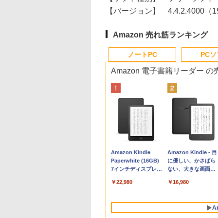
【バージョン】
4.4.2.4000（1
Amazon 売れ筋ランキング
ノートPC
PC
Amazon 電子書籍リーダー 
Apple 2026
Robloxギフトカード
生成AIパスポート公
Amazon Kindle
tomtoc 360°保護
Microsoft Office
AIイラスト表現辞典:
Amazon Kindle - 目
MacBook Neo A18
- 800 Robux 【限定
式テキスト 第４版
Paperwhite (16GB)
15.6 16インチ パソ
Home & Business
思い通りの絵を引き
に優しい、かさばら
Proチップ搭載13イ
バーチャルアイテム
7インチディスプレ
ンケース Dell NEC
2024(最新 永続版)|オ
出す プロンプトの言
ない、大きな画面で
￥1,766
ンチノートブック：
を含む】 【オンライ
イ、色調調節ライ
Lavie ASUS HP
ンラインコード
葉 AI画像生成シリー
読みやすい、6週間
￥162,598
￥1,300
￥22,980
￥2,952
￥39,582
￥480
￥16,980
AIとApple
ンゲームコード】 ロ
ト、12週間持続バッ
dynabook Lenovo
版|Windows11、
ズ (はぴーイラスト
続バッテリー、6イ
Intelligence、Liquid
ブロックス | オンラ
テリー、広告なし、
対応
10/mac対応|PC2台
Labo)
チディスプレイ電子
Retinaディスプレ
インコード版
ブラック
書籍リーダー、ブラ
A
イ、8GBメモリ、
ック、16GB、広告