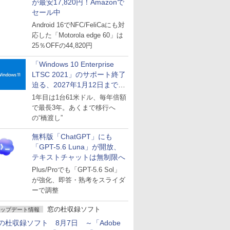
が最安17,820円！Amazonで
セール中
Android 16でNFC/FeliCaにも対
応した「Motorola edge 60」は
25％OFFの44,820円
「Windows 10 Enterprise
LTSC 2021」のサポート終了
迫る、2027年1月12日まで
～ESUは9月1日から販売
1年目は1台61米ドル、毎年倍額
で最長3年。あくまで移行へ
の“橋渡し”
無料版「ChatGPT」にも
「GPT-5.6 Luna」が開放、
テキストチャットは無制限へ
Plus/Proでも「GPT-5.6 Sol」
が強化、即答・熟考をスライダ
ーで調整
窓の杜収録ソフト
ップデート情報
の杜収録ソフト 8月7日 ～「Adobe