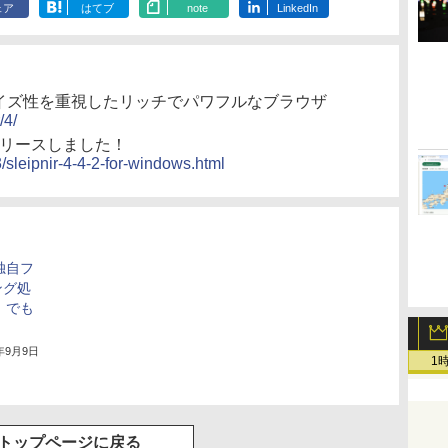
ェア
はてブ
note
LinkedIn
s - カスタマイズ性を重視したリッチでパワフルなブラウザ
/4/
.2) をリリースしました！
3/sleipnir-4-4-2-for-windows.html
の独自フ
ング処
4」でも
9年9月9日
1
トップページに戻る