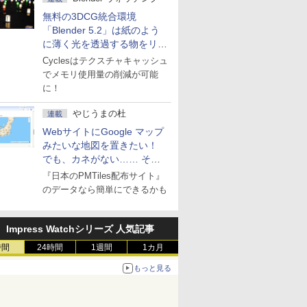
無料の3DCG統合環境
「Blender 5.2」は紙のよう
に薄く光を透過する物をリア
ルに表現
Cyclesはテクスチャキャッシュ
でメモリ使用量の削減が可能
に！
やじうまの杜
連載
WebサイトにGoogle マップ
みたいな地図を置きたい！
でも、カネがない…… そん
な人に朗報！
『日本のPMTiles配布サイト』
のデータなら簡単にできるかも
Impress Watchシリーズ 人気記事
時間
24時間
1週間
1カ月
もっと見る