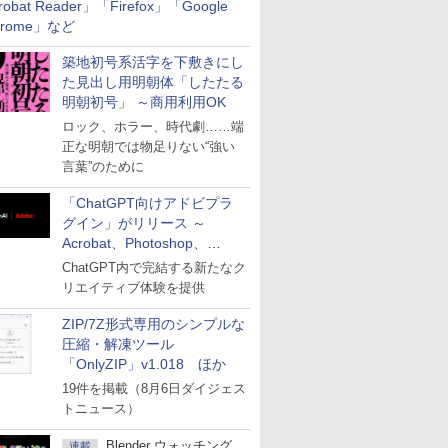
robat Reader」「Firefox」「Google
hrome」など
築地初号系活字を下敷きにし
た見出し用明朝体「したたる
明朝初号」 ～商用利用OK
ロック、ホラー、時代劇……端
正な明朝では物足りない“強い
言葉”のために
「ChatGPT向けアドビプラ
グイン」がリリース ～
Acrobat、Photoshop、
Premiereなどの機能を1つの
ChatGPT内で完結する新たなク
プラグインに統合
リエイティブ体験を提供
ZIP/7Z形式専用のシンプルな
圧縮・解凍ツール
「OnlyZIP」v1.018 ほか
19件を掲載（8月6日ダイジェス
トニュース）
Blender ウォッチング
連載