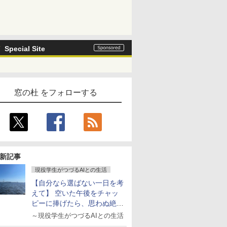
Special Site
窓の杜 をフォローする
新記事
現役学生がつづるAIとの生活
【自分なら選ばない一日を考
えて】 空いた午後をチャッ
ピーに捧げたら、思わぬ絶景
に出会った話
～現役学生がつづるAIとの生活