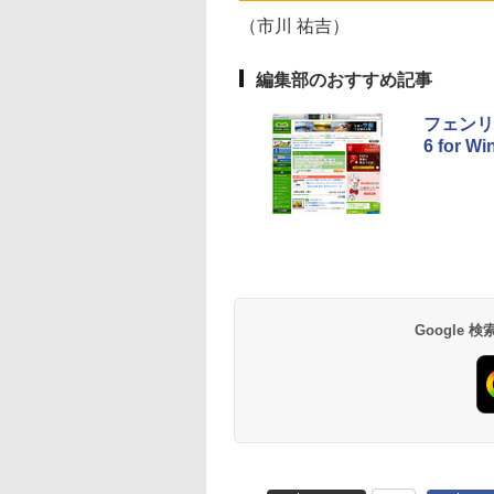
512GB SSD、1080p
し
FaceTime HDカメ
（市川 祐吉）
ラ、Touch ID - イン
ディゴ + 3年延長
AppleCare+ for 13イ
編集部のおすすめ記事
ンチMacBook
Neo(A18 Pro)|ダウン
フェンリ
ロード版
6 for W
Google