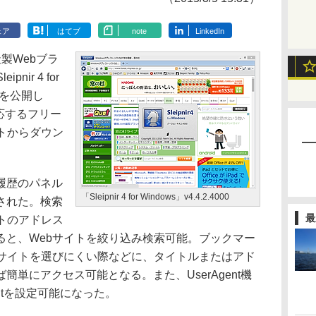
ェア
はてブ
note
LinkedIn
製Webブラ
pnir 4 for
00を公開し
8に対応するフリー
トからダウン
履歴のパネル
「Sleipnir 4 for Windows」v4.4.2.4000
された。検索
最
トのアドレス
ると、Webサイトを絞り込み検索可能。ブックマー
bサイトを選びにくい際などに、タイトルまたはアド
単にアクセス可能となる。また、UserAgent機
entを設定可能になった。