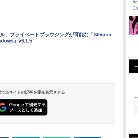
ドメモリ、1TB SSD
のAIコーディング入
ブラック
年発売)
イト
Ac
ストレージ、12MPセ
門シリーズ
C
ンターフレームカメ
ラ、日本語キーボー
ド、Touch ID - ミッ
ドナイト
ル、プライベートブラウジングが可能な「Sleipnir
indows」v6.1.5
 検索で当サイトの記事を優先表示させる