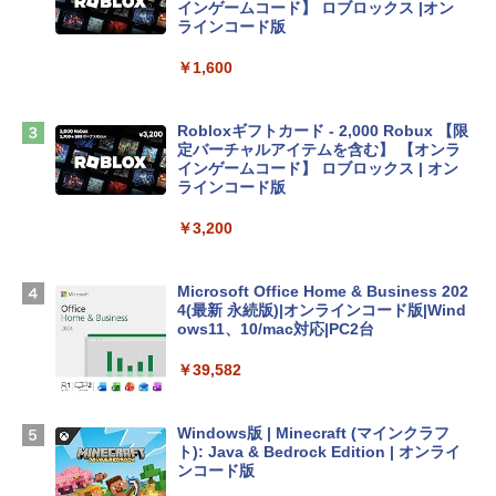
tomtoc 360°保護 15.6 16インチ パソコ
インゲームコード】 ロブロックス |オン
ンケース Dell NEC Lavie ASUS HP dyna
ラインコード版
book Lenovo対応
￥1,600
￥2,952
Robloxギフトカード - 2,000 Robux 【限
Apple 2026 MacBook Air M5チップ搭載
定バーチャルアイテムを含む】 【オンラ
13インチノートブック：AIとApple Intell
インゲームコード】 ロブロックス | オン
igence、13.6インチLiquid Retinaディ
ラインコード版
スプレイ、16GBユニファイドメモリ、1
TB SSDストレージ、12MPセンターフレ
￥3,200
ームカメラ、日本語キーボード、Touch I
D - ミッドナイト
Microsoft Office Home & Business 202
￥278,800
4(最新 永続版)|オンラインコード版|Wind
ows11、10/mac対応|PC2台
【Amazon.co.jp限定】 HP ノートパソコ
￥39,582
ン 15-fd 15.6インチ 16GBメモリ 512GB
SSD インテル Core 5
Windows版 | Minecraft (マインクラフ
￥129,800
ト): Java & Bedrock Edition | オンライ
ンコード版