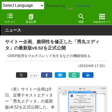
Powered by
Translate
窓の杜
オフィス・ドキュメント
テキストエディター
Windows
カテゴリ
過去記事
検索
Impressサイト
ニュース
サイトー企画、脆弱性を修正した「秀丸エディ
タ」の最新版v8.52を正式公開
GREP処理をマルチスレッド化するなどの機能強化も
（2015/4/9 17:33）
リスト
（有）サイトー企画は9
日、定番テキストエディタ
ー「秀丸エディタ」の最新
版v8.52を正式公開した。本