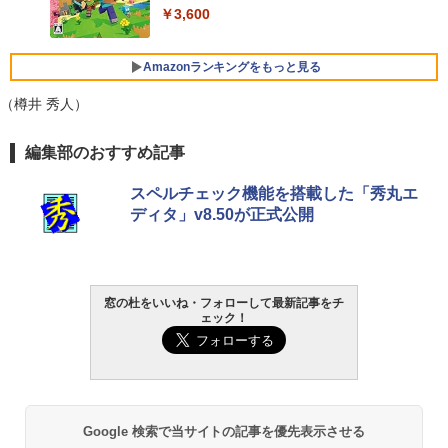
FMV ノートパソコン WE1-K3 (MS 365 P
￥3,600
ersonal/Copilotキー搭載/Win 11/15.6型/
Core i5/16GB/SSD 512GB/ホワイト) FM
VWK3E15W_AZ
Amazonランキングをもっと見る
￥139,880
（樽井 秀人）
生成AIパスポート公式テキスト 第４版
Amazon Kindle - 目に優しい、かさばら
編集部のおすすめ記事
ない、大きな画面で読みやすい、6週間持
続バッテリー、6インチディスプレイ電子
￥1,766
スペルチェック機能を搭載した「秀丸エ
書籍リーダー、マッチャ、16GB、広告な
ディタ」v8.50が正式公開
し
￥16,980
1冊ですべて身につくHTML & CSSとWe
bデザイン入門講座［第2版］
窓の杜をいいね・フォローして最新記事をチ
Kindle Paperwhite シグニチャーエディ
ェック！
ション (32GB) 7インチディスプレイ、明
￥1,292
るさ自動調整、色調調節ライト、12週間
持続バッテリー、広告なし、メタリック
ブラック
ClaudeCode いちばんやさしい 教科書:
￥27,980
非エンジニア 初心者 素人 でも安心 使い
Google 検索で当サイトの記事を優先表示させる
方 マニュアル AI副業にもコンテンツ作成