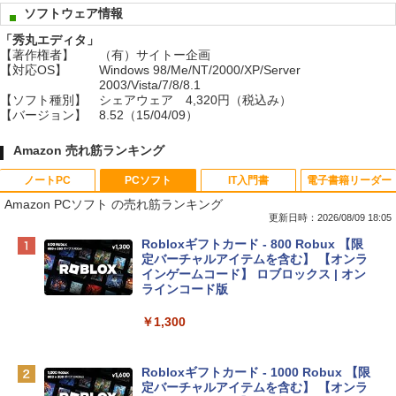
ソフトウェア情報
「秀丸エディタ」
【著作権者】
（有）サイトー企画
【対応OS】
Windows 98/Me/NT/2000/XP/Server
2003/Vista/7/8/8.1
【ソフト種別】
シェアウェア 4,320円（税込み）
【バージョン】
8.52（15/04/09）
Amazon 売れ筋ランキング
ノートPC
PCソフト
IT入門書
電子書籍リーダー
Amazon PCソフト の売れ筋ランキング
更新日時：2026/08/09 18:05
Apple 2026 MacBook Neo A18 Proチッ
Robloxギフトカード - 800 Robux 【限
プ搭載13インチノートブック：AIとAppl
定バーチャルアイテムを含む】 【オンラ
e Intelligenceのために設計、Liquid Ret
インゲームコード】 ロブロックス | オン
inaディスプレイ、8GBユニファイドメモ
ラインコード版
リ、256GB SSDストレージ、1080p Fac
eTime HDカメラ - インディゴ
￥1,300
￥113,748
Robloxギフトカード - 1000 Robux 【限
定バーチャルアイテムを含む】 【オンラ