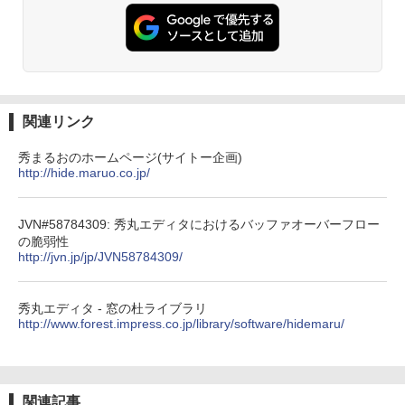
にもKindle出版にも！ 非エンジニアのた
めのAIコーディング入門シリーズ
Amazon Kindle Paperwhite (16GB) 7イ
ンチディスプレイ、色調調節ライト、12
￥99
週間持続バッテリー、広告なし、ブラッ
ク
￥22,980
AIイラスト表現辞典: 思い通りの絵を引き
出す プロンプトの言葉 AI画像生成シリー
関連リンク
ズ (はぴーイラストLabo)
Amazon Kindle Colorsoft | 16GBストレ
秀まるおのホームページ(サイトー企画)
￥480
ージ、防水、7インチカラーディスプレ
http://hide.maruo.co.jp/
イ、色調調節ライト、最大8週間持続バッ
テリー、広告無し、ブラック (2025年発
売)
FM TOWNS ハイパー・カタログ: 本体ハ
JVN#58784309: 秀丸エディタにおけるバッファオーバーフロー
ードウェア・市販ソフトウェアのパーフ
の脆弱性
￥31,980
ェクトリストと最新エミュレータ紹介
http://jvn.jp/jp/JVN58784309/
￥1,600
New Amazon Kindle Scribe Colorsoft |
秀丸エディタ - 窓の杜ライブラリ
11インチカラーディスプレイ、64GBスト
http://www.forest.impress.co.jp/library/software/hidemaru/
レージ、ノート機能搭載、明るさ自動調
整、色調調節ライト、プレミアムペン付
き、グラファイト
￥115,980
関連記事