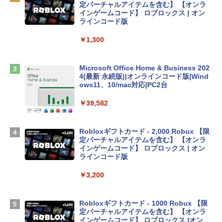
￥137,800
定バーチャルアイテムを含む】 【オンラ
インゲームコード】 ロブロックス | オン
ラインコード版
tomtoc 360°保護 15.6 16インチ パソコ
ンケース Dell NEC Lavie ASUS HP dyna
￥1,300
book Lenovo対応
￥2,952
Microsoft Office Home & Business 202
4(最新 永続版)|オンラインコード版|Wind
ows11、10/mac対応|PC2台
Apple 2026 MacBook Air M5チップ搭載
13インチノートブック：AIとApple Intell
￥39,582
igence、13.6インチLiquid Retinaディ
スプレイ、24GBユニファイドメモリ、1
TB SSDストレージ、12MPセンターフレ
Robloxギフトカード - 2,000 Robux 【限
ームカメラ、日本語キーボード、Touch I
定バーチャルアイテムを含む】 【オンラ
D - スカイブルー
インゲームコード】 ロブロックス | オン
ラインコード版
￥298,901
￥3,200
【Amazon.co.jp限定】 HP ノートパソコ
ン 15-fd 15.6インチ 16GBメモリ 512GB
Robloxギフトカード - 1000 Robux 【限
SSD インテル Core 5
定バーチャルアイテムを含む】 【オンラ
インゲームコード】 ロブロックス |オン