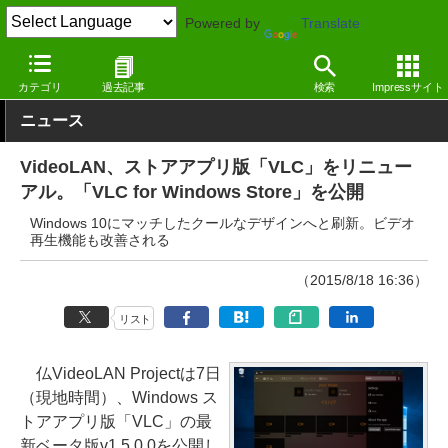
Powered by
Translate
窓の杜
画像・映像・音楽
映像・動画
Windows
カテゴリ
過去記事
検索
Impressサイト
ニュース
VideoLAN、ストアアプリ版「VLC」をリニュー
アル。「VLC for Windows Store」を公開
Windows 10にマッチしたクールなデザインへと刷新。ビデオ
再生機能も改善される
（2015/8/18 16:36）
リスト
仏VideoLAN Projectは7日
（現地時間）、Windows ス
トアアプリ版「VLC」の最
新ベータ版v1.5.0.0を公開し