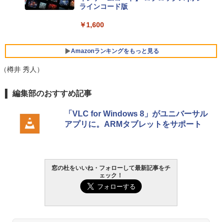
￥129,800
ラインコード版
￥1,600
FMV ノートパソコン WE1-K3 (MS 365 P
ersonal/Copilotキー搭載/Win 11/15.6型/
Core i5/16GB/SSD 512GB/ホワイト) FM
Amazonランキングをもっと見る
VWK3E15W_AZ
（樽井 秀人）
￥119,800
生成AIパスポート公式テキスト 第４版
Amazon Kindle Paperwhite (16GB) 7イ
編集部のおすすめ記事
ンチディスプレイ、色調調節ライト、12
週間持続バッテリー、広告なし、ブラッ
￥1,766
「VLC for Windows 8」がユニバーサル
ク
アプリに。ARMタブレットをサポート
￥27,980
AIイラスト表現辞典: 思い通りの絵を引き
出す プロンプトの言葉 AI画像生成シリー
Amazon Kindle - 目に優しい、かさばら
窓の杜をいいね・フォローして最新記事をチ
ズ (はぴーイラストLabo)
ない、大きな画面で読みやすい、6週間持
ェック！
続バッテリー、6インチディスプレイ電子
書籍リーダー、ブラック、16GB、広告な
￥99
し
￥19,980
ClaudeCode いちばんやさしい 教科書: