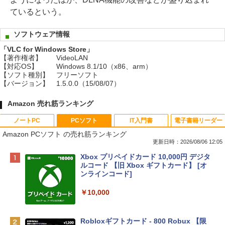
ているという。
ソフトウェア情報
「VLC for Windows Store」
【著作権者】
VideoLAN
【対応OS】
Windows 8.1/10（x86、arm）
【ソフト種別】
フリーソフト
【バージョン】
1.5.0.0（15/08/07）
Amazon 売れ筋ランキング
ノートPC
PCソフト
IT入門書
電子書籍リーダー
Amazon PCソフト の売れ筋ランキング
更新日時：2026/08/06 12:05
Apple 2026 MacBook Neo A18 Proチッ
Xbox プリペイドカード 10,000円 デジタ
プ搭載13インチノートブック：AIとAppl
ルコード 【旧 Xbox ギフトカード】 [オ
e Intelligenceのために設計、Liquid Ret
ンラインコード]
inaディスプレイ、8GBユニファイドメモ
リ、512GB SSDストレージ、1080p Fac
￥10,000
eTime HDカメラ、Touch ID - インディ
ゴ
Robloxギフトカード - 800 Robux 【限