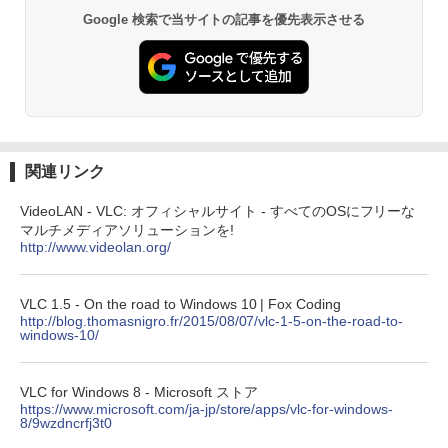
非エンジニア 初心者 素人 でも安心 使い
Google 検索で当サイトの記事を優先表示させる
方 マニュアル AI副業にもコンテンツ作成
にもKindle出版にも！ 非エンジニアのた
Kindle Paperwhite シグニチャーエディ
めのAIコーディング入門シリーズ
ション (32GB) 7インチディスプレイ、明
るさ自動調整、色調調節ライト、12週間
持続バッテリー、広告なし、メタリック
￥99
ブラック
￥32,980
FM TOWNS ハイパー・カタログ: 本体ハ
ードウェア・市販ソフトウェアのパーフ
関連リンク
ェクトリストと最新エミュレータ紹介
Amazon Kindle Colorsoft | 16GBストレ
VideoLAN - VLC: オフィシャルサイト - すべてのOSにフリーな
ージ、防水、7インチカラーディスプレ
￥1,600
マルチメディアソリューションを!
イ、色調調節ライト、最大8週間持続バッ
http://www.videolan.org/
テリー、広告無し、ブラック (2025年発
売)
1冊ですべて身につくHTML & CSSとWe
bデザイン入門講座［第2版］
VLC 1.5 - On the road to Windows 10 | Fox Coding
￥39,980
http://blog.thomasnigro.fr/2015/08/07/vlc-1-5-on-the-road-to-
windows-10/
￥2,326
New Amazon Kindle Scribe Colorsoft |
11インチカラーディスプレイ、64GBスト
VLC for Windows 8 - Microsoft ストア
レージ、ノート機能搭載、明るさ自動調
https://www.microsoft.com/ja-jp/store/apps/vlc-for-windows-
整、色調調節ライト、プレミアムペン付
8/9wzdncrfj3t0
き、グラファイト