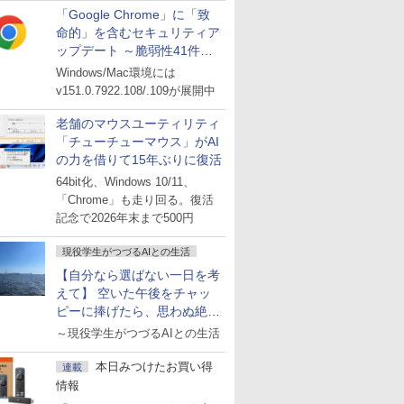
「Google Chrome」に「致
命的」を含むセキュリティア
ップデート ～脆弱性41件に
対処
Windows/Mac環境には
v151.0.7922.108/.109が展開中
老舗のマウスユーティリティ
「チューチューマウス」がAI
の力を借りて15年ぶりに復活
64bit化、Windows 10/11、
「Chrome」も走り回る。復活
記念で2026年末まで500円
現役学生がつづるAIとの生活
【自分なら選ばない一日を考
えて】 空いた午後をチャッ
ピーに捧げたら、思わぬ絶景
に出会った話
～現役学生がつづるAIとの生活
本日みつけたお買い得
連載
情報