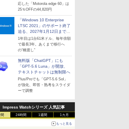
応した「Motorola edge 60」は
25％OFFの44,820円
「Windows 10 Enterprise
LTSC 2021」のサポート終了
迫る、2027年1月12日まで
～ESUは9月1日から販売
1年目は1台61米ドル、毎年倍額
で最長3年。あくまで移行へ
の“橋渡し”
無料版「ChatGPT」にも
「GPT-5.6 Luna」が開放、
テキストチャットは無制限へ
Plus/Proでも「GPT-5.6 Sol」
が強化、即答・熟考をスライダ
ーで調整
Impress Watchシリーズ 人気記事
時間
24時間
1週間
1カ月
もっと見る