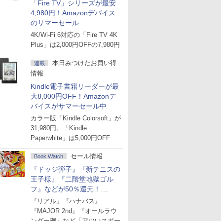
「Fire TV」シリーズが最安
4,980円！Amazonデバイス
のサマーセール
4K/Wi-Fi 6対応の「Fire TV 4K
Plus」は2,000円OFFの7,980円
本日みつけたお買い得
連載
情報
Kindle電子書籍リーダーが最
大8,000円OFF！Amazonデ
バイスがサマーセール中
カラー版「Kindle Colorsoft」が
31,980円。「Kindle
Paperwhite」は5,000円OFF
セール情報
Book Watch
『ドッジ弾子』『新テニスの
王子様』『二階堂地獄ゴル
フ』などが50％還元！
Amazonマンガ週末セール
『リアル』『ハナバス』
『MAJOR 2nd』『オールラウ
ンダー廻』など「アツいスポー