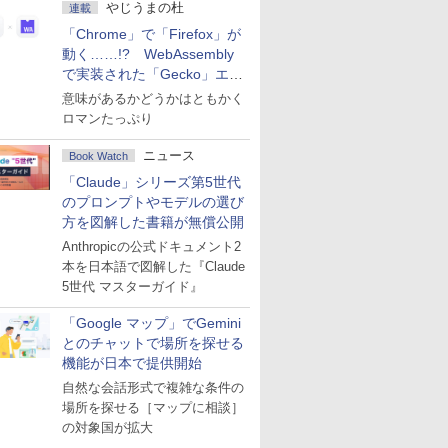
やじうまの杜
連載
「Chrome」で「Firefox」が
動く……!? WebAssembly
で実装された「Gecko」エン
ジン
意味があるかどうかはともかく
ロマンたっぷり
ニュース
Book Watch
「Claude」シリーズ第5世代
のプロンプトやモデルの選び
方を図解した書籍が無償公開
Anthropicの公式ドキュメント2
本を日本語で図解した『Claude
5世代 マスターガイド』
「Google マップ」でGemini
とのチャットで場所を探せる
機能が日本で提供開始
自然な会話形式で複雑な条件の
場所を探せる［マップに相談］
の対象国が拡大