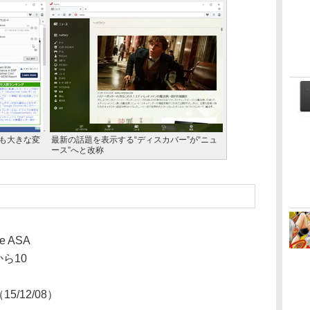
も大きな変
最新の話題を表示する“ディスカバー”が“ニュ
ース”へと改称
re ASA
から10
（15/12/08）