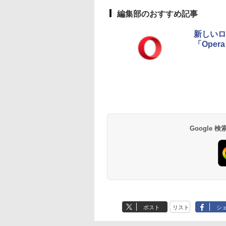
ディゴ + 3年延長
AppleCare+ for 13イ
編集部のおすすめ記事
ンチMacBook
Neo(A18 Pro)|ダウン
新しいロゴ
ロード版
「Oper
Amazon Kindle
Amazon Kindle - 目
Paperwhite (16GB)
に優しい、かさばら
7インチディスプレ
ない、大きな画面で
イ、色調調節ライ
読みやすい、6週間
￥22,980
￥16,980
ト、12週間持続バッ
続バッテリー、6イ
テリー、広告なし、
チディスプレイ電子
ブラック
書籍リーダー、ブラ
Google
ック、16GB、広告
し
ポスト
リスト
シ