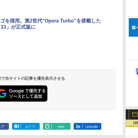
ラ、日本語キーボー
ド、Touch ID - シル
バー
を採用。第2世代“Opera Turbo”を搭載した
a 33」が正式版に
Kindle Paperwhite
Amazon Kindle
New Amazon Kindle
シグニチャーエディ
Colorsoft | 16GBス
Scribe Colorsoft | 11
ション (32GB) 7イン
トレージ、防水、7イ
インチカラーディスプ
持
チディスプレイ、明
ンチカラーディスプ
レイ、64GBストレー
￥27,980
￥31,980
￥115,980
ン
るさ自動調整、色調
レイ、色調調節ライ
ジ、ノート機能搭載、
調節ライト、12週間
ト、最大8週間持続バ
明るさ自動調整、色調
持続バッテリー、広
ッテリー、広告無
調節ライト、プレミア
 検索で当サイトの記事を優先表示させる
な
告なし、メタリック
し、ブラック (2025
ムペン付き、グラファ
ブラック
年発売)
イト
1
ェア
はてブ
note
LinkedIn