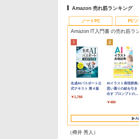
Amazon 売れ筋ランキング
ノートPC
PC
Amazon IT入門書 の売れ筋
Apple 2026
Robloxギフトカード
生成AIパスポート公
tomtoc 360°保護
Robloxギフトカード
AIイラスト表現辞典:
MacBook Neo A18
- 800 Robux 【限定
式テキスト 第４版
15.6 16インチ パソ
- 1000 Robux 【限
思い通りの絵を引き
Proチップ搭載13イ
バーチャルアイテム
ンケース Dell NEC
バーチャルアイテム
出す プロンプトの言
￥1,766
ンチノートブック：
を含む】 【オンライ
Lavie ASUS HP
を含む】 【オンライ
葉 AI画像生成シリー
￥162,598
￥1,300
￥2,952
￥1,600
￥480
AIとApple
ンゲームコード】 ロ
dynabook Lenovo
ンゲームコード】 ロ
ズ (はぴーイラスト
Intelligence、Liquid
ブロックス | オンラ
対応
ブロックス |オンラ
Labo)
Retinaディスプレ
インコード版
ンコード版
A
イ、8GBメモリ、
512GB SSD、1080p
FaceTime HDカメ
（樽井 秀人）
ラ、Touch ID - イン