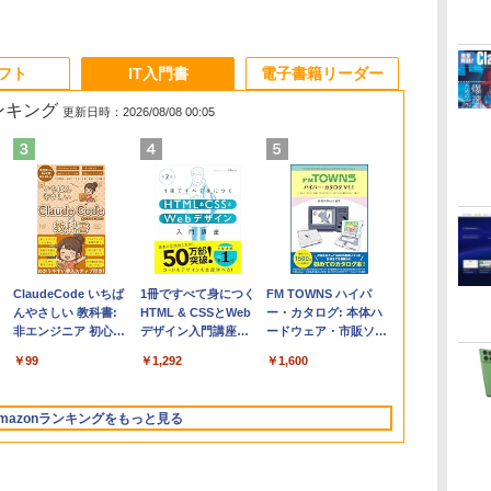
ソフト
IT入門書
電子書籍リーダー
ランキング
更新日時：2026/08/08 00:05
Apple 2026
Microsoft Office
ClaudeCode いちば
【Amazon.co.jp限
Robloxギフトカード
1冊ですべて身につく
FMV ノートパソコン
Windows版 |
FM TOWNS ハイパ
コ
定
MacBook Air M5チ
Home & Business
んやさしい 教科書:
定】 HP ノートパソ
- 2,000 Robux 【限
HTML & CSSとWeb
WE1-K3 (MS 365
Minecraft (マインクラ
ー・カタログ: 本体ハ
ップ搭載13インチノ
2024(最新 永続版)|オ
非エンジニア 初心者
コン 15-fd 15.6イン
定バーチャルアイテ
デザイン入門講座
Personal/Copilotキー
フト): Java & Bedrock
ードウェア・市販ソフ
ートブック：AIと
ンラインコード
素人 でも安心 使い方
チ 16GBメモリ
ムを含む】 【オンラ
［第2版］
搭載/Win 11/15.6
Edition | オンラインコ
トウェアのパーフェク
￥261,414
￥39,582
￥99
￥129,800
￥3,200
￥1,292
￥139,880
￥3,600
￥1,600
Apple Intelligence、
版|Windows11、
マニュアル AI副業に
512GB SSD インテ
インゲームコード】
型/Core i5/16GB/SSD
ード版
トリストと最新エミュ
イ
13.6インチLiquid
10/mac対応|PC2台
もコンテンツ作成に
ル Core 5
ロブロックス | オン
512GB/ホワイト)
レータ紹介
Retinaディスプレ
もKindle出版にも！
ラインコード版
FMVWK3E15W_AZ
mazonランキングをもっと見る
イ、16GBユニファイ
非エンジニアのため
ドメモリ、1TB SSD
のAIコーディング入
ストレージ、12MPセ
門シリーズ
ンターフレームカメ