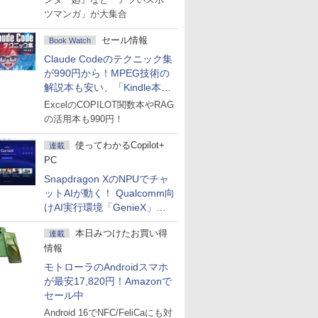
ツマンガ」が大集合
セール情報
Book Watch
Claude Codeのテクニック集
が990円から！MPEG技術の
解説本も安い、「Kindle本サ
マーセール」第2弾開始！
ExcelのCOPILOT関数本やRAG
の活用本も990円！
使ってわかるCopilot+
連載
PC
Snapdragon XのNPUでチャ
ットAIが動く！ Qualcomm向
けAI実行環境「GenieX」を
試してみた
本日みつけたお買い得
連載
情報
モトローラのAndroidスマホ
が最安17,820円！Amazonで
セール中
Android 16でNFC/FeliCaにも対