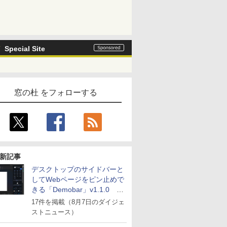
Special Site
窓の杜 をフォローする
新記事
デスクトップのサイドバーと
してWebページをピン止めで
きる「Demobar」v1.1.0 ほ
か
17件を掲載（8月7日のダイジェ
ストニュース）