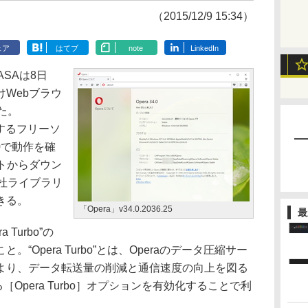
（2015/12/9 15:34）
ェア
はてブ
note
LinkedIn
 ASAは8日
Webブラウ
した。
対応するフリーソ
10で動作を確
トからダウン
の杜ライブラリ
きる。
「Opera」v34.0.2036.25
最
 Turbo”の
こと。“Opera Turbo”とは、Operaのデータ圧縮サー
より、データ転送量の削減と通信速度の向上を図る
［Opera Turbo］オプションを有効化することで利