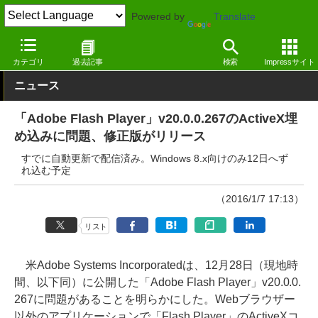
Powered by
Translate
窓の杜
セキュリティ
脆弱性
Windows
カテゴリ
過去記事
検索
Impressサイト
ニュース
「Adobe Flash Player」v20.0.0.267のActiveX埋
め込みに問題、修正版がリリース
すでに自動更新で配信済み。Windows 8.x向けのみ12日へず
れ込む予定
（2016/1/7 17:13）
リスト
米Adobe Systems Incorporatedは、12月28日（現地時
間、以下同）に公開した「Adobe Flash Player」v20.0.0.
267に問題があることを明らかにした。Webブラウザー
以外のアプリケーションで「Flash Player」のActiveXコ