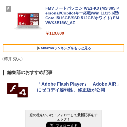
FMV ノートパソコン WE1-K3 (MS 365 P
ersonal/Copilotキー搭載/Win 11/15.6型/
Core i5/16GB/SSD 512GB/ホワイト) FM
VWK3E15W_AZ
￥119,800
Amazonランキングをもっと見る
（樽井 秀人）
Robloxギフトカード - 800 Robux 【限
生成AIパスポート公式テキスト 第４版
Amazon Kindle Paperwhite (16GB) 7イ
編集部のおすすめ記事
定バーチャルアイテムを含む】 【オンラ
ンチディスプレイ、色調調節ライト、12
インゲームコード】 ロブロックス | オン
週間持続バッテリー、広告なし、ブラッ
￥1,766
「Adobe Flash Player」「Adobe AIR」
ラインコード版
ク
にゼロデイ脆弱性、修正版が公開
￥1,300
￥27,980
AIイラスト表現辞典: 思い通りの絵を引き
出す プロンプトの言葉 AI画像生成シリー
Microsoft Office Home & Business 202
Amazon Kindle - 目に優しい、かさばら
窓の杜をいいね・フォローして最新記事をチ
ズ (はぴーイラストLabo)
4(最新 永続版)|オンラインコード版|Wind
ない、大きな画面で読みやすい、6週間持
ェック！
ows11、10/mac対応|PC2台
続バッテリー、6インチディスプレイ電子