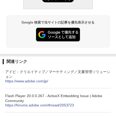
書籍リーダー、ブラック、16GB、広告な
￥480
し
￥39,582
￥19,980
ClaudeCode いちばんやさしい 教科書:
非エンジニア 初心者 素人 でも安心 使い
Robloxギフトカード - 2,000 Robux 【限
Google 検索で当サイトの記事を優先表示させる
方 マニュアル AI副業にもコンテンツ作成
定バーチャルアイテムを含む】 【オンラ
にもKindle出版にも！ 非エンジニアのた
インゲームコード】 ロブロックス | オン
Kindle Paperwhite シグニチャーエディ
めのAIコーディング入門シリーズ
ラインコード版
ション (32GB) 7インチディスプレイ、明
るさ自動調整、色調調節ライト、12週間
持続バッテリー、広告なし、メタリック
￥99
￥3,200
ブラック
￥32,980
FM TOWNS ハイパー・カタログ: 本体ハ
Robloxギフトカード - 1000 Robux 【限
ードウェア・市販ソフトウェアのパーフ
関連リンク
定バーチャルアイテムを含む】 【オンラ
ェクトリストと最新エミュレータ紹介
インゲームコード】 ロブロックス |オン
ラインコード版
Amazon Kindle Colorsoft | 16GBストレ
アドビ：クリエイティブ／マーケティング／文書管理ソリューシ
ージ、防水、7インチカラーディスプレ
￥1,600
ョン
イ、色調調節ライト、最大8週間持続バッ
￥1,600
https://www.adobe.com/jp/
テリー、広告無し、ブラック (2025年発
売)
1冊ですべて身につくHTML & CSSとWe
bデザイン入門講座［第2版］
Microsoft Office Home 2024(最新 永続
Flash Player 20.0.0.267 - ActiveX Embedding Issue | Adobe
￥39,980
版)|オンラインコード版|Windows11、1
Community
0/mac対応|PC2台
￥2,326
https://forums.adobe.com/thread/2053723
New Amazon Kindle Scribe Colorsoft |
￥37,224