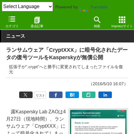
Powered by
Translate
窓の杜
セキュリティ
セキュリティ
Windows
カテゴリ
過去記事
検索
Impressサイト
ニュース
ランサムウェア「CryptXXX」に暗号化されたデー
タの復号ツールをKasperskyが無償公開
拡張子が“.crypt”へと勝手に変更されてしまったファイルを復
元
（2016/5/10 16:07）
リスト
露Kaspersky Lab ZAOは4
月27日（現地時間）、ラン
サムウェア「CryptXXX」に
よって暗号化されてしまっ