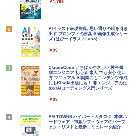
e Intelligenceのために設計、Liquid Ret
ンラインコード]
￥1,766
inaディスプレイ、8GBユニファイドメモ
リ、512GB SSDストレージ、1080p Fac
￥10,000
eTime HDカメラ、Touch ID - インディ
ゴ
AIイラスト表現辞典: 思い通りの絵を引き
Robloxギフトカード - 800 Robux 【限
￥137,800
出す プロンプトの言葉 AI画像生成シリー
定バーチャルアイテムを含む】 【オンラ
ズ (はぴーイラストLabo)
インゲームコード】 ロブロックス | オン
ラインコード版
tomtoc 360°保護 15.6 16インチ パソコ
￥99
ンケース Dell NEC Lavie ASUS HP dyna
￥1,300
book Lenovo対応
ClaudeCode いちばんやさしい 教科書:
￥2,952
非エンジニア 初心者 素人 でも安心 使い
Microsoft Office Home & Business 202
方 マニュアル AI副業にもコンテンツ作成
4(最新 永続版)|オンラインコード版|Wind
にもKindle出版にも！ 非エンジニアのた
ows11、10/mac対応|PC2台
めのAIコーディング入門シリーズ
Apple 2026 MacBook Air M5チップ搭載
13インチノートブック：AIとApple Intell
￥39,582
igence、13.6インチLiquid Retinaディ
￥99
スプレイ、24GBユニファイドメモリ、1
TB SSD、12MPセンターフレームカメ
Robloxギフトカード - 2,000 Robux 【限
ラ、Touch ID - スカイブルー + 3年延長
FM TOWNS ハイパー・カタログ: 本体ハ
定バーチャルアイテムを含む】 【オンラ
AppleCare+ for 13インチMacBook Air
ードウェア・市販ソフトウェアのパーフ
インゲームコード】 ロブロックス | オン
(M5)|ダウンロード版
ェクトリストと最新エミュレータ紹介
ラインコード版