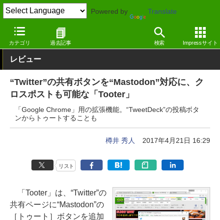
Powered by
Translate
窓の杜
インターネット
SNS・コミュニティ
Google Chrom
カテゴリ
過去記事
検索
Impressサイト
レビュー
“Twitter”の共有ボタンを“Mastodon”対応に、ク
ロスポストも可能な「Tooter」
「Google Chrome」用の拡張機能。“TweetDeck”の投稿ボタ
ンからトゥートすることも
樽井 秀人
2017年4月21日 16:29
リスト
「Tooter」は、“Twitter”の
共有ページに“Mastodon”の
［トゥート］ボタンを追加