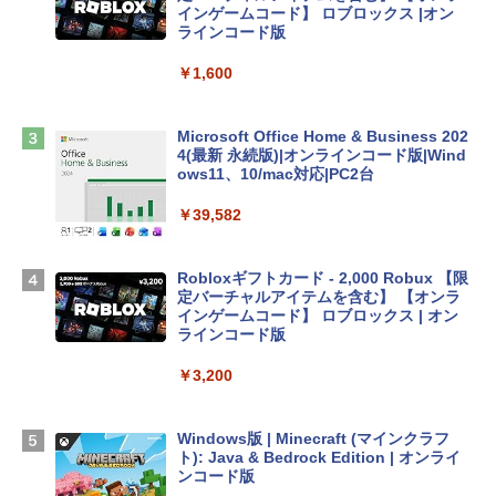
tomtoc 360°保護 15.6 16インチ パソコ
インゲームコード】 ロブロックス |オン
ンケース Dell NEC Lavie ASUS HP dyna
ラインコード版
book Lenovo対応
￥1,600
￥2,952
Microsoft Office Home & Business 202
Apple 2026 MacBook Air M5チップ搭載
4(最新 永続版)|オンラインコード版|Wind
13インチノートブック：AIとApple Intell
ows11、10/mac対応|PC2台
igence、13.6インチLiquid Retinaディ
スプレイ、16GBユニファイドメモリ、1
￥39,582
TB SSDストレージ、12MPセンターフレ
ームカメラ、日本語キーボード、Touch I
D - ミッドナイト
Robloxギフトカード - 2,000 Robux 【限
定バーチャルアイテムを含む】 【オンラ
￥278,800
インゲームコード】 ロブロックス | オン
ラインコード版
【Amazon.co.jp限定】 HP ノートパソコ
￥3,200
ン 15-fd 15.6インチ 16GBメモリ 512GB
SSD インテル Core 5
Windows版 | Minecraft (マインクラフ
￥129,800
ト): Java & Bedrock Edition | オンライ
ンコード版