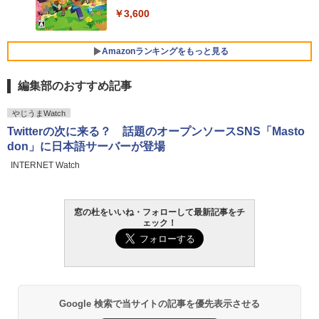
FMV ノートパソコン WE1-K3 (MS 365 P
￥3,600
ersonal/Copilotキー搭載/Win 11/15.6型/
Core i5/16GB/SSD 512GB/ホワイト) FM
VWK3E15W_AZ
Amazonランキングをもっと見る
￥139,880
編集部のおすすめ記事
生成AIパスポート公式テキスト 第４版
Amazon Kindle Paperwhite (16GB) 7イ
やじうまWatch
ンチディスプレイ、色調調節ライト、12
Twitterの次に来る？ 話題のオープンソースSNS「Masto
週間持続バッテリー、広告なし、ブラッ
￥1,766
don」に日本語サーバーが登場
ク
INTERNET Watch
￥22,980
AIイラスト表現辞典: 思い通りの絵を引き
出す プロンプトの言葉 AI画像生成シリー
窓の杜をいいね・フォローして最新記事をチ
Amazon Kindle - 目に優しい、かさばら
ズ (はぴーイラストLabo)
ェック！
ない、大きな画面で読みやすい、6週間持
続バッテリー、6インチディスプレイ電子
書籍リーダー、マッチャ、16GB、広告な
￥480
し
￥16,980
ClaudeCode いちばんやさしい 教科書:
非エンジニア 初心者 素人 でも安心 使い
Google 検索で当サイトの記事を優先表示させる
方 マニュアル AI副業にもコンテンツ作成