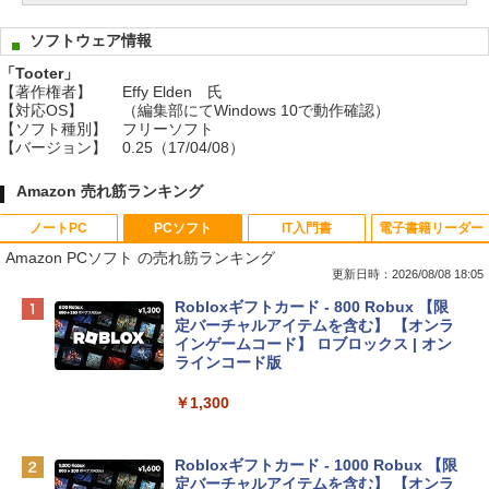
ソフトウェア情報
「Tooter」
【著作権者】
Effy Elden 氏
【対応OS】
（編集部にてWindows 10で動作確認）
【ソフト種別】
フリーソフト
【バージョン】
0.25（17/04/08）
Amazon 売れ筋ランキング
ノートPC
PCソフト
IT入門書
電子書籍リーダー
Amazon PCソフト の売れ筋ランキング
更新日時：2026/08/08 18:05
Apple 2026 MacBook Neo A18 Proチッ
Robloxギフトカード - 800 Robux 【限
プ搭載13インチノートブック：AIとAppl
定バーチャルアイテムを含む】 【オンラ
e Intelligenceのために設計、Liquid Ret
インゲームコード】 ロブロックス | オン
inaディスプレイ、8GBユニファイドメモ
ラインコード版
リ、512GB SSDストレージ、1080p Fac
eTime HDカメラ、Touch ID - シルバー
￥1,300
￥131,111
Robloxギフトカード - 1000 Robux 【限
定バーチャルアイテムを含む】 【オンラ