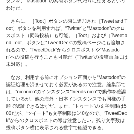
タンを、“Mastodon”の共有ボタン代わりに使えるという
わけだ。
さらに、［Toot］ボタンの隣に追加され［Tweet and T
oot］ボタンを利用すれば、“Twitter”と“Mastodon”のクロ
スポスト（同時投稿）も可能。［Toot］および［Tweet a
nd Toot］ボタンは“TweetDeck”の投稿ページにも追加さ
れるので、“TweetDeck”からクロスポストや“Mastodo
n”への投稿を行うことも可能だ（“Twitter”の投稿画面には
未対応）。
なお、利用する前にオプション画面から“Mastodon”の
認証処理を済ませておく必要があるので注意。編集部で
は、“niconico”のインスタンス“friends.nico”で動作を確認
しているが、他の海外・日本インスタンスでも同様の手
順で認証できるはずだ。また、“トゥート”の文字制限は5
00だが、“ツイート”も文字制限は140なので、“TweetDec
k”からのクロスポストの際は注意したい。残り文字数は
投稿ボタン横に表示される数字で確認できる。