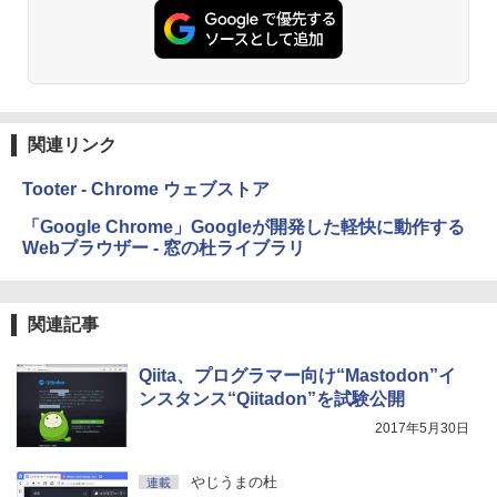
にもKindle出版にも！ 非エンジニアのた
Kindle Paperwhite シグニチャーエディ
めのAIコーディング入門シリーズ
ション (32GB) 7インチディスプレイ、明
るさ自動調整、色調調節ライト、12週間
持続バッテリー、広告なし、メタリック
￥99
ブラック
￥27,980
1冊ですべて身につくHTML & CSSとWe
関連リンク
bデザイン入門講座［第2版］
Tooter - Chrome ウェブストア
Amazon Kindle Colorsoft | 16GBストレ
￥1,292
ージ、防水、7インチカラーディスプレ
「Google Chrome」Googleが開発した軽快に動作する
イ、色調調節ライト、最大8週間持続バッ
Webブラウザー - 窓の杜ライブラリ
テリー、広告無し、ブラック (2025年発
売)
FM TOWNS ハイパー・カタログ: 本体ハ
ードウェア・市販ソフトウェアのパーフ
￥31,980
ェクトリストと最新エミュレータ紹介
関連記事
￥1,600
New Amazon Kindle Scribe Colorsoft |
Qiita、プログラマー向け“Mastodon”イ
11インチカラーディスプレイ、64GBスト
ンスタンス“Qiitadon”を試験公開
レージ、ノート機能搭載、明るさ自動調
2017年5月30日
整、色調調節ライト、プレミアムペン付
き、グラファイト
やじうまの杜
連載
￥115,980