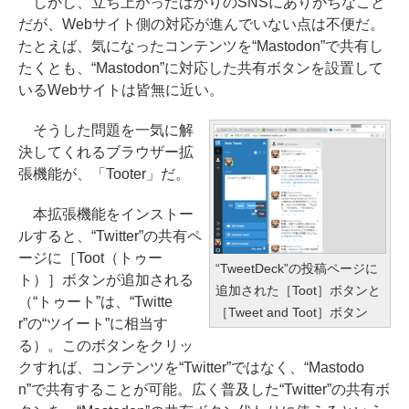
しかし、立ち上がったばかりのSNSにありがちなこと
だが、Webサイト側の対応が進んでいない点は不便だ。
たとえば、気になったコンテンツを“Mastodon”で共有し
たくとも、“Mastodon”に対応した共有ボタンを設置して
いるWebサイトは皆無に近い。
そうした問題を一気に解
決してくれるブラウザー拡
張機能が、「Tooter」だ。
本拡張機能をインストー
ルすると、“Twitter”の共有ペ
ージに［Toot（トゥー
“TweetDeck”の投稿ページに
ト）］ボタンが追加される
追加された［Toot］ボタンと
（“トゥート”は、“Twitte
［Tweet and Toot］ボタン
r”の“ツイート”に相当す
る）。このボタンをクリッ
クすれば、コンテンツを“Twitter”ではなく、“Mastodo
n”で共有することが可能。広く普及した“Twitter”の共有ボ